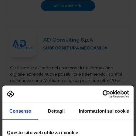
Vai alla scheda
AD Consulting S.p.A
SUBFORNITURA MECCANICA
Guidiamo le aziende nel processo di trasformazione
digitale, aprendo nuove possibilità e ridefinendo i confini
dell’innovazione. Mettiamo a tua disposizione oltre 20 anni
di esperienza nel sett...
Padiglione:
Pad. 26
Stand:
B29
Aggiungi ai preferiti
Consenso
Dettagli
Informazioni sui cookie
Vai alla scheda
Questo sito web utilizza i cookie