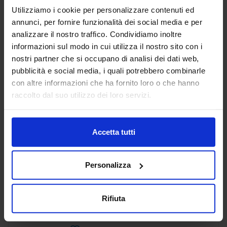
Utilizziamo i cookie per personalizzare contenuti ed
annunci, per fornire funzionalità dei social media e per
ADIATEK SRL
analizzare il nostro traffico. Condividiamo inoltre
SUBFORNITURA MECCANICA
informazioni sul modo in cui utilizza il nostro sito con i
nostri partner che si occupano di analisi dei dati web,
Padiglione:
Pad. 26
Stand:
B127
pubblicità e social media, i quali potrebbero combinarle
con altre informazioni che ha fornito loro o che hanno
Aggiungi ai preferiti
raccolto dal suo utilizzo dei loro servizi.
Vai alla scheda
Accetta tutti
AEP ASSEMBLAGGI
Personalizza
ELETTRONICI SRL
SUBFORNITURA MECCANICA
Rifiuta
Padiglione:
Pad. 26
Stand:
B78