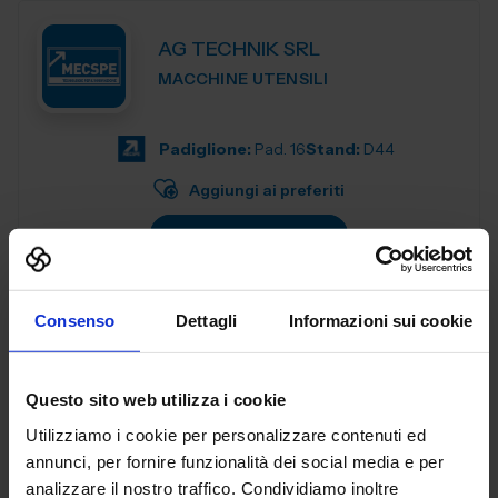
AG TECHNIK SRL
MACCHINE UTENSILI
Padiglione:
Pad. 16
Stand:
D44
Aggiungi ai preferiti
Vai alla scheda
Consenso
Dettagli
Informazioni sui cookie
AGENT321 SRL
SUBFORNITURA MECCANICA
Questo sito web utilizza i cookie
Utilizziamo i cookie per personalizzare contenuti ed
Padiglione:
Pad. 26
Stand:
C99
annunci, per fornire funzionalità dei social media e per
analizzare il nostro traffico. Condividiamo inoltre