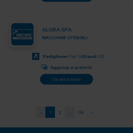
ALGRA SPA
MACCHINE UTENSILI
Padiglione:
Pad. 14
Stand:
G12
Aggiungi ai preferiti
Vai alla scheda
‹
1
2
...
39
›