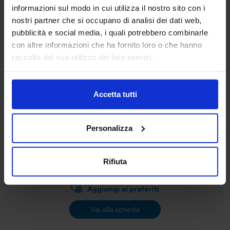
Aggiungi ai preferiti
informazioni sul modo in cui utilizza il nostro sito con i
nostri partner che si occupano di analisi dei dati web,
Vai alla scheda
pubblicità e social media, i quali potrebbero combinarle
con altre informazioni che ha fornito loro o che hanno
raccolto dal suo utilizzo dei loro servizi.
AL.EA. SRL
SUBFORNITURA MECCANICA
Accetta tutti
Dal 2005, AL. EA è un punto di riferimento nell'industria
Personalizza
manifatturiera industriale, offrendo servizi di terze parti
progettati per soddisfare le esigenze delle aziende
moderne. Con una f...
Rifiuta
Padiglione:
Pad. 26
Stand:
B57
Aggiungi ai preferiti
Vai alla scheda