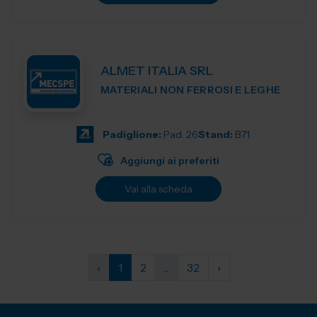
ALMET ITALIA SRL
MATERIALI NON FERROSI E LEGHE
Padiglione:
Pad. 26
Stand:
B71
Aggiungi ai preferiti
Vai alla scheda
‹
1
2
...
32
›