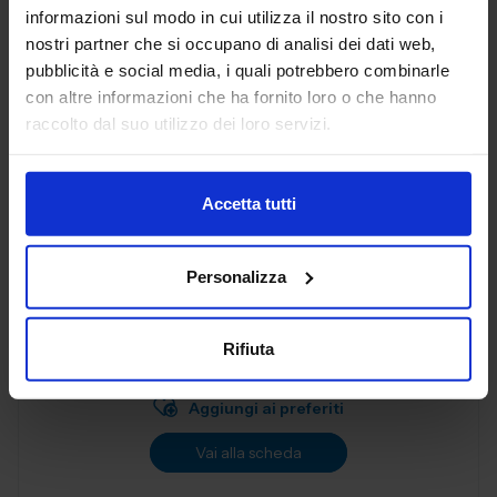
Aggiungi ai preferiti
informazioni sul modo in cui utilizza il nostro sito con i
nostri partner che si occupano di analisi dei dati web,
Vai alla scheda
pubblicità e social media, i quali potrebbero combinarle
con altre informazioni che ha fornito loro o che hanno
raccolto dal suo utilizzo dei loro servizi.
AL.EA. SRL
SUBFORNITURA MECCANICA
Accetta tutti
Dal 2005, AL. EA è un punto di riferimento nell'industria
Personalizza
manifatturiera industriale, offrendo servizi di terze parti
progettati per soddisfare le esigenze delle aziende
moderne. Con una f...
Rifiuta
Padiglione:
Pad. 26
Stand:
B57
Aggiungi ai preferiti
Vai alla scheda