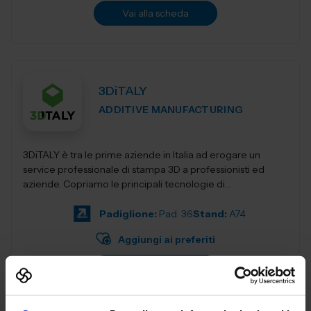
Vai alla scheda
3DiTALY
ADDITIVE MANUFACTURING
3DiTALY è tra le prime aziende in Italia ad erogare un
service professionale di stampa 3D a professionisti ed
aziende. Copriamo le principali tecnologie di
fabbricazione additiva, la stampa 3D...
Padiglione:
Pad. 36
Stand:
A74
Aggiungi ai preferiti
Vai alla scheda