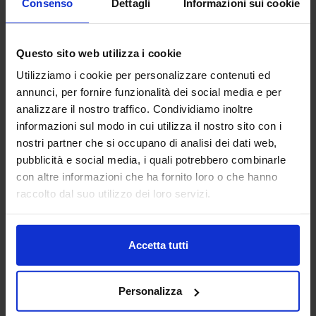
Consenso
Dettagli
Informazioni sui cookie
3DZ S.P.A.
Questo sito web utilizza i cookie
ADDITIVE MANUFACTURING
Utilizziamo i cookie per personalizzare contenuti ed
annunci, per fornire funzionalità dei social media e per
3DZ spa è specializzata nell’introduzione della stampa 3D
analizzare il nostro traffico. Condividiamo inoltre
nelle imprese e nella vendita dei più prestigiosi brand
informazioni sul modo in cui utilizza il nostro sito con i
mondiali di stampanti con tecnologia a filamento, polvere,
nostri partner che si occupano di analisi dei dati web,
resina,...
Padiglione:
Pad. 36
Stand:
D64
pubblicità e social media, i quali potrebbero combinarle
con altre informazioni che ha fornito loro o che hanno
Aggiungi ai preferiti
raccolto dal suo utilizzo dei loro servizi.
Vai alla scheda
Accetta tutti
Personalizza
AB FONDERIE ITALIA
SUBFORNITURA MECCANICA