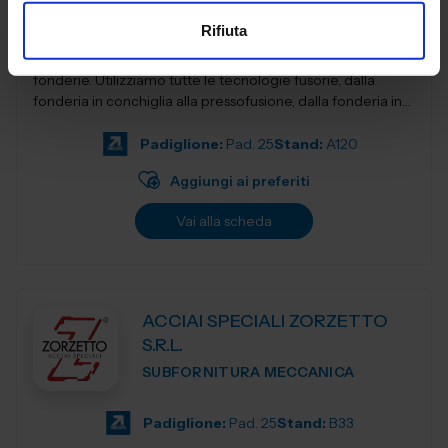
Rifiuta
AB Fonderie Italia è il più qualificato network italiano di
fonderie. Utilizziamo tutte le tecnologie fusorie, dalla
fonderia in conchiglia alla pressofusione, dalla fonderia in
terra e...
Padiglione:
Pad. 25
Stand:
A120
Aggiungi ai preferiti
Vai alla scheda
ACCIAI SPECIALI ZORZETTO
S.R.L.
SUBFORNITURA MECCANICA
Padiglione:
Pad. 25
Stand:
B33