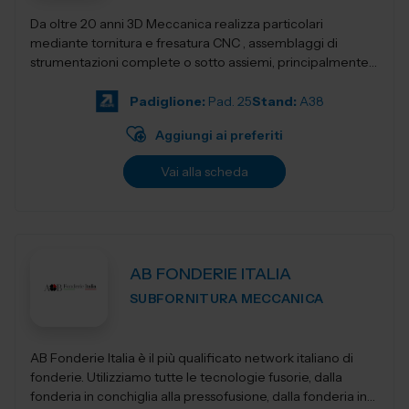
Da oltre 20 anni 3D Meccanica realizza particolari
mediante tornitura e fresatura CNC , assemblaggi di
strumentazioni complete o sotto assiemi, principalmente
nel campo delle strumentazioni scientific...
Padiglione:
Pad. 25
Stand:
A38
Aggiungi ai preferiti
Vai alla scheda
AB FONDERIE ITALIA
SUBFORNITURA MECCANICA
AB Fonderie Italia è il più qualificato network italiano di
fonderie. Utilizziamo tutte le tecnologie fusorie, dalla
fonderia in conchiglia alla pressofusione, dalla fonderia in