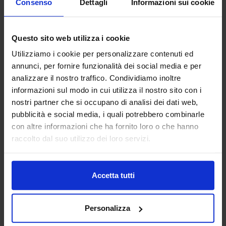
Consenso
Dettagli
Informazioni sui cookie
ACHELON SOFTWARE HOUSE
SRL
Questo sito web utilizza i cookie
FABBRICA DIGITALE
Utilizziamo i cookie per personalizzare contenuti ed
annunci, per fornire funzionalità dei social media e per
Da oltre 20 anni Achelon aiuta i propri clienti a visualizzare
analizzare il nostro traffico. Condividiamo inoltre
e interagire con le informazioni di progettazione,
informazioni sul modo in cui utilizza il nostro sito con i
ingegneria e produzione. Fin dall’inizio, la partnership con i
nostri partner che si occupano di analisi dei dati web,
nostri clienti e...
Padiglione:
Pad. 21
Stand:
B84
pubblicità e social media, i quali potrebbero combinarle
con altre informazioni che ha fornito loro o che hanno
Aggiungi ai preferiti
raccolto dal suo utilizzo dei loro servizi.
Vai alla scheda
Accetta tutti
Adacta S.p.A. - Società tra
Personalizza
Professionisti