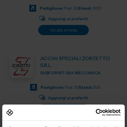
terra e...
Padiglione:
Pad. 25
Stand:
A120
Aggiungi ai preferiti
Vai alla scheda
ACCIAI SPECIALI ZORZETTO
S.R.L.
SUBFORNITURA MECCANICA
Padiglione:
Pad. 25
Stand:
B33
Aggiungi ai preferiti
Vai alla scheda