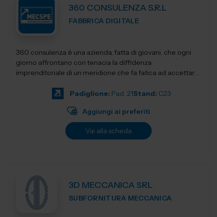
360 CONSULENZA S.R.L
FABBRICA DIGITALE
360 consulenza è una azienda, fatta di giovani, che ogni
giorno affrontano con tenacia la diffidenza
imprenditoriale di un meridione che fa fatica ad accettare
innovativi sistemi di gestione e...
Padiglione:
Pad. 21
Stand:
C23
Aggiungi ai preferiti
Vai alla scheda
3D MECCANICA SRL
SUBFORNITURA MECCANICA