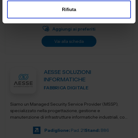
FABBRICA DIGITALE
Rifiuta
Padiglione:
Pad. 21
Stand:
B68
Aggiungi ai preferiti
Vai alla scheda
AESSE SOLUZIONI
INFORMATICHE
FABBRICA DIGITALE
Siamo un Managed Security Service Provider (MSSP),
specializzato nella progettazione, gestione e
manutenzione di infrastrutture informatiche industriali, con
un’offerta integrata di servizi avan...
Padiglione:
Pad. 21
Stand:
B86