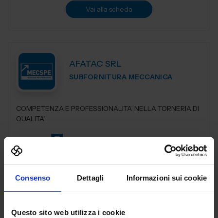
Vai alla scheda
AFATAC SRL
SUBFORNITURA MECCANICA
COMPETENZA E PROFESSIONALITA’ NELLA TORNERIA DI
QUALITA’
Padiglione:
Pad. 25
Stand:
B84
Aggiungi ai preferiti
Vai alla scheda
Consenso
Dettagli
Informazioni sui cookie
Questo sito web utilizza i cookie