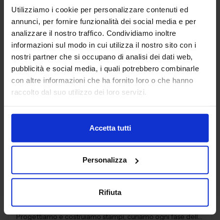
Utilizziamo i cookie per personalizzare contenuti ed
AG TECHNIK SRL
annunci, per fornire funzionalità dei social media e per
MACCHINE UTENSILI
analizzare il nostro traffico. Condividiamo inoltre
informazioni sul modo in cui utilizza il nostro sito con i
nostri partner che si occupano di analisi dei dati web,
Padiglione:
Pad. 16
Stand:
D44
pubblicità e social media, i quali potrebbero combinarle
Aggiungi ai preferiti
con altre informazioni che ha fornito loro o che hanno
raccolto dal suo utilizzo dei loro servizi.
Vai alla scheda
Accetta tutti
AGUZZOLI SRL
Personalizza
SUBFORNITURA MECCANICA
Rifiuta
Da oltre 40 anni, Aguzzoli srl è il partner tecnico per la
realizzazione di componenti in alluminio pressofuso.
Progettiamo e costruiamo stampi, curiamo ogni fase della