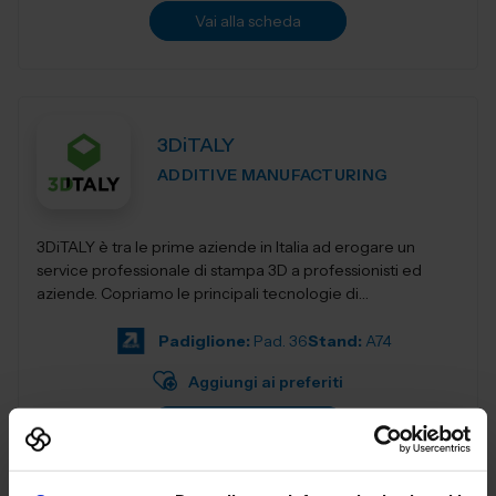
Vai alla scheda
3DiTALY
ADDITIVE MANUFACTURING
3DiTALY è tra le prime aziende in Italia ad erogare un
service professionale di stampa 3D a professionisti ed
aziende. Copriamo le principali tecnologie di
fabbricazione additiva, la stampa 3D...
Padiglione:
Pad. 36
Stand:
A74
Aggiungi ai preferiti
Vai alla scheda