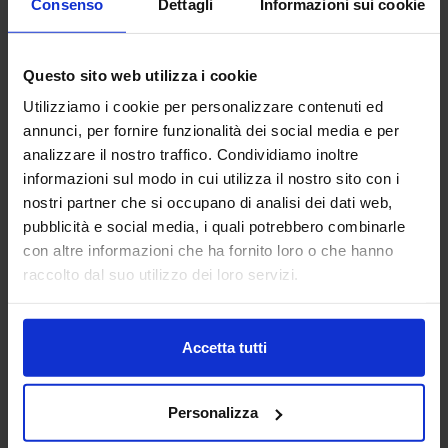
Consenso
Dettagli
Informazioni sui cookie
3DZ S.P.A.
Questo sito web utilizza i cookie
ADDITIVE MANUFACTURING
Utilizziamo i cookie per personalizzare contenuti ed
annunci, per fornire funzionalità dei social media e per
3DZ spa è specializzata nell’introduzione della stampa 3D
analizzare il nostro traffico. Condividiamo inoltre
nelle imprese e nella vendita dei più prestigiosi brand
informazioni sul modo in cui utilizza il nostro sito con i
mondiali di stampanti con tecnologia a filamento, polvere,
nostri partner che si occupano di analisi dei dati web,
resina,...
Padiglione:
Pad. 36
Stand:
D64
pubblicità e social media, i quali potrebbero combinarle
con altre informazioni che ha fornito loro o che hanno
Aggiungi ai preferiti
raccolto dal suo utilizzo dei loro servizi.
Vai alla scheda
Accetta tutti
Personalizza
AB FONDERIE ITALIA
SUBFORNITURA MECCANICA