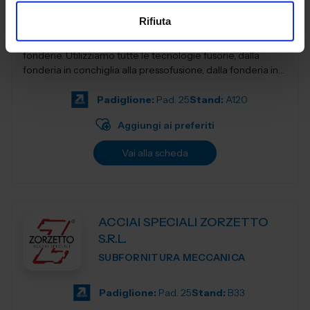
Rifiuta
AB Fonderie Italia è il più qualificato network italiano di
fonderie. Utilizziamo tutte le tecnologie fusorie, dalla
fonderia in conchiglia alla pressofusione, dalla fonderia in
terra e...
Padiglione:
Pad. 25
Stand:
A120
Aggiungi ai preferiti
Vai alla scheda
ACCIAI SPECIALI ZORZETTO
S.R.L.
SUBFORNITURA MECCANICA
Padiglione:
Pad. 25
Stand:
B33