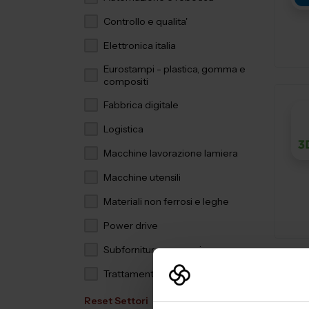
Controllo e qualita'
Elettronica italia
Eurostampi - plastica, gomma e
compositi
Fabbrica digitale
Logistica
Macchine lavorazione lamiera
Macchine utensili
Materiali non ferrosi e leghe
Power drive
Subfornitura meccanica
Trattamenti e finiture
Reset Settori