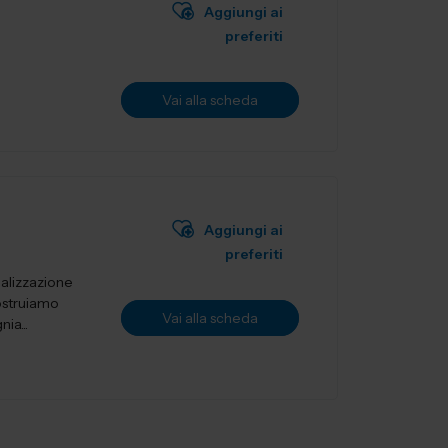
Aggiungi ai
preferiti
Vai alla scheda
Aggiungi ai
preferiti
ealizzazione
ostruiamo
Vai alla scheda
ia...