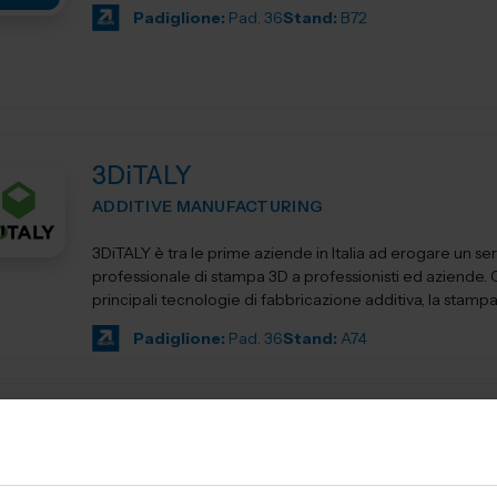
Padiglione:
Pad. 36
Stand:
B72
3DiTALY
ADDITIVE MANUFACTURING
3DiTALY è tra le prime aziende in Italia ad erogare un se
professionale di stampa 3D a professionisti ed aziende.
principali tecnologie di fabbricazione additiva, la stampa 
Padiglione:
Pad. 36
Stand:
A74
3DZ S.P.A.
ADDITIVE MANUFACTURING