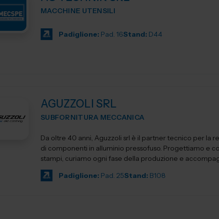
MACCHINE UTENSILI
Padiglione:
Pad. 16
Stand:
D44
AGUZZOLI SRL
SUBFORNITURA MECCANICA
Da oltre 40 anni, Aguzzoli srl è il partner tecnico per la r
di componenti in alluminio pressofuso. Progettiamo e c
stampi, curiamo ogni fase della produzione e accompagn
Padiglione:
Pad. 25
Stand:
B108