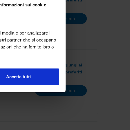
preferiti
Informazioni sui cookie
D nelle
i di
Vai alla scheda
l media e per analizzare il
nostri partner che si occupano
azioni che ha fornito loro o
Aggiungi ai
preferiti
Accetta tutti
fonderie.
onchiglia alla
Vai alla scheda