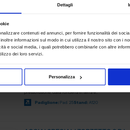
Dettagli
3DZ spa è specializzata nell’introduzione della stampa 3
imprese e nella vendita dei più prestigiosi brand mondial
stampanti con tecnologia a filamento, polvere, resina,...
ookie
Padiglione:
Pad. 36
Stand:
D64
nalizzare contenuti ed annunci, per fornire funzionalità dei socia
inoltre informazioni sul modo in cui utilizza il nostro sito con i 
icità e social media, i quali potrebbero combinarle con altre inform
lizzo dei loro servizi.
AB FONDERIE ITALIA
SUBFORNITURA MECCANICA
Personalizza
AB Fonderie Italia è il più qualificato network italiano di 
Utilizziamo tutte le tecnologie fusorie, dalla fonderia in c
pressofusione, dalla fonderia in terra e...
Padiglione:
Pad. 25
Stand:
A120