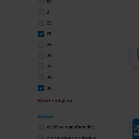
19
21
22
25
26
28
29
30
36
Reset Padiglioni
Settori
Additive manufacturing
Automazione e robotica