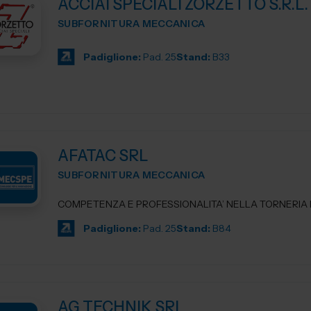
ACCIAI SPECIALI ZORZETTO S.R.L.
SUBFORNITURA MECCANICA
Padiglione:
Pad. 25
Stand:
B33
AFATAC SRL
SUBFORNITURA MECCANICA
COMPETENZA E PROFESSIONALITA’ NELLA TORNERIA D
Padiglione:
Pad. 25
Stand:
B84
AG TECHNIK SRL