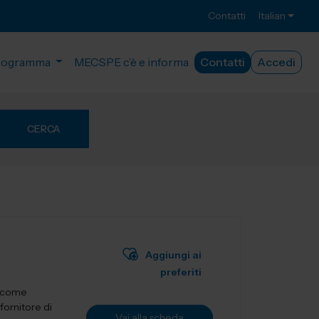
Contatti
Italian
rogramma
MECSPE c’è e informa
Contatti
Accedi
CERCA
Aggiungi ai
preferiti
a come
fornitore di
Vai alla scheda