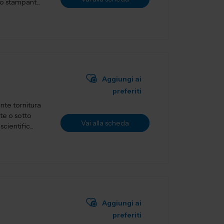
o stampant...
Aggiungi ai
preferiti
nte tornitura
te o sotto
Vai alla scheda
ientific...
Aggiungi ai
preferiti