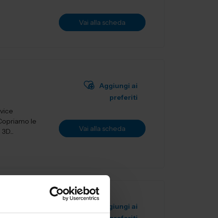
Vai alla scheda
Aggiungi ai
preferiti
rvice
 Copriamo le
Vai alla scheda
3D...
Aggiungi ai