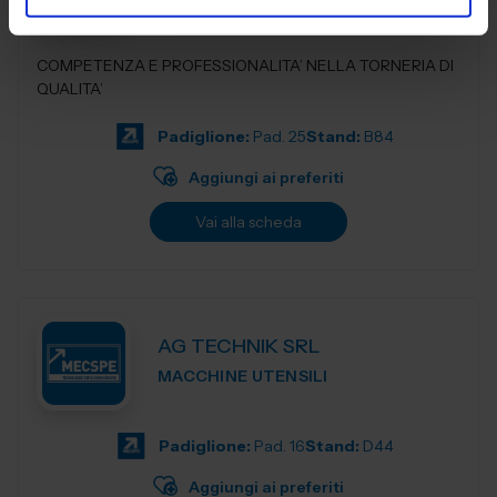
COMPETENZA E PROFESSIONALITA’ NELLA TORNERIA DI
QUALITA’
Padiglione:
Pad. 25
Stand:
B84
Aggiungi ai preferiti
Vai alla scheda
AG TECHNIK SRL
MACCHINE UTENSILI
Padiglione:
Pad. 16
Stand:
D44
Aggiungi ai preferiti