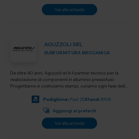
Vai alla scheda
AGUZZOLI SRL
SUBFORNITURA MECCANICA
Da oltre 40 anni, Aguzzoli srl è il partner tecnico per la
realizzazione di componenti in alluminio pressofuso.
Progettiamo e costruiamo stampi, curiamo ogni fase della
produzione e accompagnia...
Padiglione:
Pad. 25
Stand:
B108
Aggiungi ai preferiti
Vai alla scheda