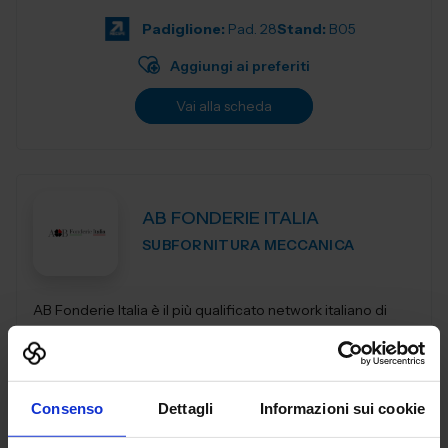
progettazio...
Padiglione:
Pad. 28
Stand:
B05
Aggiungi ai preferiti
Vai alla scheda
AB FONDERIE ITALIA
SUBFORNITURA MECCANICA
AB Fonderie Italia è il più qualificato network italiano di
fonderie. Utilizziamo tutte le tecnologie fusorie, dalla
fonderia in conchiglia alla pressofusione, dalla fonderia in
terra e...
Padiglione:
Pad. 25
Stand:
A120
Consenso
Dettagli
Informazioni sui cookie
Aggiungi ai preferiti