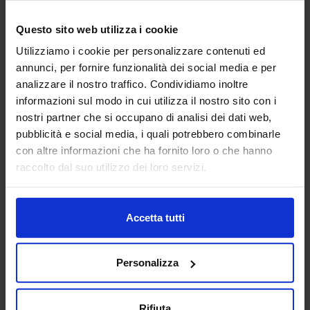
Questo sito web utilizza i cookie
3DZ S.P.A.
Utilizziamo i cookie per personalizzare contenuti ed
ADDITIVE MANUFACTURING
annunci, per fornire funzionalità dei social media e per
analizzare il nostro traffico. Condividiamo inoltre
3DZ spa è specializzata nell’introduzione della stampa 3D
informazioni sul modo in cui utilizza il nostro sito con i
nelle imprese e nella vendita dei più prestigiosi brand
nostri partner che si occupano di analisi dei dati web,
mondiali di stampanti con tecnologia a filamento, polvere,
pubblicità e social media, i quali potrebbero combinarle
resina,...
con altre informazioni che ha fornito loro o che hanno
Padiglione:
Pad. 36
Stand:
D64
raccolto dal suo utilizzo dei loro servizi.
Aggiungi ai preferiti
Vai alla scheda
Accetta tutti
Personalizza
AB FONDERIE ITALIA
SUBFORNITURA MECCANICA
Rifiuta