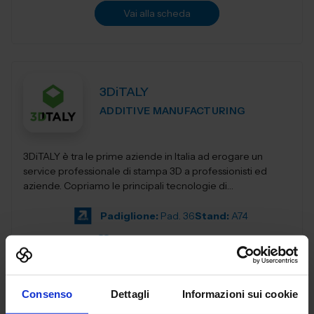
Vai alla scheda
3DiTALY
ADDITIVE MANUFACTURING
3DiTALY è tra le prime aziende in Italia ad erogare un
service professionale di stampa 3D a professionisti ed
aziende. Copriamo le principali tecnologie di
fabbricazione additiva, la stampa 3D...
Padiglione:
Pad. 36
Stand:
A74
Aggiungi ai preferiti
Vai alla scheda
Consenso
Dettagli
Informazioni sui cookie