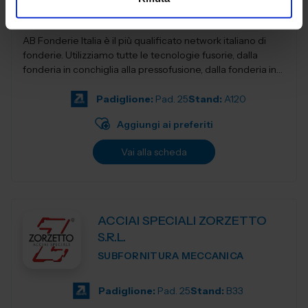
AB Fonderie Italia è il più qualificato network italiano di
fonderie. Utilizziamo tutte le tecnologie fusorie, dalla
fonderia in conchiglia alla pressofusione, dalla fonderia in
terra e...
Padiglione:
Pad. 25
Stand:
A120
Aggiungi ai preferiti
Vai alla scheda
ACCIAI SPECIALI ZORZETTO
S.R.L.
SUBFORNITURA MECCANICA
Padiglione:
Pad. 25
Stand:
B33