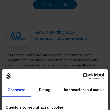
Vai alla scheda
AD Consulting S.p.A
SUBFORNITURA MECCANICA
Guidiamo le aziende nel processo di trasformazione
digitale, aprendo nuove possibilità e ridefinendo i confini
dell’innovazione. Mettiamo a tua disposizione oltre 20 anni
di esperienza nel sett...
Padiglione:
Pad. 26
Stand:
B29
Aggiungi ai preferiti
Consenso
Dettagli
Informazioni sui cookie
Vai alla scheda
Questo sito web utilizza i cookie