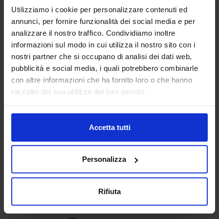
Utilizziamo i cookie per personalizzare contenuti ed
annunci, per fornire funzionalità dei social media e per
ADIATEK SRL
analizzare il nostro traffico. Condividiamo inoltre
SUBFORNITURA MECCANICA
informazioni sul modo in cui utilizza il nostro sito con i
nostri partner che si occupano di analisi dei dati web,
Padiglione:
Pad. 26
Stand:
B127
pubblicità e social media, i quali potrebbero combinarle
con altre informazioni che ha fornito loro o che hanno
Aggiungi ai preferiti
raccolto dal suo utilizzo dei loro servizi.
Vai alla scheda
Accetta tutti
AEP ASSEMBLAGGI
Personalizza
ELETTRONICI SRL
SUBFORNITURA MECCANICA
Rifiuta
Padiglione:
Pad. 26
Stand:
B78