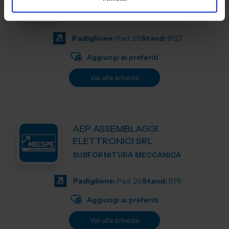
SUBFORNITURA MECCANICA
Padiglione:
Pad. 26
Stand:
B127
Aggiungi ai preferiti
Vai alla scheda
AEP ASSEMBLAGGI
ELETTRONICI SRL
SUBFORNITURA MECCANICA
Padiglione:
Pad. 26
Stand:
B78
Aggiungi ai preferiti
Vai alla scheda