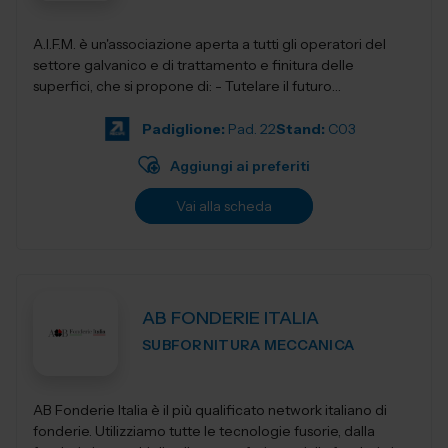
A.I.F.M. è un'associazione aperta a tutti gli operatori del
settore galvanico e di trattamento e finitura delle
superfici, che si propone di: - Tutelare il futuro
dell'Industria i...
Padiglione:
Pad. 22
Stand:
C03
Aggiungi ai preferiti
Vai alla scheda
AB FONDERIE ITALIA
SUBFORNITURA MECCANICA
AB Fonderie Italia è il più qualificato network italiano di
fonderie. Utilizziamo tutte le tecnologie fusorie, dalla