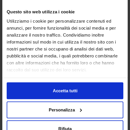
Questo sito web utilizza i cookie
AD Consulting S.p.A
Utilizziamo i cookie per personalizzare contenuti ed
SUBFORNITURA MECCANICA
annunci, per fornire funzionalità dei social media e per
analizzare il nostro traffico. Condividiamo inoltre
informazioni sul modo in cui utilizza il nostro sito con i
Guidiamo le aziende nel processo di trasformazione
nostri partner che si occupano di analisi dei dati web,
digitale, aprendo nuove possibilità e ridefinendo i confini
pubblicità e social media, i quali potrebbero combinarle
dell’innovazione. Mettiamo a tua disposizione oltre 20 anni
con altre informazioni che ha fornito loro o che hanno
di esperienza nel sett...
raccolto dal suo utilizzo dei loro servizi.
Padiglione:
Pad. 26
Stand:
B29
Aggiungi ai preferiti
Accetta tutti
Vai alla scheda
Personalizza
ADIATEK SRL
Rifiuta