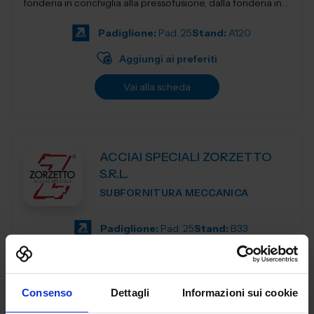
fonderia in conchiglia alla pressofusione, dalla fonderia in
terra e...
Padiglione:
Pad. 25
Stand:
A120
Aggiungi ai preferiti
Vai alla scheda
ACCIAI SPECIALI ZORZETTO
S.R.L.
SUBFORNITURA MECCANICA
Padiglione:
Pad. 25
Stand:
B33
Aggiungi ai preferiti
Vai alla scheda
Consenso
Dettagli
Informazioni sui cookie