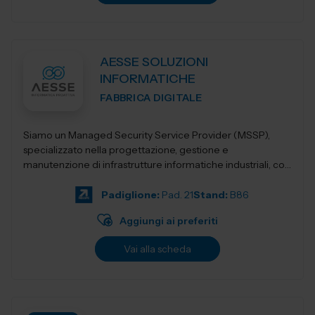
AESSE SOLUZIONI
INFORMATICHE
FABBRICA DIGITALE
Siamo un Managed Security Service Provider (MSSP),
specializzato nella progettazione, gestione e
manutenzione di infrastrutture informatiche industriali, con
un’offerta integrata di servizi avan...
Padiglione:
Pad. 21
Stand:
B86
Aggiungi ai preferiti
Vai alla scheda