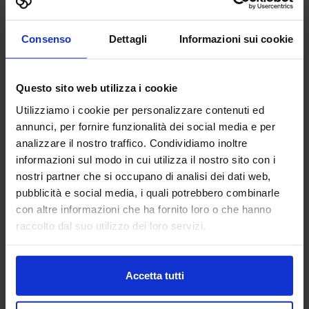
Aggiungi ai preferiti
Vai alla scheda
Consenso
Dettagli
Informazioni sui cookie
Questo sito web utilizza i cookie
ACCIAI SPECIALI ZORZETTO
Utilizziamo i cookie per personalizzare contenuti ed
S.R.L.
annunci, per fornire funzionalità dei social media e per
SUBFORNITURA MECCANICA
analizzare il nostro traffico. Condividiamo inoltre
informazioni sul modo in cui utilizza il nostro sito con i
Padiglione:
Pad. 25
Stand:
B33
nostri partner che si occupano di analisi dei dati web,
pubblicità e social media, i quali potrebbero combinarle
Aggiungi ai preferiti
con altre informazioni che ha fornito loro o che hanno
Vai alla scheda
raccolto dal suo utilizzo dei loro servizi.
Accetta tutti
ACHELON SOFTWARE HOUSE
SRL