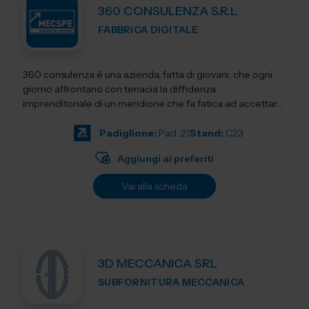
360 CONSULENZA S.R.L
FABBRICA DIGITALE
360 consulenza è una azienda, fatta di giovani, che ogni
giorno affrontano con tenacia la diffidenza
imprenditoriale di un meridione che fa fatica ad accettare
innovativi sistemi di gestione e...
Padiglione:
Pad. 21
Stand:
C23
Aggiungi ai preferiti
Vai alla scheda
3D MECCANICA SRL
SUBFORNITURA MECCANICA