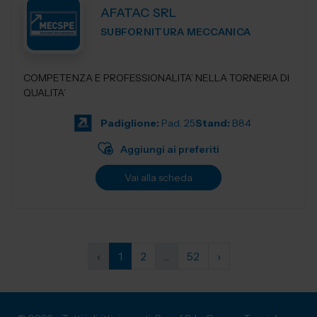
AFATAC SRL
SUBFORNITURA MECCANICA
COMPETENZA E PROFESSIONALITA’ NELLA TORNERIA DI
QUALITA’
Padiglione:
Pad. 25
Stand:
B84
Aggiungi ai preferiti
Vai alla scheda
‹
1
2
...
52
›