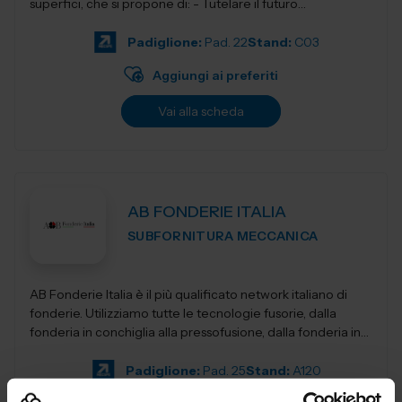
superfici, che si propone di: - Tutelare il futuro
dell'Industria i...
Padiglione:
Pad. 22
Stand:
C03
Aggiungi ai preferiti
Vai alla scheda
AB FONDERIE ITALIA
SUBFORNITURA MECCANICA
AB Fonderie Italia è il più qualificato network italiano di
fonderie. Utilizziamo tutte le tecnologie fusorie, dalla
fonderia in conchiglia alla pressofusione, dalla fonderia in
terra e...
Padiglione:
Pad. 25
Stand:
A120