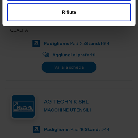
SUBFORNITURA MECCANICA
Rifiuta
COMPETENZA E PROFESSIONALITA’ NELLA TORNERIA DI
QUALITA’
Padiglione:
Pad. 25
Stand:
B84
Aggiungi ai preferiti
Vai alla scheda
AG TECHNIK SRL
MACCHINE UTENSILI
Padiglione:
Pad. 16
Stand:
D44