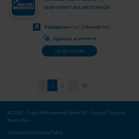
SUBFORNITURA MECCANICA
Padiglione:
Pad. 25
Stand:
B43
Aggiungi ai preferiti
Vai alla scheda
‹
1
2
...
39
›
© 2026 - Tutti i diritti riservati. Senaf Srl - Gruppo Tecniche
Nuove Spa
Cookie Policy
Privacy Policy