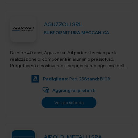
AGUZZOLI SRL
SUBFORNITURA MECCANICA
Da oltre 40 anni, Aguzzoli srl è il partner tecnico per la
realizzazione di componenti in alluminio pressofuso.
Progettiamo e costruiamo stampi, curiamo ogni fase della
produzione e accompagnia...
Padiglione:
Pad. 25
Stand:
B108
Aggiungi ai preferiti
Vai alla scheda
AIROLDI METALLI SPA