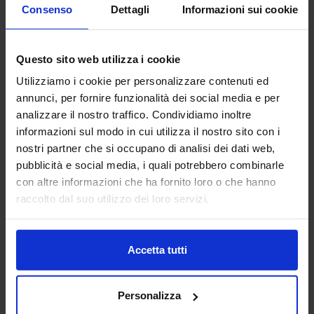
Consenso
Dettagli
Informazioni sui cookie
AERRELAB SRL
Questo sito web utilizza i cookie
TRATTAMENTI E FINITURE
Utilizziamo i cookie per personalizzare contenuti ed
annunci, per fornire funzionalità dei social media e per
Aerre Lab è un’azienda di alto artigianato tecnologico
analizzare il nostro traffico. Condividiamo inoltre
partner qualificato per realtà dei settori moda, design,
informazioni sul modo in cui utilizza il nostro sito con i
automotive, meccanica, medicale e beni di consumo.
nostri partner che si occupano di analisi dei dati web,
Unendo tradizione...
pubblicità e social media, i quali potrebbero combinarle
Padiglione:
Pad. 22
Stand:
C13
con altre informazioni che ha fornito loro o che hanno
Aggiungi ai preferiti
raccolto dal suo utilizzo dei loro servizi.
Vai alla scheda
Accetta tutti
Personalizza
AFATAC SRL