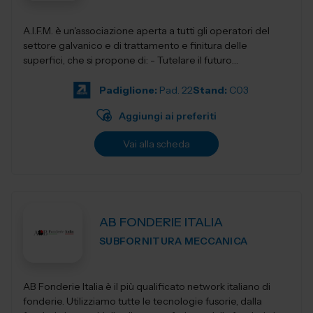
A.I.F.M. è un'associazione aperta a tutti gli operatori del
settore galvanico e di trattamento e finitura delle
superfici, che si propone di: - Tutelare il futuro
dell'Industria i...
Padiglione:
Pad. 22
Stand:
C03
Aggiungi ai preferiti
Vai alla scheda
AB FONDERIE ITALIA
SUBFORNITURA MECCANICA
AB Fonderie Italia è il più qualificato network italiano di
fonderie. Utilizziamo tutte le tecnologie fusorie, dalla