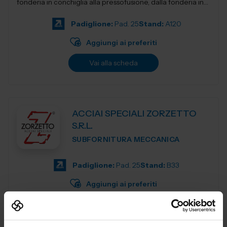
fonderia in conchiglia alla pressofusione, dalla fonderia in
terra e...
Padiglione:
Pad. 25
Stand:
A120
Aggiungi ai preferiti
Vai alla scheda
ACCIAI SPECIALI ZORZETTO
S.R.L.
SUBFORNITURA MECCANICA
Padiglione:
Pad. 25
Stand:
B33
Aggiungi ai preferiti
Vai alla scheda