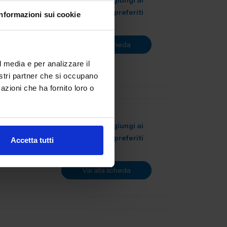
Aggiungi ai
preferiti
Informazioni sui cookie
artner
ve,
Vai alla scheda
ne...
l media e per analizzare il
nostri partner che si occupano
azioni che ha fornito loro o
Aggiungi ai
preferiti
Accetta tutti
I QUALITA’
Vai alla scheda