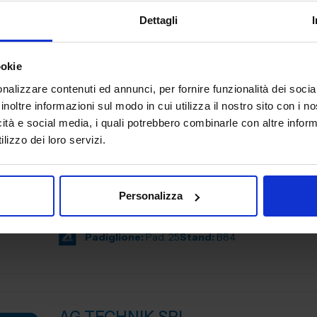
TRATTAMENTI E FINITURE
Dettagli
Aerre Lab è un’azienda di alto artigianato tecnologico p
qualificato per realtà dei settori moda, design, automoti
meccanica, medicale e beni di consumo. Unendo tradizio
ookie
nalizzare contenuti ed annunci, per fornire funzionalità dei socia
Padiglione:
Pad. 22
Stand:
C13
inoltre informazioni sul modo in cui utilizza il nostro sito con i 
icità e social media, i quali potrebbero combinarle con altre inform
lizzo dei loro servizi.
AFATAC SRL
SUBFORNITURA MECCANICA
Personalizza
COMPETENZA E PROFESSIONALITA’ NELLA TORNERIA D
Padiglione:
Pad. 25
Stand:
B84