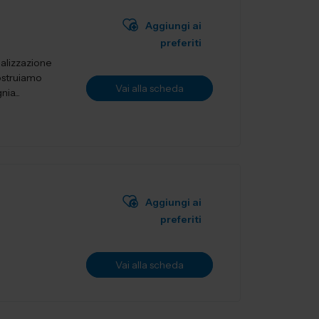
Aggiungi ai
preferiti
ealizzazione
ostruiamo
Vai alla scheda
ia...
Aggiungi ai
preferiti
Vai alla scheda