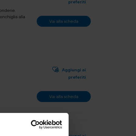
preferiti
fonderie.
onchiglia alla
Vai alla scheda
Aggiungi ai
preferiti
Vai alla scheda