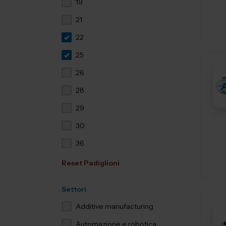
19
21
22
25
26
28
29
30
36
Reset Padiglioni
Settori
Additive manufacturing
Automazione e robotica