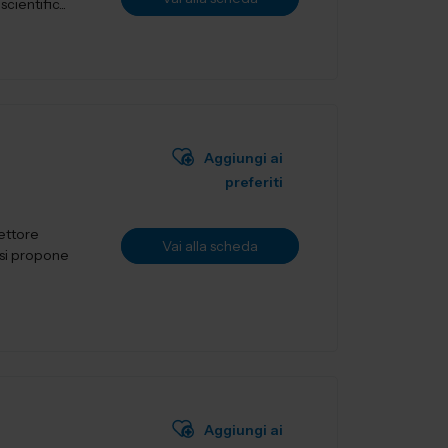
ientific...
Aggiungi ai
preferiti
settore
Vai alla scheda
Aggiungi ai