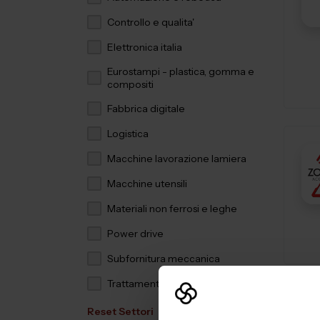
Controllo e qualita'
Elettronica italia
Eurostampi - plastica, gomma e
compositi
Fabbrica digitale
Logistica
Macchine lavorazione lamiera
Macchine utensili
Materiali non ferrosi e leghe
Power drive
Subfornitura meccanica
Trattamenti e finiture
Reset Settori