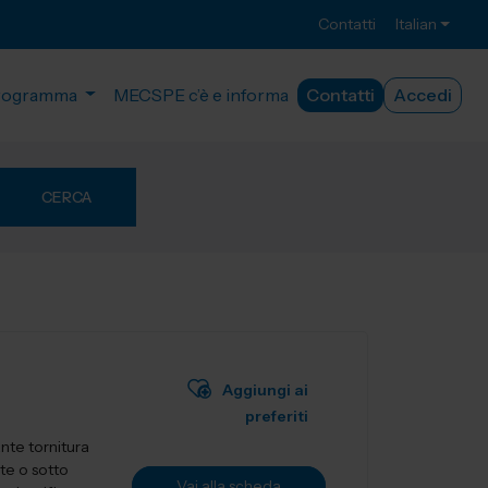
Contatti
Italian
rogramma
MECSPE c’è e informa
Contatti
Accedi
CERCA
Aggiungi ai
preferiti
nte tornitura
te o sotto
Vai alla scheda