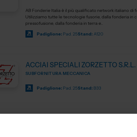
AB Fonderie Italia è il più qualificato network italiano di 
Utilizziamo tutte le tecnologie fusorie, dalla fonderia in c
pressofusione, dalla fonderia in terra e...
Padiglione:
Pad. 25
Stand:
A120
ACCIAI SPECIALI ZORZETTO S.R.L.
SUBFORNITURA MECCANICA
Padiglione:
Pad. 25
Stand:
B33
AERRELAB SRL