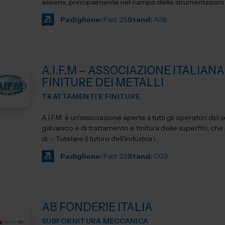
assiemi, principalmente nel campo delle strumentazioni sc
Padiglione:
Pad. 25
Stand:
A38
A.I.F.M – ASSOCIAZIONE ITALIANA
FINITURE DEI METALLI
TRATTAMENTI E FINITURE
A.I.F.M. è un'associazione aperta a tutti gli operatori del 
galvanico e di trattamento e finitura delle superfici, che si propone
di: - Tutelare il futuro dell'Industria i...
Padiglione:
Pad. 22
Stand:
C03
AB FONDERIE ITALIA
SUBFORNITURA MECCANICA