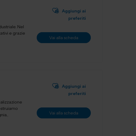
Aggiungi ai
preferiti
ustriale. Nel
ativi e grazie
Vai alla scheda
Aggiungi ai
preferiti
ealizzazione
ostruiamo
Vai alla scheda
ia...