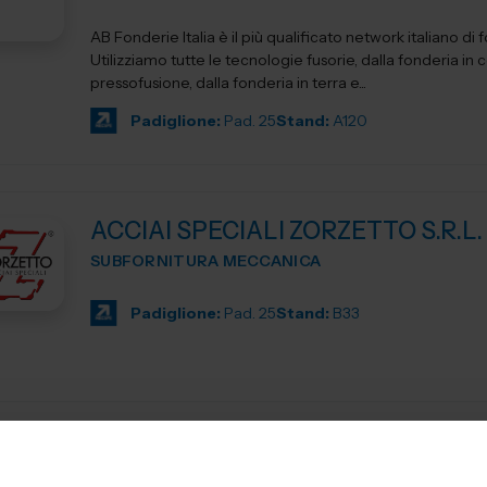
AB Fonderie Italia è il più qualificato network italiano di 
Utilizziamo tutte le tecnologie fusorie, dalla fonderia in c
pressofusione, dalla fonderia in terra e...
Padiglione:
Pad. 25
Stand:
A120
ACCIAI SPECIALI ZORZETTO S.R.L.
SUBFORNITURA MECCANICA
Padiglione:
Pad. 25
Stand:
B33
AERRELAB SRL