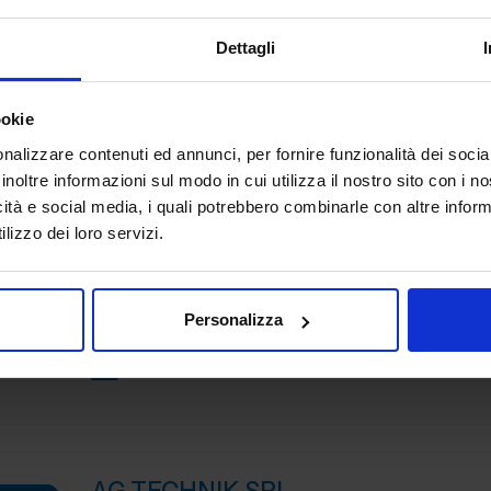
TRATTAMENTI E FINITURE
Dettagli
Aerre Lab è un’azienda di alto artigianato tecnologico p
qualificato per realtà dei settori moda, design, automoti
meccanica, medicale e beni di consumo. Unendo tradizio
ookie
Padiglione:
Pad. 22
Stand:
C13
nalizzare contenuti ed annunci, per fornire funzionalità dei socia
inoltre informazioni sul modo in cui utilizza il nostro sito con i 
icità e social media, i quali potrebbero combinarle con altre inform
lizzo dei loro servizi.
AFATAC SRL
SUBFORNITURA MECCANICA
Personalizza
COMPETENZA E PROFESSIONALITA’ NELLA TORNERIA D
Padiglione:
Pad. 25
Stand:
B84