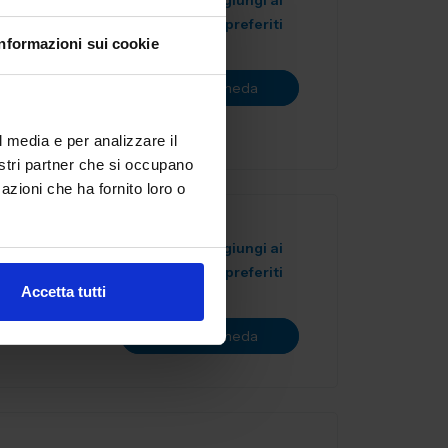
Aggiungi ai
preferiti
Informazioni sui cookie
artner
ve,
Vai alla scheda
ne...
l media e per analizzare il
nostri partner che si occupano
azioni che ha fornito loro o
Aggiungi ai
preferiti
Accetta tutti
I QUALITA’
Vai alla scheda