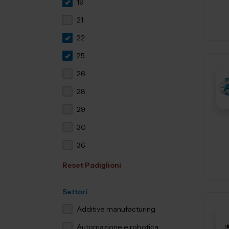
19
21
22
25
26
28
29
30
36
Reset Padiglioni
Settori
Additive manufacturing
Automazione e robotica