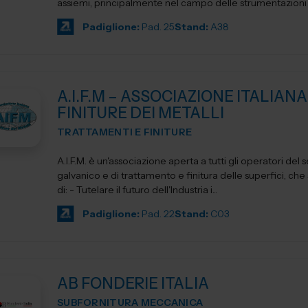
assiemi, principalmente nel campo delle strumentazioni sc
Padiglione:
Pad. 25
Stand:
A38
A.I.F.M – ASSOCIAZIONE ITALIANA
FINITURE DEI METALLI
TRATTAMENTI E FINITURE
A.I.F.M. è un'associazione aperta a tutti gli operatori del 
galvanico e di trattamento e finitura delle superfici, che si propone
di: - Tutelare il futuro dell'Industria i...
Padiglione:
Pad. 22
Stand:
C03
AB FONDERIE ITALIA
SUBFORNITURA MECCANICA