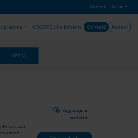
Contatti
Italian
rogramma
MECSPE c’è e informa
Contatti
Accedi
CERCA
Aggiungi ai
preferiti
nte tornitura
te o sotto
Vai alla scheda