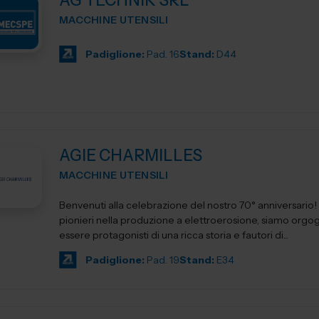
AG TECHNIK SRL
MACCHINE UTENSILI
Padiglione:
Pad. 16
Stand:
D44
AGIE CHARMILLES
MACCHINE UTENSILI
Benvenuti alla celebrazione del nostro 70° anniversario! I
pionieri nella produzione a elettroerosione, siamo orgogl
essere protagonisti di una ricca storia e fautori di...
Padiglione:
Pad. 19
Stand:
E34