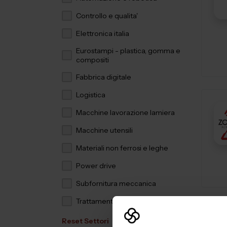
Controllo e qualita'
Elettronica italia
Eurostampi - plastica, gomma e
compositi
Fabbrica digitale
Logistica
Macchine lavorazione lamiera
Macchine utensili
Materiali non ferrosi e leghe
Power drive
Subfornitura meccanica
Trattamenti e finiture
Reset Settori