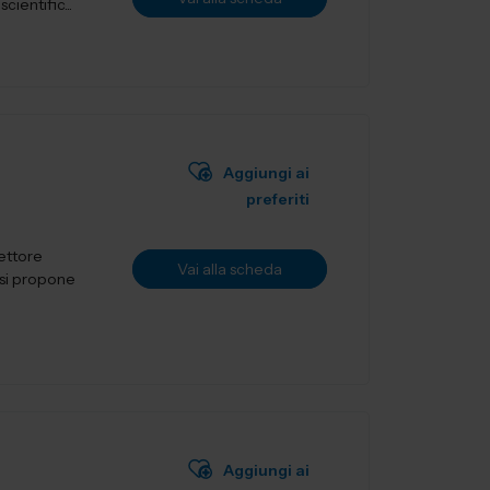
ientific...
Aggiungi ai
preferiti
settore
Vai alla scheda
Aggiungi ai