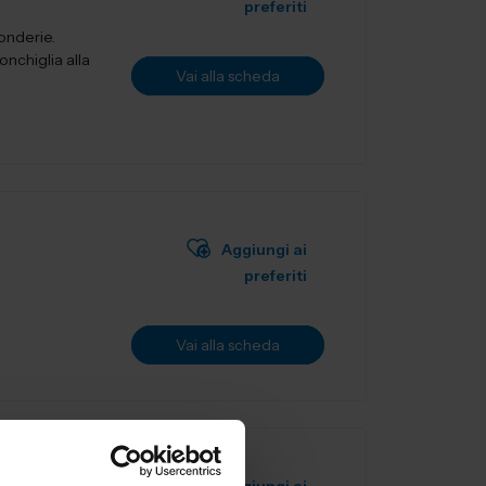
preferiti
fonderie.
onchiglia alla
Vai alla scheda
Aggiungi ai
preferiti
Vai alla scheda