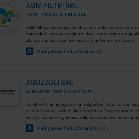
AGM FILTRI SRL
TRATTAMENTI E FINITURE
AGM Filtri srl si occupa di filtrazione e depolverazione ind
corso degli anni ha raggiunto degli ottimi standard qualit
alla propria produzione riesce a mantenere prezzi co...
Padiglione:
Pad. 22
Stand:
A79
AGUZZOLI SRL
SUBFORNITURA MECCANICA
Da oltre 40 anni, Aguzzoli srl è il partner tecnico per la r
di componenti in alluminio pressofuso. Progettiamo e c
stampi, curiamo ogni fase della produzione e accompagn
Padiglione:
Pad. 25
Stand:
B108