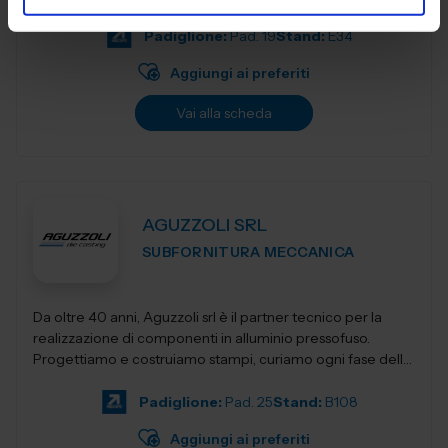
fautori di...
Padiglione:
Pad. 19
Stand:
E34
Aggiungi ai preferiti
Vai alla scheda
AGUZZOLI SRL
SUBFORNITURA MECCANICA
Da oltre 40 anni, Aguzzoli srl è il partner tecnico per la
realizzazione di componenti in alluminio pressofuso.
Progettiamo e costruiamo stampi, curiamo ogni fase della
produzione e accompagnia...
Padiglione:
Pad. 25
Stand:
B108
Aggiungi ai preferiti