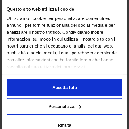
AG TECHNIK SRL
Questo sito web utilizza i cookie
MACCHINE UTENSILI
Utilizziamo i cookie per personalizzare contenuti ed
annunci, per fornire funzionalità dei social media e per
analizzare il nostro traffico. Condividiamo inoltre
Padiglione:
Pad. 16
Stand:
D44
informazioni sul modo in cui utilizza il nostro sito con i
Aggiungi ai preferiti
nostri partner che si occupano di analisi dei dati web,
pubblicità e social media, i quali potrebbero combinarle
Vai alla scheda
con altre informazioni che ha fornito loro o che hanno
raccolto dal suo utilizzo dei loro servizi.
Accetta tutti
AGIE CHARMILLES
MACCHINE UTENSILI
Personalizza
Benvenuti alla celebrazione del nostro 70° anniversario! In
qualità di pionieri nella produzione a elettroerosione,
Rifiuta
siamo orgogliosi di essere protagonisti di una ricca storia e