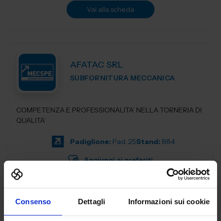
Vai alla scheda
AFATAC SRL
SUBFORNITURA MECCANICA
COMPETENZA E PROFESSIONALITA’ NELLA TORNERIA DI
QUALITA’
Padiglione:
Pad. 25
Stand:
B84
Aggiungi ai preferiti
Vai alla scheda
Consenso
Dettagli
Informazioni sui cookie