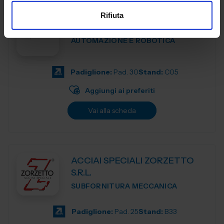
Rifiuta
ACCETTINI SRL
AUTOMAZIONE E ROBOTICA
Padiglione:
Pad. 30
Stand:
C05
Aggiungi ai preferiti
Vai alla scheda
ACCIAI SPECIALI ZORZETTO
S.R.L.
SUBFORNITURA MECCANICA
Padiglione:
Pad. 25
Stand:
B33