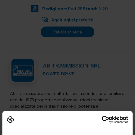
terra e...
Padiglione:
Pad. 25
Stand:
A120
Aggiungi ai preferiti
Vai alla scheda
AB TRASMISSIONI SRL
POWER DRIVE
AB Trasmissioni è una realtà italiana a conduzione familiare
che dal 1975 progetta e realizza soluzioni tecniche
specializzate per la trasmissione di potenza e
l'automazione industr...
Padiglione:
Pad. 30
Stand:
E92
Aggiungi ai preferiti