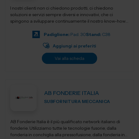
I nostri clienti non ci chiedono prodotti, ci chiedono
soluzioni e servizi sempre diversi e innovativi, che ci
spingono a sviluppare continuamente il nostro know-how,
per restituirgli quelle soluzioni...
Padiglione:
Pad. 30
Stand:
C38
Aggiungi ai preferiti
Vai alla scheda
AB FONDERIE ITALIA
SUBFORNITURA MECCANICA
AB Fonderie Italia è il più qualificato network italiano di
fonderie. Utilizziamo tutte le tecnologie fusorie, dalla
fonderia in conchiglia alla pressofusione, dalla fonderia in