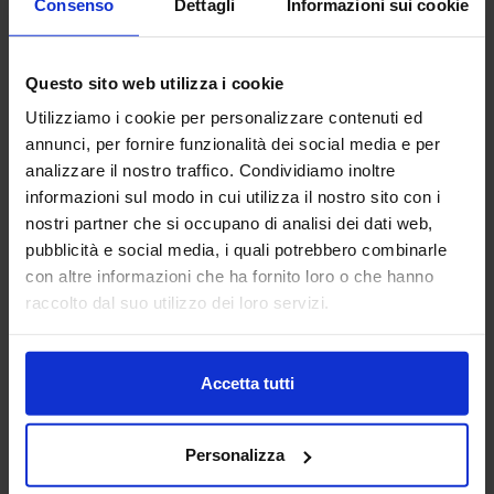
Consenso
Dettagli
Informazioni sui cookie
Vai alla scheda
Questo sito web utilizza i cookie
Utilizziamo i cookie per personalizzare contenuti ed
annunci, per fornire funzionalità dei social media e per
Abp Antriebstechnik GmbH
analizzare il nostro traffico. Condividiamo inoltre
AUTOMAZIONE E ROBOTICA
informazioni sul modo in cui utilizza il nostro sito con i
nostri partner che si occupano di analisi dei dati web,
pubblicità e social media, i quali potrebbero combinarle
abp Antriebstechnik GmbH delivers drive solutions that
keep your machines moving—precisely, reliably, and
con altre informazioni che ha fornito loro o che hanno
efficiently. We specialize in shaft couplings, encoders and
raccolto dal suo utilizzo dei loro servizi.
motion control components de...
Padiglione:
Pad. 30
Stand:
A40
Accetta tutti
Aggiungi ai preferiti
Vai alla scheda
Personalizza