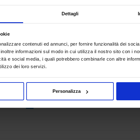
AB FONDERIE ITALIA
SUBFORNITURA MECCANICA
Dettagli
AB Fonderie Italia è il più qualificato network italiano di 
Utilizziamo tutte le tecnologie fusorie, dalla fonderia in c
ookie
pressofusione, dalla fonderia in terra e...
nalizzare contenuti ed annunci, per fornire funzionalità dei socia
Padiglione:
Pad. 25
Stand:
A120
inoltre informazioni sul modo in cui utilizza il nostro sito con i 
icità e social media, i quali potrebbero combinarle con altre inform
lizzo dei loro servizi.
ACCIAI SPECIALI ZORZETTO S.R.L.
SUBFORNITURA MECCANICA
Personalizza
Padiglione:
Pad. 25
Stand:
B33