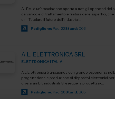
A.I.F.M. è un'associazione aperta a tutti gli operatori del 
galvanico e di trattamento e finitura delle superfici, che si propone
di: - Tutelare il futuro dell'Industria i...
Padiglione:
Pad. 22
Stand:
C03
A.L. ELETTRONICA SRL
ELETTRONICA ITALIA
A.L Elettronica è un’azienda con grande esperienza nell
progettazione e produzione di dispositivi elettronici per l'
diversi ambiti industriali. Si esegue la progettazio...
Padiglione:
Pad. 28
Stand:
B05