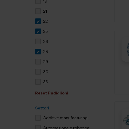
19
21
22
25
26
28
29
30
36
Reset Padiglioni
Settori
Additive manufacturing
Automazione e robotica