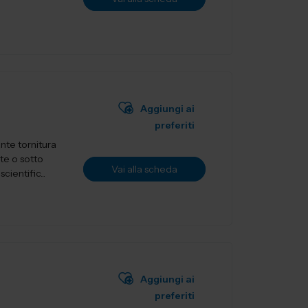
Aggiungi ai
preferiti
nte tornitura
te o sotto
Vai alla scheda
ientific...
Aggiungi ai
preferiti