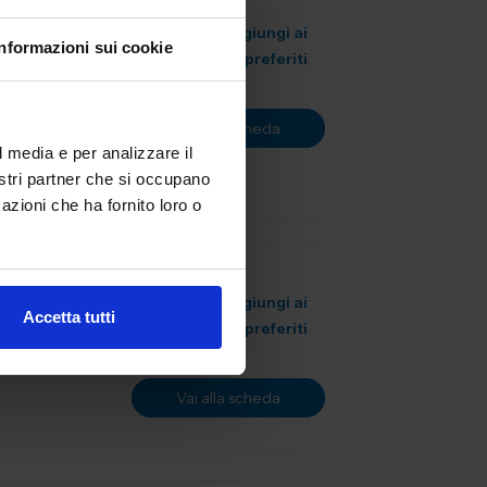
Aggiungi ai
Informazioni sui cookie
preferiti
fonderie.
onchiglia alla
Vai alla scheda
l media e per analizzare il
nostri partner che si occupano
azioni che ha fornito loro o
Aggiungi ai
Accetta tutti
preferiti
Vai alla scheda