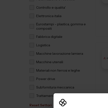
Controllo e qualita'
Elettronica italia
Eurostampi - plastica, gomma e
compositi
Fabbrica digitale
Logistica
Macchine lavorazione lamiera
Macchine utensili
Materiali non ferrosi e leghe
Power drive
Subfornitura meccanica
Trattamenti e finiture
Reset Settori