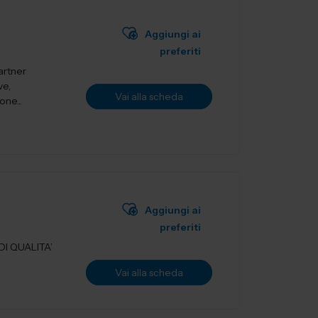
Aggiungi ai
preferiti
artner
ve,
Vai alla scheda
ne...
Aggiungi ai
preferiti
I QUALITA’
Vai alla scheda