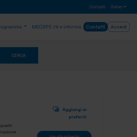
Contatti
Italian
rogramma
MECSPE c’è e informa
Contatti
Accedi
CERCA
Aggiungi ai
preferiti
 quadri
tomazione
Vai alla scheda