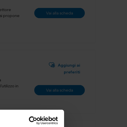
settore
Vai alla scheda
Aggiungi ai
preferiti
a
utilizzo in
Vai alla scheda