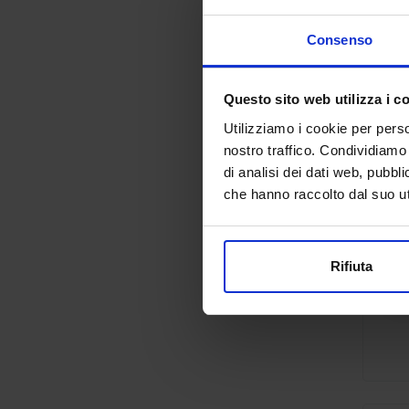
Consenso
Questo sito web utilizza i c
Utilizziamo i cookie per perso
nostro traffico. Condividiamo 
di analisi dei dati web, pubbl
che hanno raccolto dal suo uti
Rifiuta