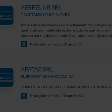
AERRELAB SRL
TRATTAMENTI E FINITURE
Aerre Lab è un’azienda di alto artigianato tecnologico p
qualificato per realtà dei settori moda, design, automoti
meccanica, medicale e beni di consumo. Unendo tradizio
Padiglione:
Pad. 22
Stand:
C13
AFATAC SRL
SUBFORNITURA MECCANICA
COMPETENZA E PROFESSIONALITA’ NELLA TORNERIA D
Padiglione:
Pad. 25
Stand:
B84