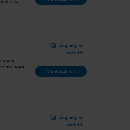
ientific...
Aggiungi ai
preferiti
fonderie.
onchiglia alla
Vai alla scheda
Aggiungi ai
preferiti