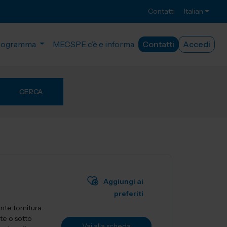
Contatti
Italian
rogramma
MECSPE c’è e informa
Contatti
Accedi
CERCA
Aggiungi ai
preferiti
nte tornitura
te o sotto
Vai alla scheda