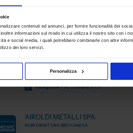
Padiglione:
Pad. 16
Stand:
D44
ookie
nalizzare contenuti ed annunci, per fornire funzionalità dei socia
inoltre informazioni sul modo in cui utilizza il nostro sito con i 
icità e social media, i quali potrebbero combinarle con altre inform
AGUZZOLI SRL
lizzo dei loro servizi.
SUBFORNITURA MECCANICA
Da oltre 40 anni, Aguzzoli srl è il partner tecnico per la r
di componenti in alluminio pressofuso. Progettiamo e c
Personalizza
stampi, curiamo ogni fase della produzione e accompagn
Padiglione:
Pad. 25
Stand:
B108
AIROLDI METALLI SPA
SUBFORNITURA MECCANICA