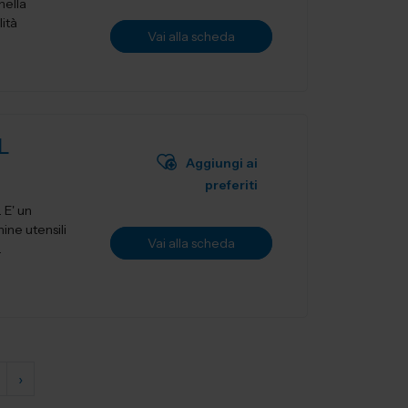
nella
lità
Vai alla scheda
L
Aggiungi ai
preferiti
ne utensili
Vai alla scheda
.
›