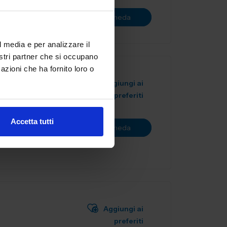
Vai alla scheda
l media e per analizzare il
nostri partner che si occupano
azioni che ha fornito loro o
Aggiungi ai
preferiti
ealizzazione
ostruiamo
Accetta tutti
Vai alla scheda
ia...
Aggiungi ai
preferiti