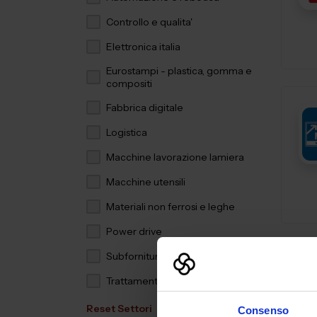
Controllo e qualita'
Elettronica italia
Eurostampi - plastica, gomma e
compositi
Fabbrica digitale
Logistica
Macchine lavorazione lamiera
Macchine utensili
Materiali non ferrosi e leghe
Power drive
Subfornitura meccanica
Trattamenti e finiture
Reset Settori
Consenso