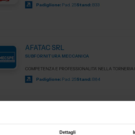
Padiglione:
Pad. 25
Stand:
B33
AFATAC SRL
SUBFORNITURA MECCANICA
COMPETENZA E PROFESSIONALITA’ NELLA TORNERIA D
Padiglione:
Pad. 25
Stand:
B84
AG TECHNIK SRL
MACCHINE UTENSILI
Dettagli