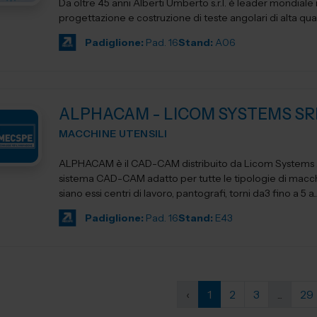
Da oltre 45 anni Alberti Umberto s.r.l. è leader mondiale 
progettazione e costruzione di teste angolari di alta qua
Padiglione:
Pad. 16
Stand:
A06
ALPHACAM - LICOM SYSTEMS SR
MACCHINE UTENSILI
ALPHACAM è il CAD-CAM distribuito da Licom Systems . E' un
sistema CAD-CAM adatto per tutte le tipologie di macchi
siano essi centri di lavoro, pantografi, torni da3 fino a 5 a..
Padiglione:
Pad. 16
Stand:
E43
‹
1
2
3
...
29