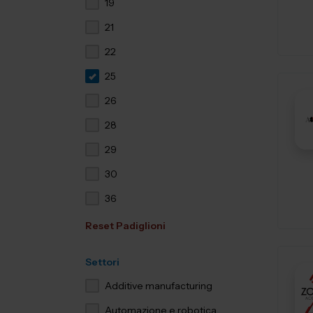
19
21
22
25
26
28
29
30
36
Reset Padiglioni
Settori
Additive manufacturing
Automazione e robotica