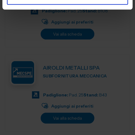
produzione e accompagnia...
Padiglione:
Pad. 25
Stand:
B108
Aggiungi ai preferiti
Vai alla scheda
AIROLDI METALLI SPA
SUBFORNITURA MECCANICA
Padiglione:
Pad. 25
Stand:
B43
Aggiungi ai preferiti
Vai alla scheda