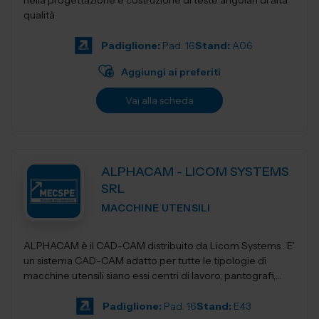
nella progettazione e costruzione di teste angolari di alta
qualità
Padiglione:
Pad. 16
Stand:
A06
Aggiungi ai preferiti
Vai alla scheda
ALPHACAM - LICOM SYSTEMS
SRL
MACCHINE UTENSILI
ALPHACAM è il CAD-CAM distribuito da Licom Systems . E'
un sistema CAD-CAM adatto per tutte le tipologie di
macchine utensili siano essi centri di lavoro, pantografi,
torni da3 fino a 5 a...
Padiglione:
Pad. 16
Stand:
E43