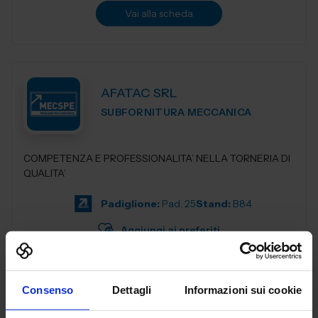
Vai alla scheda
AFATAC SRL
SUBFORNITURA MECCANICA
COMPETENZA E PROFESSIONALITA’ NELLA TORNERIA DI
QUALITA’
Padiglione:
Pad. 25
Stand:
B84
Aggiungi ai preferiti
Vai alla scheda
Consenso
Dettagli
Informazioni sui cookie