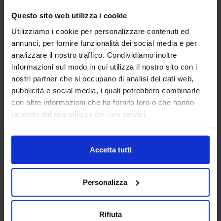
AG TECHNIK SRL
Questo sito web utilizza i cookie
MACCHINE UTENSILI
Utilizziamo i cookie per personalizzare contenuti ed
annunci, per fornire funzionalità dei social media e per
analizzare il nostro traffico. Condividiamo inoltre
Padiglione:
Pad. 16
Stand:
D44
informazioni sul modo in cui utilizza il nostro sito con i
Aggiungi ai preferiti
nostri partner che si occupano di analisi dei dati web,
pubblicità e social media, i quali potrebbero combinarle
Vai alla scheda
con altre informazioni che ha fornito loro o che hanno
raccolto dal suo utilizzo dei loro servizi.
Accetta tutti
AGUZZOLI SRL
SUBFORNITURA MECCANICA
Personalizza
Da oltre 40 anni, Aguzzoli srl è il partner tecnico per la
realizzazione di componenti in alluminio pressofuso.
Rifiuta
Progettiamo e costruiamo stampi, curiamo ogni fase della