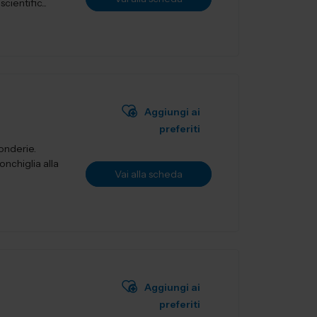
ientific...
Aggiungi ai
preferiti
fonderie.
onchiglia alla
Vai alla scheda
Aggiungi ai
preferiti