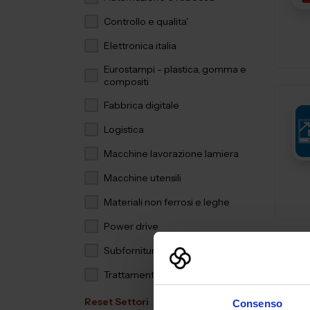
Controllo e qualita'
Elettronica italia
Eurostampi - plastica, gomma e
compositi
Fabbrica digitale
Logistica
Macchine lavorazione lamiera
Macchine utensili
Materiali non ferrosi e leghe
Power drive
Subfornitura meccanica
Trattamenti e finiture
Reset Settori
Consenso