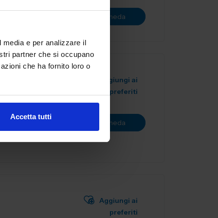
Vai alla scheda
l media e per analizzare il
nostri partner che si occupano
azioni che ha fornito loro o
Aggiungi ai
preferiti
ealizzazione
ostruiamo
Accetta tutti
Vai alla scheda
ia...
Aggiungi ai
preferiti