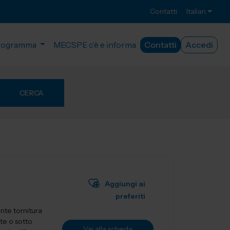
Contatti
Italian
rogramma
MECSPE c’è e informa
Contatti
Accedi
CERCA
Aggiungi ai
preferiti
nte tornitura
te o sotto
Vai alla scheda