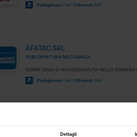
Padiglione:
Pad. 25
Stand:
B33
AFATAC SRL
SUBFORNITURA MECCANICA
COMPETENZA E PROFESSIONALITA’ NELLA TORNERIA D
Padiglione:
Pad. 25
Stand:
B84
AG TECHNIK SRL
MACCHINE UTENSILI
Dettagli