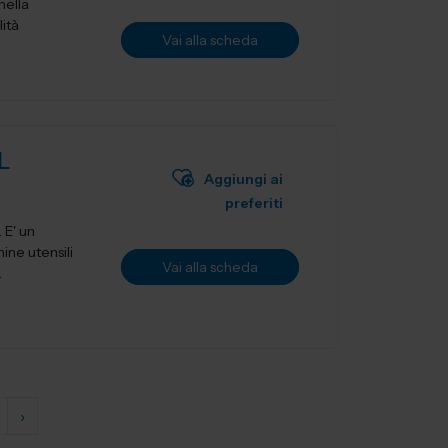
nella
lità
Vai alla scheda
L
Aggiungi ai
preferiti
ne utensili
Vai alla scheda
.
›