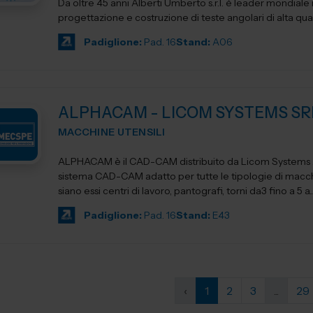
Da oltre 45 anni Alberti Umberto s.r.l. è leader mondiale 
progettazione e costruzione di teste angolari di alta qua
Padiglione:
Pad. 16
Stand:
A06
ALPHACAM - LICOM SYSTEMS SR
MACCHINE UTENSILI
ALPHACAM è il CAD-CAM distribuito da Licom Systems . E' un
sistema CAD-CAM adatto per tutte le tipologie di macchi
siano essi centri di lavoro, pantografi, torni da3 fino a 5 a..
Padiglione:
Pad. 16
Stand:
E43
‹
1
2
3
...
29