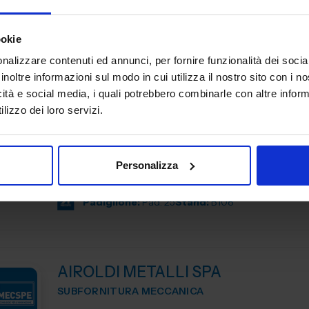
Padiglione:
Pad. 16
Stand:
D44
ookie
nalizzare contenuti ed annunci, per fornire funzionalità dei socia
inoltre informazioni sul modo in cui utilizza il nostro sito con i 
icità e social media, i quali potrebbero combinarle con altre inform
AGUZZOLI SRL
lizzo dei loro servizi.
SUBFORNITURA MECCANICA
Da oltre 40 anni, Aguzzoli srl è il partner tecnico per la r
di componenti in alluminio pressofuso. Progettiamo e c
Personalizza
stampi, curiamo ogni fase della produzione e accompagn
Padiglione:
Pad. 25
Stand:
B108
AIROLDI METALLI SPA
SUBFORNITURA MECCANICA