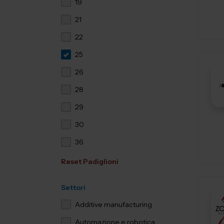
19
21
22
25
26
28
29
30
36
Reset Padiglioni
Settori
Additive manufacturing
Automazione e robotica