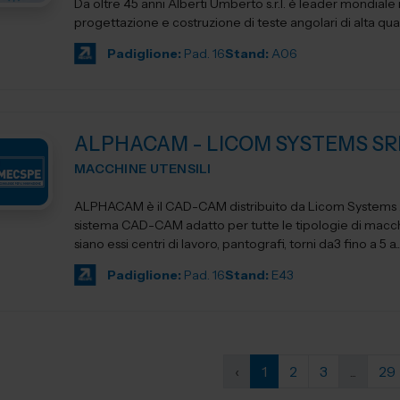
Da oltre 45 anni Alberti Umberto s.r.l. è leader mondiale 
progettazione e costruzione di teste angolari di alta qua
Padiglione:
Pad. 16
Stand:
A06
ALPHACAM - LICOM SYSTEMS SR
MACCHINE UTENSILI
ALPHACAM è il CAD-CAM distribuito da Licom Systems . E' un
sistema CAD-CAM adatto per tutte le tipologie di macchi
siano essi centri di lavoro, pantografi, torni da3 fino a 5 a..
Padiglione:
Pad. 16
Stand:
E43
‹
1
2
3
...
29