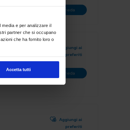
Vai alla scheda
l media e per analizzare il
nostri partner che si occupano
azioni che ha fornito loro o
Aggiungi ai
preferiti
ealizzazione
ostruiamo
Accetta tutti
Vai alla scheda
ia...
Aggiungi ai
preferiti