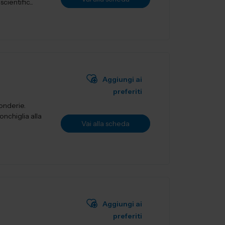
ientific...
Aggiungi ai
preferiti
fonderie.
onchiglia alla
Vai alla scheda
Aggiungi ai
preferiti