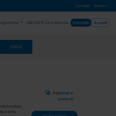
Contatti
Italian
rogramma
MECSPE c’è e informa
Contatti
Accedi
CERCA
Aggiungi ai
preferiti
nte tornitura
te o sotto
Vai alla scheda