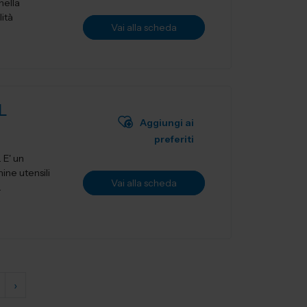
nella
lità
Vai alla scheda
L
Aggiungi ai
preferiti
ne utensili
Vai alla scheda
.
›