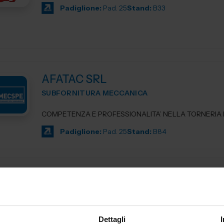
Padiglione:
Pad. 25
Stand:
B33
AFATAC SRL
SUBFORNITURA MECCANICA
COMPETENZA E PROFESSIONALITA’ NELLA TORNERIA D
Padiglione:
Pad. 25
Stand:
B84
AG TECHNIK SRL
MACCHINE UTENSILI
Dettagli