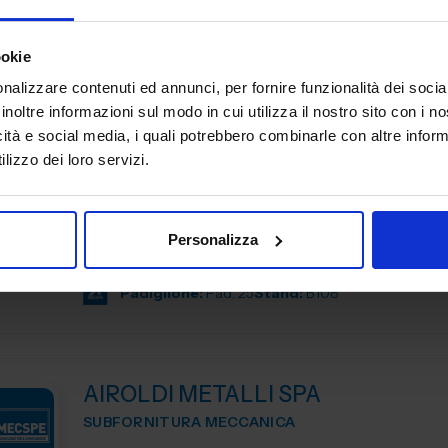
Padiglione:
Pad. 16
Stand:
D44
ookie
nalizzare contenuti ed annunci, per fornire funzionalità dei socia
inoltre informazioni sul modo in cui utilizza il nostro sito con i 
icità e social media, i quali potrebbero combinarle con altre inform
AGUZZOLI SRL
lizzo dei loro servizi.
SUBFORNITURA MECCANICA
Da oltre 40 anni, Aguzzoli srl è il partner tecnico per la r
di componenti in alluminio pressofuso. Progettiamo e c
Personalizza
stampi, curiamo ogni fase della produzione e accompagn
Padiglione:
Pad. 25
Stand:
B108
AIROLDI METALLI SPA
SUBFORNITURA MECCANICA