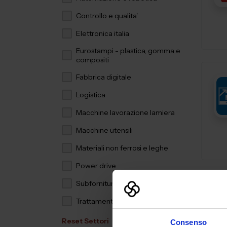
Controllo e qualita'
Elettronica italia
Eurostampi - plastica, gomma e
compositi
Fabbrica digitale
Logistica
Macchine lavorazione lamiera
Macchine utensili
Materiali non ferrosi e leghe
Power drive
Subfornitura meccanica
Trattamenti e finiture
Reset Settori
Consenso