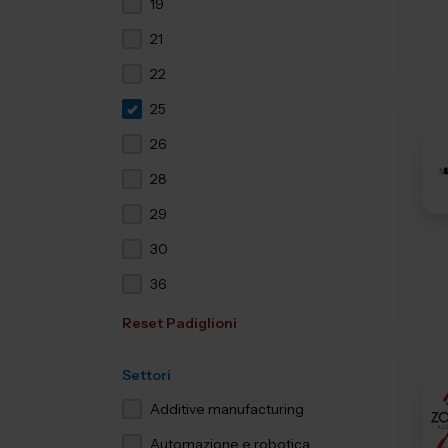
19
21
22
25
26
28
29
30
36
Reset Padiglioni
Settori
Additive manufacturing
Automazione e robotica