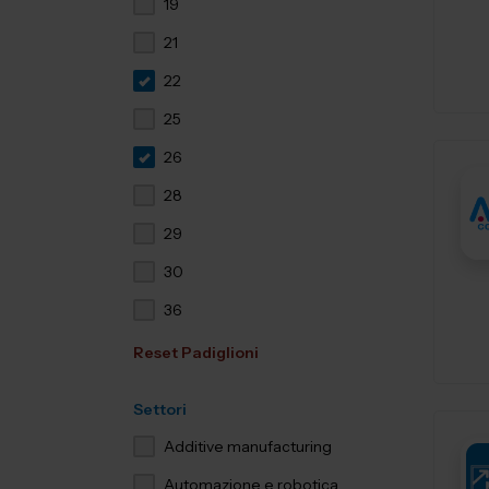
19
21
22
25
26
28
29
30
36
Reset Padiglioni
Settori
Additive manufacturing
Automazione e robotica