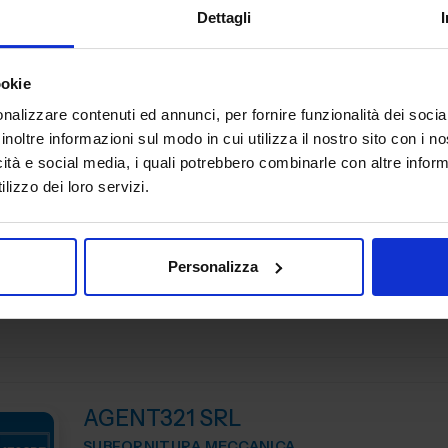
Dettagli
Aerre Lab è un’azienda di alto artigianato tecnologico p
qualificato per realtà dei settori moda, design, automoti
meccanica, medicale e beni di consumo. Unendo tradizio
ookie
Padiglione:
Pad. 22
Stand:
C13
nalizzare contenuti ed annunci, per fornire funzionalità dei socia
inoltre informazioni sul modo in cui utilizza il nostro sito con i 
icità e social media, i quali potrebbero combinarle con altre inform
lizzo dei loro servizi.
AG TECHNIK SRL
MACCHINE UTENSILI
Personalizza
Padiglione:
Pad. 16
Stand:
D44
AGENT321 SRL
SUBFORNITURA MECCANICA