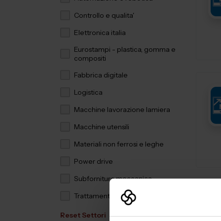
Controllo e qualita'
Elettronica italia
Eurostampi - plastica, gomma e
compositi
Fabbrica digitale
Logistica
Macchine lavorazione lamiera
Macchine utensili
Materiali non ferrosi e leghe
Power drive
Subfornitura meccanica
Trattamenti e finiture
Reset Settori