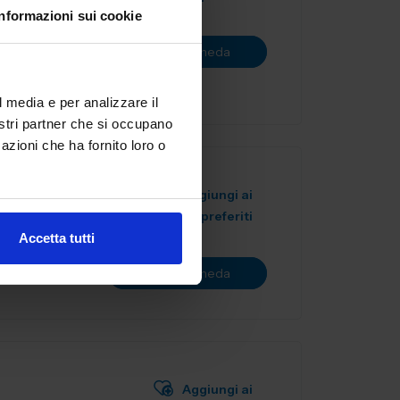
Informazioni sui cookie
artner
ve,
Vai alla scheda
ne...
l media e per analizzare il
nostri partner che si occupano
azioni che ha fornito loro o
Aggiungi ai
preferiti
Accetta tutti
Vai alla scheda
Aggiungi ai