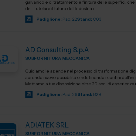
galvanico e di trattamento e finitura delle superfici, che si propone
di: - Tutelare il futuro dell'Industria i...
Padiglione:
Pad. 22
Stand:
C03
AD Consulting S.p.A
SUBFORNITURA MECCANICA
Guidiamo le aziende nel processo di trasformazione digi
aprendo nuove possibilità e ridefinendo i confini dell’in
Mettiamo a tua disposizione oltre 20 anni di esperienza ne
Padiglione:
Pad. 26
Stand:
B29
ADIATEK SRL
SUBFORNITURA MECCANICA