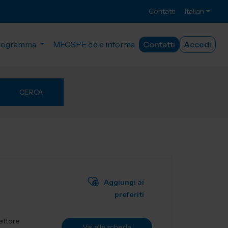
Contatti
Italian
rogramma
MECSPE c’è e informa
Contatti
Accedi
CERCA
Aggiungi ai
preferiti
settore
Vai alla scheda