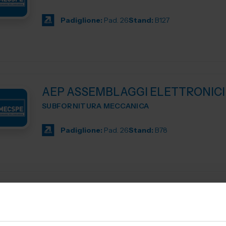
Padiglione:
Pad. 26
Stand:
B127
AEP ASSEMBLAGGI ELETTRONICI
SUBFORNITURA MECCANICA
Padiglione:
Pad. 26
Stand:
B78
AERRELAB SRL
TRATTAMENTI E FINITURE