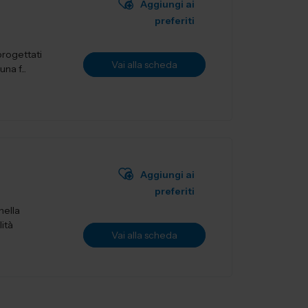
Aggiungi ai
preferiti
 progettati
Vai alla scheda
a f...
Aggiungi ai
preferiti
nella
lità
Vai alla scheda