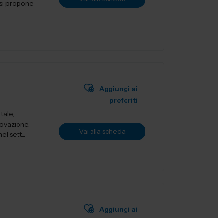
Aggiungi ai
preferiti
tale,
novazione.
Vai alla scheda
l sett...
Aggiungi ai