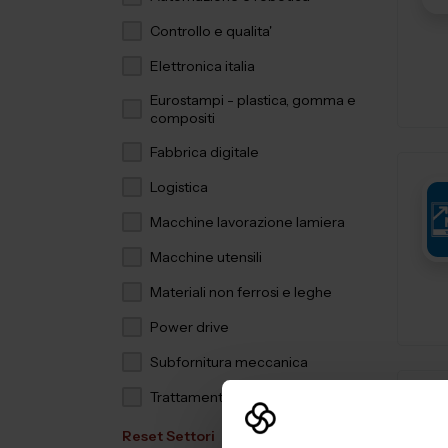
Controllo e qualita'
Elettronica italia
Eurostampi - plastica, gomma e
compositi
Fabbrica digitale
Logistica
Macchine lavorazione lamiera
Macchine utensili
Materiali non ferrosi e leghe
Power drive
Subfornitura meccanica
Trattamenti e finiture
Reset Settori