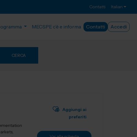
Contatti
Italian
rogramma
MECSPE c’è e informa
Contatti
Accedi
CERCA
Aggiungi ai
preferiti
lementation
markets,
Vai alla scheda