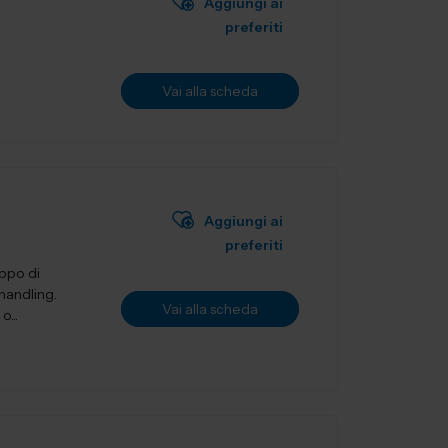
Aggiungi ai
preferiti
Vai alla scheda
Aggiungi ai
preferiti
uppo di
 handling.
Vai alla scheda
o...