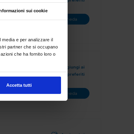
preferiti
n qualità di
Informazioni sui cookie
iosi di
Vai alla scheda
l media e per analizzare il
nostri partner che si occupano
azioni che ha fornito loro o
Aggiungi ai
preferiti
nella
Accetta tutti
lità
Vai alla scheda