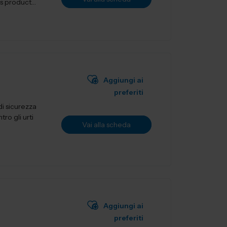
Aggiungi ai
preferiti
i sicurezza
ro gli urti
Vai alla scheda
Aggiungi ai
preferiti