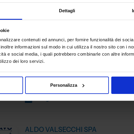
Benvenuti alla celebrazione del nostro 70° anniversario! I
Dettagli
pionieri nella produzione a elettroerosione, siamo orgogl
essere protagonisti di una ricca storia e fautori di...
ookie
Padiglione:
Pad. 19
Stand:
E34
nalizzare contenuti ed annunci, per fornire funzionalità dei socia
inoltre informazioni sul modo in cui utilizza il nostro sito con i 
icità e social media, i quali potrebbero combinarle con altre inform
ALBERTI UMBERTO SRL
lizzo dei loro servizi.
MACCHINE UTENSILI
Da oltre 45 anni Alberti Umberto s.r.l. è leader mondiale 
Personalizza
progettazione e costruzione di teste angolari di alta qua
Padiglione:
Pad. 16
Stand:
A06
ALDO VALSECCHI SPA