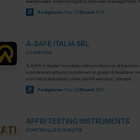
warehouses, external logistics and Lean management. Its product
ca...
Padiglione:
Pad. 29
Stand:
B08
A-SAFE ITALIA SRL
LOGISTICA
A-SAFE è leader mondiale nella produzione di barriere d
e protezioni antiurto in polimero in grado di resistere cont
con mezzi industriali come carrelli elevatori, transpa...
Padiglione:
Pad. 29
Stand:
B23
AFFRI TESTING INSTRUMENTS
CONTROLLO E QUALITA'