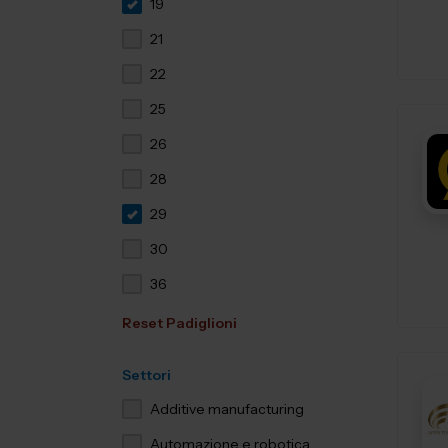
19
21
22
25
26
28
29
30
36
Reset Padiglioni
Settori
Additive manufacturing
Automazione e robotica