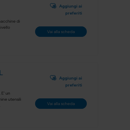
Aggiungi ai
preferiti
macchine di
ivello
Vai alla scheda
L
Aggiungi ai
preferiti
ne utensili
Vai alla scheda
.