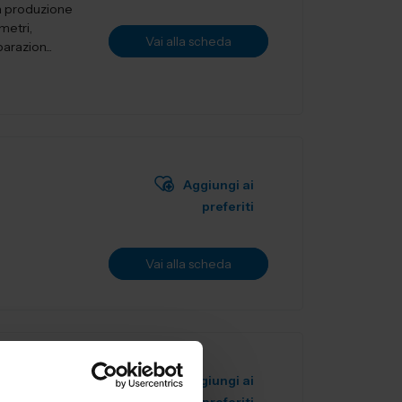
a produzione
metri,
Vai alla scheda
arazion...
Aggiungi ai
preferiti
Vai alla scheda
Aggiungi ai