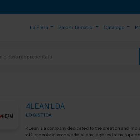
La Fiera
Saloni Tematici
Catalogo
P
4LEAN LDA
LOGISTICA
4Lean is a company dedicated to the creation and imp
of Lean solutions on workstations, logistics trains, super