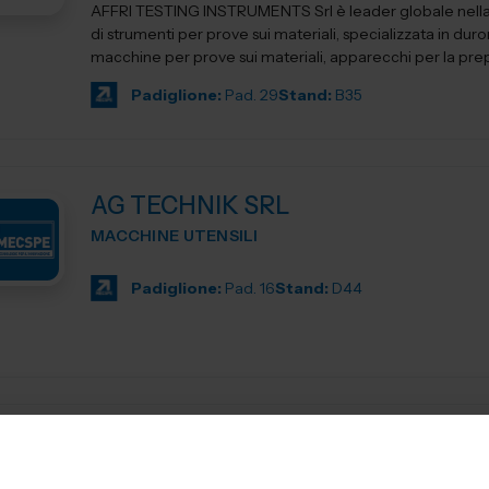
AFFRI TESTING INSTRUMENTS Srl è leader globale nell
di strumenti per prove sui materiali, specializzata in duro
macchine per prove sui materiali, apparecchi per la prep
Padiglione:
Pad. 29
Stand:
B35
AG TECHNIK SRL
MACCHINE UTENSILI
Padiglione:
Pad. 16
Stand:
D44
AGIE CHARMILLES
MACCHINE UTENSILI