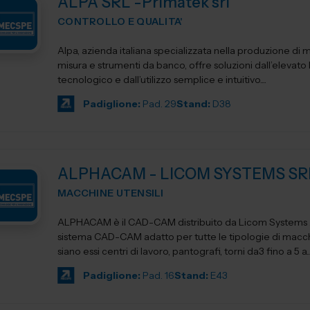
ALPA SRL -Primatek srl
CONTROLLO E QUALITA'
Alpa, azienda italiana specializzata nella produzione di 
misura e strumenti da banco, offre soluzioni dall’elevato l
tecnologico e dall’utilizzo semplice e intuitivo....
Padiglione:
Pad. 29
Stand:
D38
ALPHACAM - LICOM SYSTEMS SR
MACCHINE UTENSILI
ALPHACAM è il CAD-CAM distribuito da Licom Systems . E' un
sistema CAD-CAM adatto per tutte le tipologie di macchi
siano essi centri di lavoro, pantografi, torni da3 fino a 5 a..
Padiglione:
Pad. 16
Stand:
E43