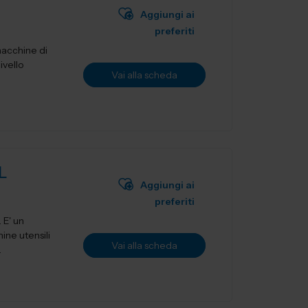
Aggiungi ai
preferiti
macchine di
ivello
Vai alla scheda
L
Aggiungi ai
preferiti
ne utensili
Vai alla scheda
.