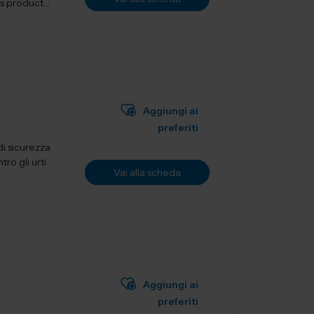
Aggiungi ai
preferiti
i sicurezza
ro gli urti
Vai alla scheda
Aggiungi ai
preferiti