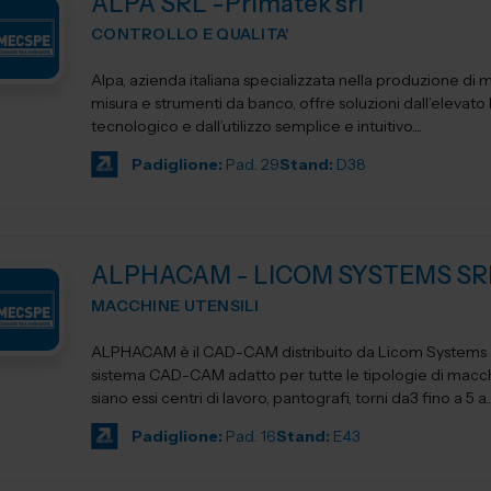
ALPA SRL -Primatek srl
CONTROLLO E QUALITA'
Alpa, azienda italiana specializzata nella produzione di 
misura e strumenti da banco, offre soluzioni dall’elevato l
tecnologico e dall’utilizzo semplice e intuitivo....
Padiglione:
Pad. 29
Stand:
D38
ALPHACAM - LICOM SYSTEMS SR
MACCHINE UTENSILI
ALPHACAM è il CAD-CAM distribuito da Licom Systems . E' un
sistema CAD-CAM adatto per tutte le tipologie di macchi
siano essi centri di lavoro, pantografi, torni da3 fino a 5 a..
Padiglione:
Pad. 16
Stand:
E43