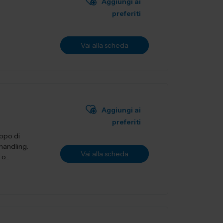
Aggiungi ai
preferiti
Vai alla scheda
Aggiungi ai
preferiti
uppo di
 handling.
Vai alla scheda
o...