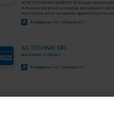
AFFRI TESTING INSTRUMENTS Srl è leader globale nell
di strumenti per prove sui materiali, specializzata in duro
macchine per prove sui materiali, apparecchi per la prep
Padiglione:
Pad. 29
Stand:
B35
AG TECHNIK SRL
MACCHINE UTENSILI
Padiglione:
Pad. 16
Stand:
D44
AGIE CHARMILLES
MACCHINE UTENSILI