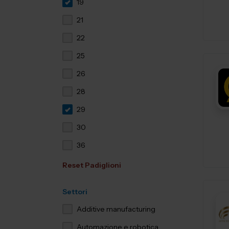
19
21
22
25
26
28
29
30
36
Reset Padiglioni
Settori
Additive manufacturing
Automazione e robotica