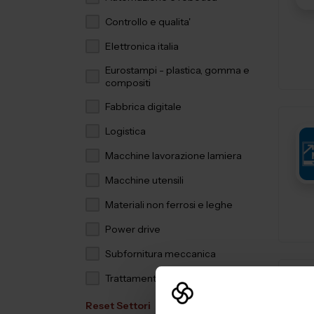
Controllo e qualita'
Elettronica italia
Eurostampi - plastica, gomma e
compositi
Fabbrica digitale
Logistica
Macchine lavorazione lamiera
Macchine utensili
Materiali non ferrosi e leghe
Power drive
Subfornitura meccanica
Trattamenti e finiture
Reset Settori