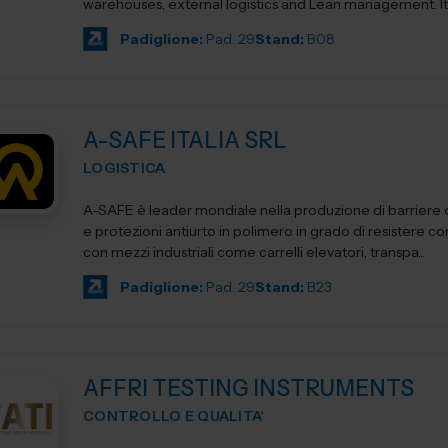
warehouses, external logistics and Lean management. Its product
ca...
Padiglione:
Pad. 29
Stand:
B08
A-SAFE ITALIA SRL
LOGISTICA
A-SAFE è leader mondiale nella produzione di barriere d
e protezioni antiurto in polimero in grado di resistere cont
con mezzi industriali come carrelli elevatori, transpa...
Padiglione:
Pad. 29
Stand:
B23
AFFRI TESTING INSTRUMENTS
CONTROLLO E QUALITA'