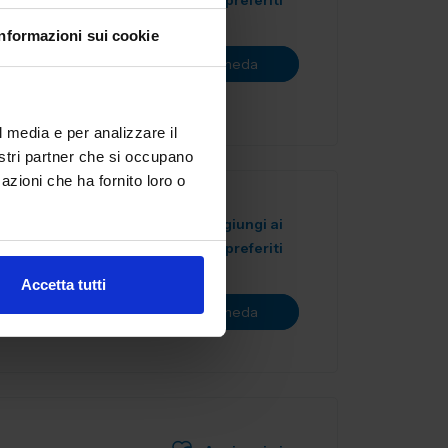
preferiti
n qualità di
Informazioni sui cookie
iosi di
Vai alla scheda
l media e per analizzare il
nostri partner che si occupano
azioni che ha fornito loro o
Aggiungi ai
preferiti
nella
Accetta tutti
lità
Vai alla scheda