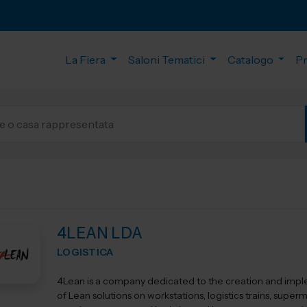
La Fiera
Saloni Tematici
Catalogo
P
4LEAN LDA
LOGISTICA
4Lean is a company dedicated to the creation and imp
of Lean solutions on workstations, logistics trains, super