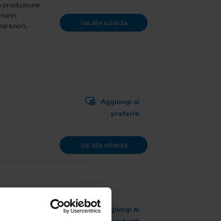
a produzione
metri,
Vai alla scheda
arazion...
Aggiungi ai
preferiti
Vai alla scheda
Aggiungi ai