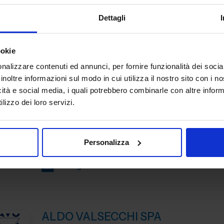
Benvenuti alla celebrazione del nostro 70° anniversario! I
Dettagli
pionieri nella produzione a elettroerosione, siamo orgogl
essere protagonisti di una ricca storia e fautori di...
ookie
Padiglione:
Pad. 19
Stand:
E34
nalizzare contenuti ed annunci, per fornire funzionalità dei socia
inoltre informazioni sul modo in cui utilizza il nostro sito con i 
icità e social media, i quali potrebbero combinarle con altre inform
ALBERTI UMBERTO SRL
lizzo dei loro servizi.
MACCHINE UTENSILI
Da oltre 45 anni Alberti Umberto s.r.l. è leader mondiale 
Personalizza
progettazione e costruzione di teste angolari di alta qua
Padiglione:
Pad. 16
Stand:
A06
ALDO VALSECCHI SPA