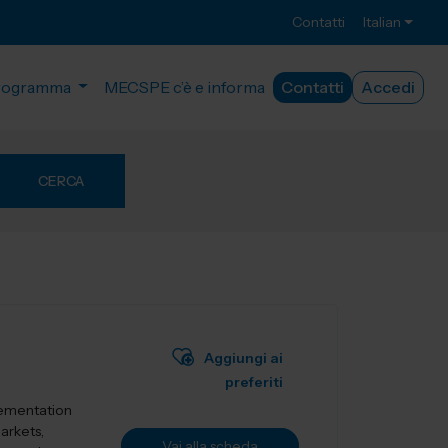
Contatti
Italian
rogramma
MECSPE c’è e informa
Contatti
Accedi
CERCA
Aggiungi ai
preferiti
lementation
markets,
Vai alla scheda