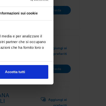
nuo di 7.5
r l’industria
Vai alla scheda
Informazioni sui cookie
l media e per analizzare il
nostri partner che si occupano
azioni che ha fornito loro o
Aggiungi ai
preferiti
Vai alla scheda
Accetta tutti
ANA
Aggiungi ai
LI
preferiti