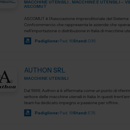
MACCHINE UTENSILI , MACCHINE E UTENSILI – V
ASCOMUT
ASCOMUT è l’Associazione imprenditoriale del Sistema
Confcommercio che rappresenta le aziende che oper
nell'importazione o distribuzione in Italia di macchine uten
utensileri...
Padiglione:
Pad. 16
Stand:
D35
AUTHON SRL
MACCHINE UTENSILI
Dal 1999, Authon si è affermata come un punto di riferi
settore delle macchine utensili in Italia. In questi trent'anni
team ha dedicato impegno e passione per offrire...
Padiglione:
Pad. 19
Stand:
E76