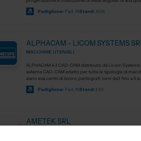
progettazione e costruzione di teste angolari di alta qua
Padiglione:
Pad. 16
Stand:
A06
ALPHACAM - LICOM SYSTEMS SR
MACCHINE UTENSILI
ALPHACAM è il CAD-CAM distribuito da Licom Systems . E' un
sistema CAD-CAM adatto per tutte le tipologie di macchi
siano essi centri di lavoro, pantografi, torni da3 fino a 5 a..
Padiglione:
Pad. 16
Stand:
E43
AMETEK SRL
MACCHINE UTENSILI CONTROLLO E QUALITA'