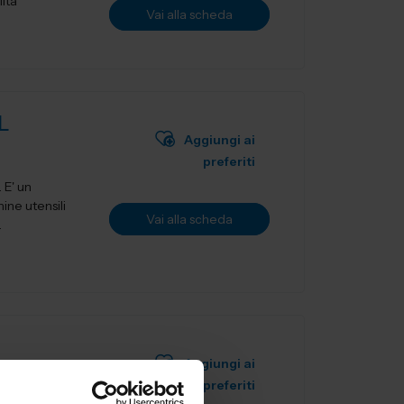
lità
Vai alla scheda
L
Aggiungi ai
preferiti
ne utensili
Vai alla scheda
.
Aggiungi ai
preferiti