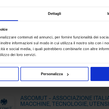
AMETEK è un gruppo industriale globale con fatturato an
miliardi di dollari, leader nelle tecnologie di precisione pe
manifatturiera. A MECSPE, nel Padiglione Macch...
Dettagli
Padiglione:
Pad. 19
Stand:
D49
ookie
nalizzare contenuti ed annunci, per fornire funzionalità dei socia
inoltre informazioni sul modo in cui utilizza il nostro sito con i 
AR FILTRAZIONI SRL
icità e social media, i quali potrebbero combinarle con altre inform
MACCHINE UTENSILI
lizzo dei loro servizi.
Padiglione:
Pad. 16
Stand:
D20
Personalizza
ASCOMUT - ASSOCIAZIONE ITALI
MACCHINE, TECNOLOGIE, UTENSI