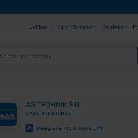
La Fiera
Saloni Tematici
Catalogo
P
AG TECHNIK SRL
MACCHINE UTENSILI
Padiglione:
Pad. 16
Stand:
D44