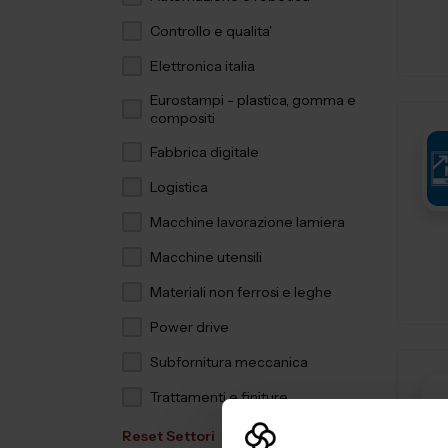
Controllo e qualita'
Elettronica italia
Eurostampi - plastica, gomma e
compositi
Fabbrica digitale
Logistica
Macchine lavorazione lamiera
Macchine utensili
Materiali non ferrosi e leghe
Power drive
Subfornitura meccanica
Trattamenti e finiture
Reset Settori