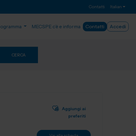
Contatti
Italian
rogramma
MECSPE c’è e informa
Contatti
Accedi
CERCA
Aggiungi ai
preferiti
Vai alla scheda