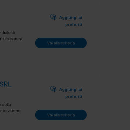
Aggiungi ai
preferiti
diale di
ra, fresatura
Vai alla scheda
SRL
Aggiungi ai
preferiti
 della
ante visione
Vai alla scheda