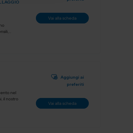
ILLAGGIO
Vai alla scheda
ano
sili,
Aggiungi ai
preferiti
mento nel
, il nostro
Vai alla scheda