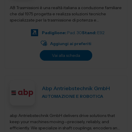
AB Trasmissioni è una realtà italiana a conduzione familiare
che dal 1975 progetta e realizza soluzioni tecniche
specializzate per la trasmissione di potenza e
l'automazione industr...
Padiglione:
Pad. 30
Stand:
E92
Aggiungi ai preferiti
Vai alla scheda
Abp Antriebstechnik GmbH
AUTOMAZIONE E ROBOTICA
abp Antriebstechnik GmbH delivers drive solutions that
keep your machines moving—precisely, reliably, and
efficiently. We specialize in shaft couplings, encoders and