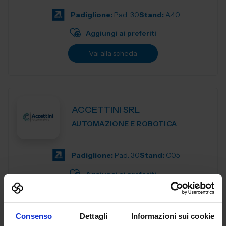
motion control components de...
Padiglione:
Pad. 30
Stand:
A40
Aggiungi ai preferiti
Vai alla scheda
ACCETTINI SRL
AUTOMAZIONE E ROBOTICA
Padiglione:
Pad. 30
Stand:
C05
Aggiungi ai preferiti
Vai alla scheda
Consenso
Dettagli
Informazioni sui cookie