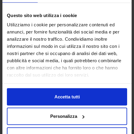
AG TECHNIK SRL
Questo sito web utilizza i cookie
MACCHINE UTENSILI
Utilizziamo i cookie per personalizzare contenuti ed
annunci, per fornire funzionalità dei social media e per
analizzare il nostro traffico. Condividiamo inoltre
Padiglione:
Pad. 16
Stand:
D44
informazioni sul modo in cui utilizza il nostro sito con i
Aggiungi ai preferiti
nostri partner che si occupano di analisi dei dati web,
pubblicità e social media, i quali potrebbero combinarle
Vai alla scheda
con altre informazioni che ha fornito loro o che hanno
raccolto dal suo utilizzo dei loro servizi.
AIDAM ASSOCIAZIONE
Accetta tutti
ITALIANA DI AUTOMAZIONE
MECCATRONICA
AUTOMAZIONE E ROBOTICA
Personalizza
L’Associazione Italiana di Automazione Meccatronica