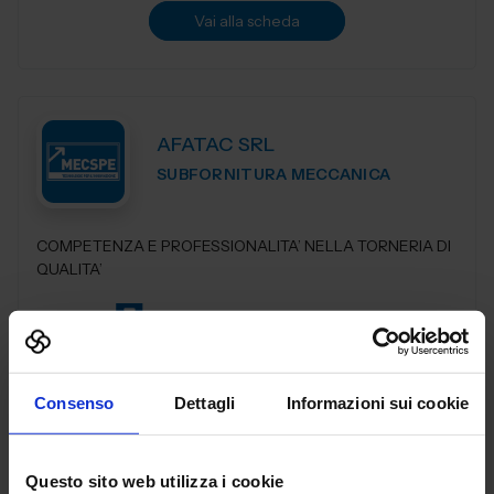
Vai alla scheda
AFATAC SRL
SUBFORNITURA MECCANICA
COMPETENZA E PROFESSIONALITA’ NELLA TORNERIA DI
QUALITA’
Padiglione:
Pad. 25
Stand:
B84
Aggiungi ai preferiti
Vai alla scheda
Consenso
Dettagli
Informazioni sui cookie
Questo sito web utilizza i cookie