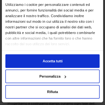
Utilizziamo i cookie per personalizzare contenuti ed
AG TECHNIK SRL
annunci, per fornire funzionalità dei social media e per
MACCHINE UTENSILI
analizzare il nostro traffico. Condividiamo inoltre
informazioni sul modo in cui utilizza il nostro sito con i
nostri partner che si occupano di analisi dei dati web,
Padiglione:
Pad. 16
Stand:
D44
pubblicità e social media, i quali potrebbero combinarle
Aggiungi ai preferiti
con altre informazioni che ha fornito loro o che hanno
raccolto dal suo utilizzo dei loro servizi.
Vai alla scheda
Accetta tutti
AGUZZOLI SRL
Personalizza
SUBFORNITURA MECCANICA
Rifiuta
Da oltre 40 anni, Aguzzoli srl è il partner tecnico per la
realizzazione di componenti in alluminio pressofuso.
Progettiamo e costruiamo stampi, curiamo ogni fase della