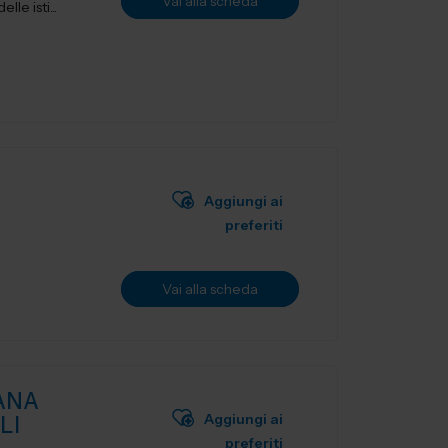
Vai alla scheda
le isti...
Aggiungi ai
preferiti
Vai alla scheda
ANA
Aggiungi ai
LI
preferiti