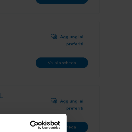
Aggiungi ai
preferiti
Vai alla scheda
L
Aggiungi ai
preferiti
ne utensili
Vai alla scheda
.