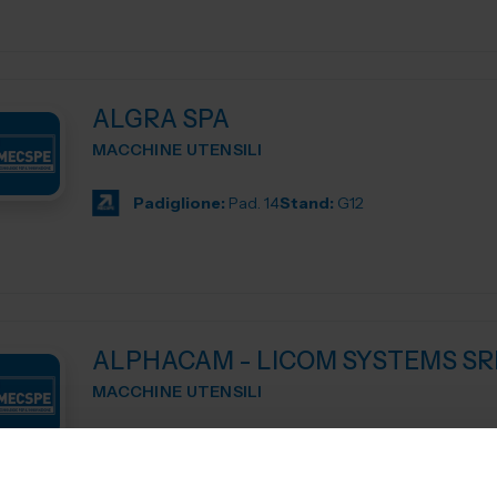
ALGRA SPA
MACCHINE UTENSILI
Padiglione:
Pad. 14
Stand:
G12
ALPHACAM - LICOM SYSTEMS SR
MACCHINE UTENSILI
ALPHACAM è il CAD-CAM distribuito da Licom Systems . E' un
sistema CAD-CAM adatto per tutte le tipologie di macchi
siano essi centri di lavoro, pantografi, torni da3 fino a 5 a..