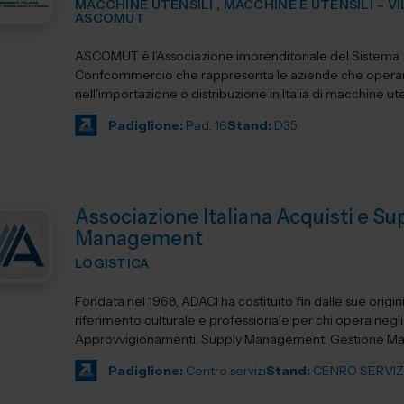
MACCHINE UTENSILI , MACCHINE E UTENSILI – V
ASCOMUT
ASCOMUT è l’Associazione imprenditoriale del Sistema
Confcommercio che rappresenta le aziende che oper
nell'importazione o distribuzione in Italia di macchine uten
utensileri...
Padiglione:
Pad. 16
Stand:
D35
Associazione Italiana Acquisti e Su
Management
LOGISTICA
Fondata nel 1968, ADACI ha costituito fin dalle sue origin
riferimento culturale e professionale per chi opera negli
Approvvigionamenti, Supply Management, Gestione Mate
Logistica e...
Padiglione:
Centro servizi
Stand:
CENRO SERVIZ