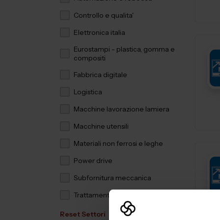
Controllo e qualita'
Elettronica italia
Eurostampi - plastica, gomma e
compositi
Fabbrica digitale
Logistica
Macchine lavorazione lamiera
Macchine utensili
Materiali non ferrosi e leghe
Power drive
Subfornitura meccanica
Trattamenti e finiture
Reset Settori