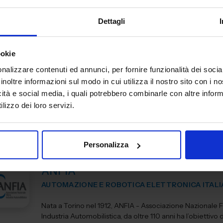
Padiglione:
Pad. 16
Stand:
E43
Dettagli
ookie
ANCA ITALIA SRL
nalizzare contenuti ed annunci, per fornire funzionalità dei socia
MACCHINE UTENSILI
inoltre informazioni sul modo in cui utilizza il nostro sito con i 
icità e social media, i quali potrebbero combinarle con altre inform
Padiglione:
Pad. 14
Stand:
E31
lizzo dei loro servizi.
Personalizza
ANFIA
AUTOMAZIONE E ROBOTICA ELETTRONICA ITALI
Nata a Torino nel 1912, ANFIA - Associazione Nazionale Fi
Industria Automobilistica, da oltre 110 anni ha l’obiettivo d