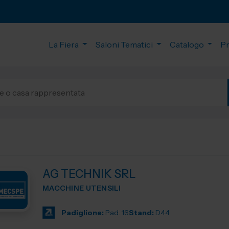
La Fiera
Saloni Tematici
Catalogo
P
AG TECHNIK SRL
MACCHINE UTENSILI
Padiglione:
Pad. 16
Stand:
D44