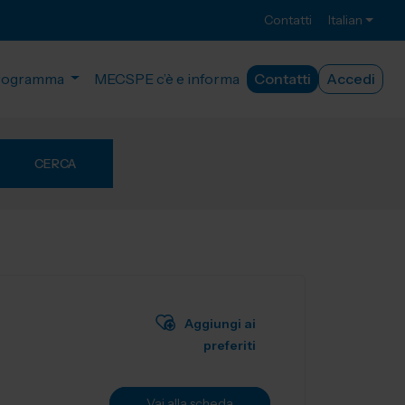
Contatti
Italian
rogramma
MECSPE c’è e informa
Contatti
Accedi
CERCA
Aggiungi ai
preferiti
Vai alla scheda