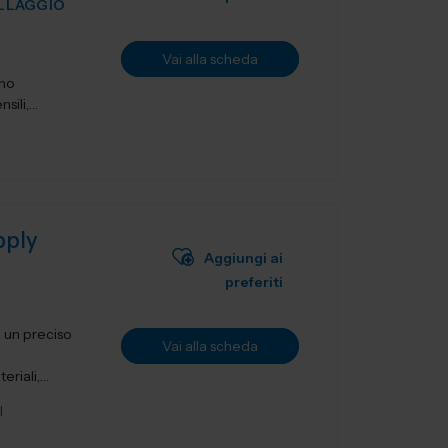
ILLAGGIO
Vai alla scheda
ano
sili,
pply
Aggiungi ai
preferiti
i un preciso
Vai alla scheda
riali,
I