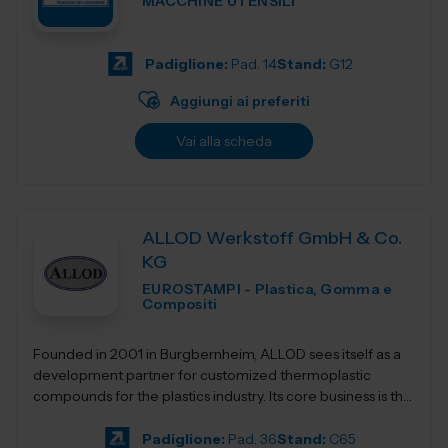
MACCHINE UTENSILI
Padiglione:
Pad. 14
Stand:
G12
Aggiungi ai preferiti
Vai alla scheda
ALLOD Werkstoff GmbH & Co.
KG
EUROSTAMPI - Plastica, Gomma e
Compositi
Founded in 2001 in Burgbernheim, ALLOD sees itself as a
development partner for customized thermoplastic
compounds for the plastics industry. Its core business is the
development, production, and dist...
Padiglione:
Pad. 36
Stand:
C65