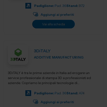
Padiglione:
Pad. 36
Stand:
B72
Aggiungi ai preferiti
Vai alla scheda
3DiTALY
ADDITIVE MANUFACTURING
3DiTALY è tra le prime aziende in Italia ad erogare un
service professionale di stampa 3D a professionisti ed
aziende. Copriamo le principali tecnologie di
fabbricazione additiva, la stampa 3D...
Padiglione:
Pad. 36
Stand:
A74
Aggiungi ai preferiti