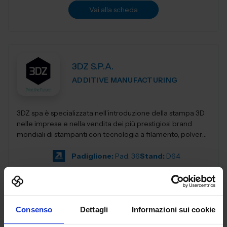
Vai alla scheda
3DZ S.P.A.
ADDITIVE MANUFACTURING
3DZ spa è specializzata nell’introduzione della stampa 3D
nelle imprese e nella vendita dei più prestigiosi brand
mondiali di stampanti con tecnologia a filamento, polvere,
resina,...
Padiglione:
Pad. 36
Stand:
D64
Aggiungi ai preferiti
Vai alla scheda
Consenso
Dettagli
Informazioni sui cookie