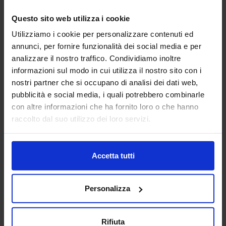
Questo sito web utilizza i cookie
AG TECHNIK SRL
Utilizziamo i cookie per personalizzare contenuti ed
MACCHINE UTENSILI
annunci, per fornire funzionalità dei social media e per
analizzare il nostro traffico. Condividiamo inoltre
Padiglione:
Pad. 16
Stand:
D44
informazioni sul modo in cui utilizza il nostro sito con i
nostri partner che si occupano di analisi dei dati web,
Aggiungi ai preferiti
pubblicità e social media, i quali potrebbero combinarle
con altre informazioni che ha fornito loro o che hanno
Vai alla scheda
raccolto dal suo utilizzo dei loro servizi.
Accetta tutti
ALBERTI UMBERTO SRL
MACCHINE UTENSILI
Personalizza
Da oltre 45 anni Alberti Umberto s.r.l. è leader mondiale
Rifiuta
nella progettazione e costruzione di teste angolari di alta