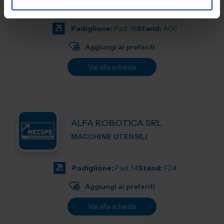
qualità
Padiglione:
Pad. 16
Stand:
A06
Aggiungi ai preferiti
Vai alla scheda
ALFA ROBOTICA SRL
MACCHINE UTENSILI
Padiglione:
Pad. 14
Stand:
F24
Aggiungi ai preferiti
Vai alla scheda