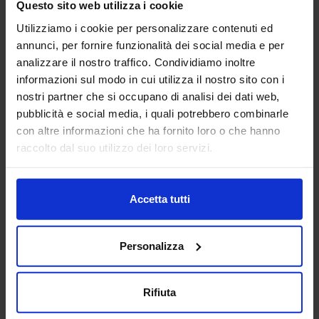
Questo sito web utilizza i cookie
Utilizziamo i cookie per personalizzare contenuti ed
AD Consulting S.p.A
annunci, per fornire funzionalità dei social media e per
SUBFORNITURA MECCANICA
analizzare il nostro traffico. Condividiamo inoltre
informazioni sul modo in cui utilizza il nostro sito con i
nostri partner che si occupano di analisi dei dati web,
Guidiamo le aziende nel processo di trasformazione
pubblicità e social media, i quali potrebbero combinarle
digitale, aprendo nuove possibilità e ridefinendo i confini
dell’innovazione. Mettiamo a tua disposizione oltre 20 anni
con altre informazioni che ha fornito loro o che hanno
di esperienza nel sett...
raccolto dal suo utilizzo dei loro servizi.
Padiglione:
Pad. 26
Stand:
B29
Aggiungi ai preferiti
Accetta tutti
Vai alla scheda
Personalizza
Rifiuta
ADIATEK SRL
SUBFORNITURA MECCANICA