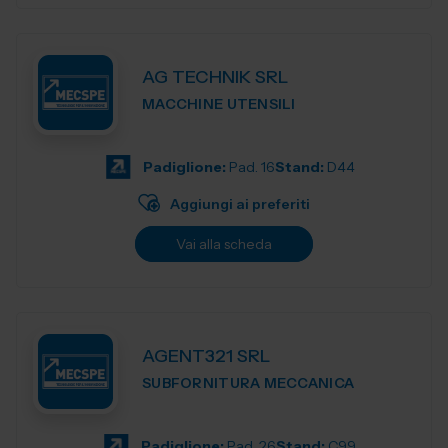
AG TECHNIK SRL
MACCHINE UTENSILI
Padiglione:
Pad. 16
Stand:
D44
Aggiungi ai preferiti
Vai alla scheda
AGENT321 SRL
SUBFORNITURA MECCANICA
Padiglione:
Pad. 26
Stand:
C99