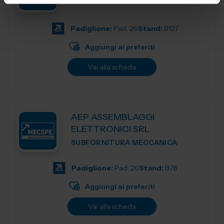
Padiglione:
Pad. 26
Stand:
B127
Aggiungi ai preferiti
Vai alla scheda
AEP ASSEMBLAGGI
ELETTRONICI SRL
SUBFORNITURA MECCANICA
Padiglione:
Pad. 26
Stand:
B78
Aggiungi ai preferiti
Vai alla scheda