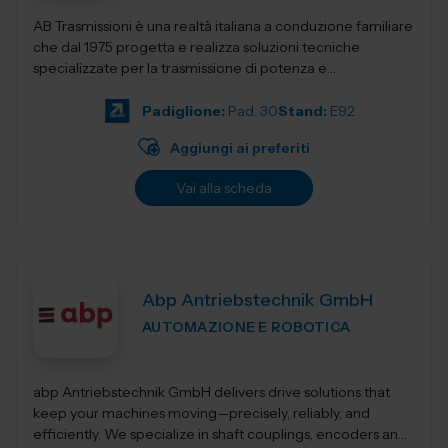
AB Trasmissioni è una realtà italiana a conduzione familiare
che dal 1975 progetta e realizza soluzioni tecniche
specializzate per la trasmissione di potenza e
l'automazione industr...
Padiglione:
Pad. 30
Stand:
E92
Aggiungi ai preferiti
Vai alla scheda
Abp Antriebstechnik GmbH
AUTOMAZIONE E ROBOTICA
abp Antriebstechnik GmbH delivers drive solutions that
keep your machines moving—precisely, reliably, and
efficiently. We specialize in shaft couplings, encoders and