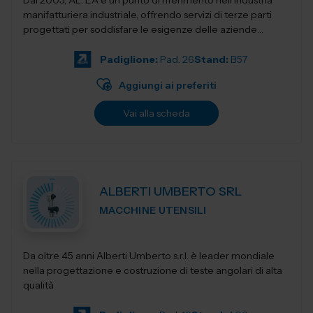
Dal 2005, AL. EA è un punto di riferimento nell'industria
manifatturiera industriale, offrendo servizi di terze parti
progettati per soddisfare le esigenze delle aziende
moderne. Con una f...
Padiglione:
Pad. 26
Stand:
B57
Aggiungi ai preferiti
Vai alla scheda
ALBERTI UMBERTO SRL
MACCHINE UTENSILI
Da oltre 45 anni Alberti Umberto s.r.l. è leader mondiale
nella progettazione e costruzione di teste angolari di alta
qualità