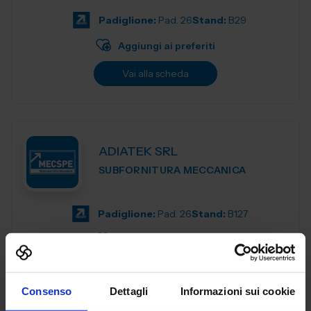
di esperienza nel sett...
Padiglione:
Pad. 26
Stand:
B29
Aggiungi ai preferiti
Vai alla scheda
ADIATEK SRL
SUBFORNITURA MECCANICA
Padiglione:
Pad. 26
Stand:
B127
Aggiungi ai preferiti
Vai alla scheda
Consenso
Dettagli
Informazioni sui cookie