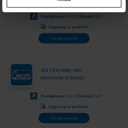
specializzata in durometri, macchine per prove sui
materiali, apparecchi per la preparazion...
Padiglione:
Pad. 29
Stand:
B35
Aggiungi ai preferiti
Vai alla scheda
AG TECHNIK SRL
MACCHINE UTENSILI
Padiglione:
Pad. 16
Stand:
D44
Aggiungi ai preferiti
Vai alla scheda