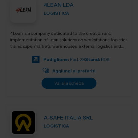
4LEAN LDA
LOGISTICA
4Lean is a company dedicated to the creation and
implementation of Lean solutions on workstations, logistics
trains, supermarkets, warehouses, external logistics and
Lean management. Its product ca...
Padiglione:
Pad. 29
Stand:
B08
Aggiungi ai preferiti
Vai alla scheda
A-SAFE ITALIA SRL
LOGISTICA