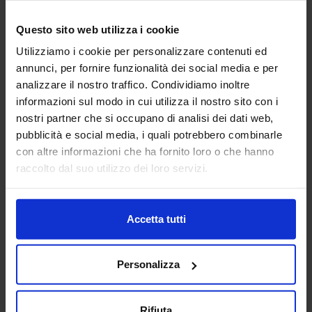
AEP ASSEMBLAGGI
Questo sito web utilizza i cookie
ELETTRONICI SRL
Utilizziamo i cookie per personalizzare contenuti ed
SUBFORNITURA MECCANICA
annunci, per fornire funzionalità dei social media e per
analizzare il nostro traffico. Condividiamo inoltre
Padiglione:
Pad. 26
Stand:
B78
informazioni sul modo in cui utilizza il nostro sito con i
nostri partner che si occupano di analisi dei dati web,
Aggiungi ai preferiti
pubblicità e social media, i quali potrebbero combinarle
Vai alla scheda
con altre informazioni che ha fornito loro o che hanno
raccolto dal suo utilizzo dei loro servizi.
Accetta tutti
AFFRI TESTING INSTRUMENTS
CONTROLLO E QUALITA'
Personalizza
AFFRI TESTING INSTRUMENTS Srl è leader globale nella
produzione di strumenti per prove sui materiali,
Rifiuta