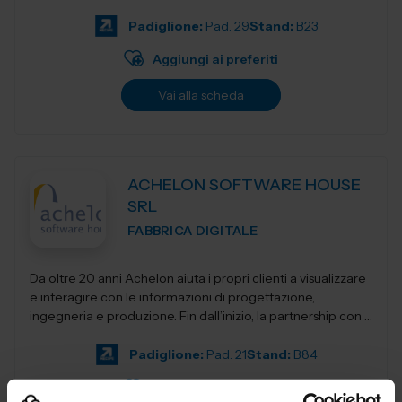
elevatori, transpa...
Padiglione:
Pad. 29
Stand:
B23
Aggiungi ai preferiti
Vai alla scheda
ACHELON SOFTWARE HOUSE
SRL
FABBRICA DIGITALE
Da oltre 20 anni Achelon aiuta i propri clienti a visualizzare
e interagire con le informazioni di progettazione,
ingegneria e produzione. Fin dall’inizio, la partnership con i
nostri clienti e...
Padiglione:
Pad. 21
Stand:
B84
Aggiungi ai preferiti