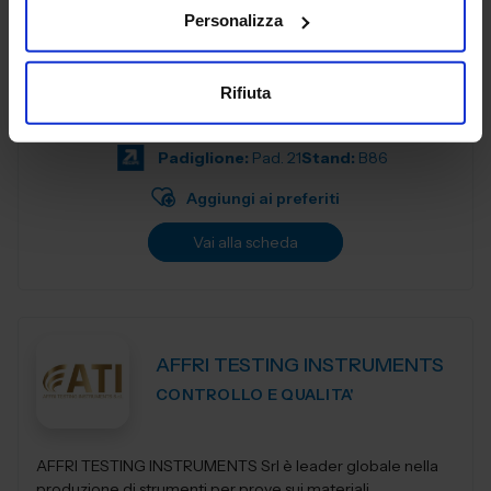
FABBRICA DIGITALE
Personalizza
Siamo un Managed Security Service Provider (MSSP),
specializzato nella progettazione, gestione e
Rifiuta
manutenzione di infrastrutture informatiche industriali, con
un’offerta integrata di servizi avan...
Padiglione:
Pad. 21
Stand:
B86
Aggiungi ai preferiti
Vai alla scheda
AFFRI TESTING INSTRUMENTS
CONTROLLO E QUALITA'
AFFRI TESTING INSTRUMENTS Srl è leader globale nella
produzione di strumenti per prove sui materiali,