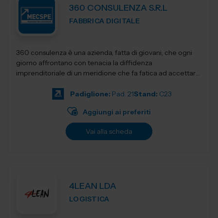
360 CONSULENZA S.R.L
FABBRICA DIGITALE
360 consulenza è una azienda, fatta di giovani, che ogni
giorno affrontano con tenacia la diffidenza
imprenditoriale di un meridione che fa fatica ad accettare
innovativi sistemi di gestione e...
Padiglione:
Pad. 21
Stand:
C23
Aggiungi ai preferiti
Vai alla scheda
4LEAN LDA
LOGISTICA