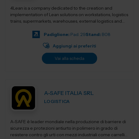
4Lean is a company dedicated to the creation and
implementation of Lean solutions on workstations, logistics
trains, supermarkets, warehouses, external logistics and
Lean management. Its product ca...
Padiglione:
Pad. 29
Stand:
B08
Aggiungi ai preferiti
Vai alla scheda
A-SAFE ITALIA SRL
LOGISTICA
A-SAFE è leader mondiale nella produzione di barriere di
sicurezza e protezioni antiurto in polimero in grado di
resistere contro gli urti con mezzi industriali come carrelli