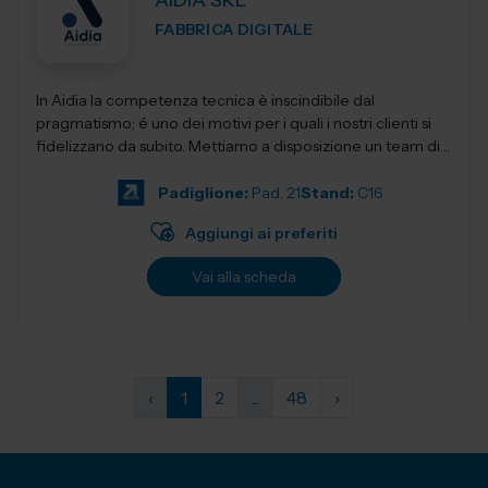
AIDIA SRL
FABBRICA DIGITALE
In Aidia la competenza tecnica è inscindibile dal
pragmatismo; é uno dei motivi per i quali i nostri clienti si
fidelizzano da subito. Mettiamo a disposizione un team di
ingegneri specia...
Padiglione:
Pad. 21
Stand:
C16
Aggiungi ai preferiti
Vai alla scheda
‹
1
2
...
48
›