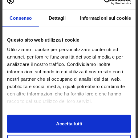
Vai alla scheda
Consenso
Dettagli
Informazioni sui cookie
Adacta S.p.A. - Società tra
Questo sito web utilizza i cookie
Professionisti
Utilizziamo i cookie per personalizzare contenuti ed
FABBRICA DIGITALE
annunci, per fornire funzionalità dei social media e per
analizzare il nostro traffico. Condividiamo inoltre
Padiglione:
Pad. 21
Stand:
B68
informazioni sul modo in cui utilizza il nostro sito con i
nostri partner che si occupano di analisi dei dati web,
Aggiungi ai preferiti
pubblicità e social media, i quali potrebbero combinarle
Vai alla scheda
con altre informazioni che ha fornito loro o che hanno
raccolto dal suo utilizzo dei loro servizi.
AESSE SOLUZIONI
Accetta tutti
INFORMATICHE