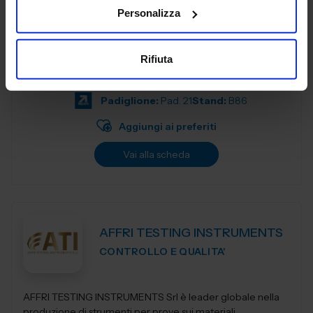
FABBRICA DIGITALE
Personalizza
Siamo un Managed Security Service Provider (MSSP),
specializzato nella progettazione, gestione e
Rifiuta
manutenzione di infrastrutture informatiche industriali, con
un’offerta integrata di servizi avan...
Padiglione:
Pad. 21
Stand:
B86
Aggiungi ai preferiti
Vai alla scheda
AFFRI TESTING INSTRUMENTS
CONTROLLO E QUALITA'
AFFRI TESTING INSTRUMENTS Srl è leader globale nella
produzione di strumenti per prove sui materiali,