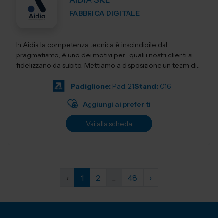
AIDIA SRL
FABBRICA DIGITALE
In Aidia la competenza tecnica è inscindibile dal
pragmatismo; é uno dei motivi per i quali i nostri clienti si
fidelizzano da subito. Mettiamo a disposizione un team di
ingegneri specia...
Padiglione:
Pad. 21
Stand:
C16
Aggiungi ai preferiti
Vai alla scheda
‹
1
2
...
48
›