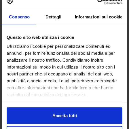
Vai alla scheda
Consenso
Dettagli
Informazioni sui cookie
Adacta S.p.A. - Società tra
Questo sito web utilizza i cookie
Professionisti
Utilizziamo i cookie per personalizzare contenuti ed
FABBRICA DIGITALE
annunci, per fornire funzionalità dei social media e per
analizzare il nostro traffico. Condividiamo inoltre
Padiglione:
Pad. 21
Stand:
B68
informazioni sul modo in cui utilizza il nostro sito con i
nostri partner che si occupano di analisi dei dati web,
Aggiungi ai preferiti
pubblicità e social media, i quali potrebbero combinarle
Vai alla scheda
con altre informazioni che ha fornito loro o che hanno
raccolto dal suo utilizzo dei loro servizi.
AESSE SOLUZIONI
Accetta tutti
INFORMATICHE