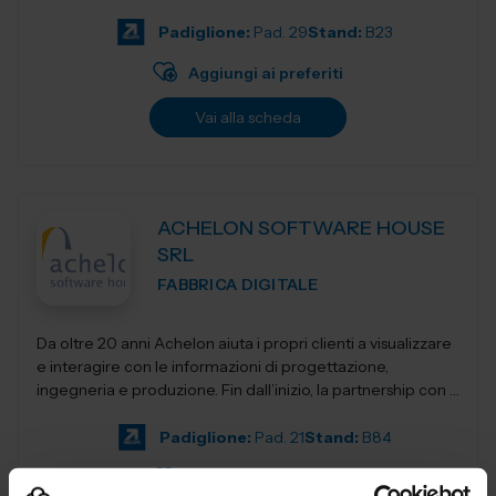
elevatori, transpa...
Padiglione:
Pad. 29
Stand:
B23
Aggiungi ai preferiti
Vai alla scheda
ACHELON SOFTWARE HOUSE
SRL
FABBRICA DIGITALE
Da oltre 20 anni Achelon aiuta i propri clienti a visualizzare
e interagire con le informazioni di progettazione,
ingegneria e produzione. Fin dall’inizio, la partnership con i
nostri clienti e...
Padiglione:
Pad. 21
Stand:
B84
Aggiungi ai preferiti