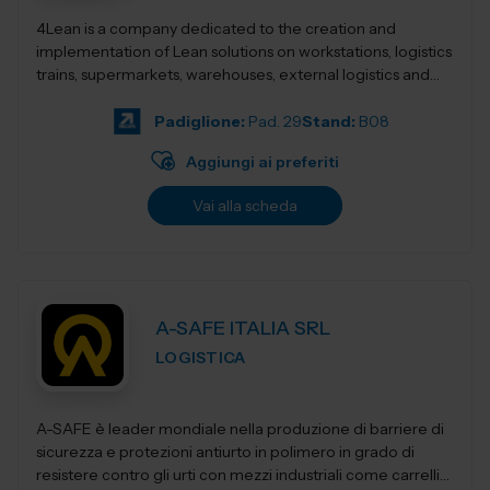
4Lean is a company dedicated to the creation and
implementation of Lean solutions on workstations, logistics
trains, supermarkets, warehouses, external logistics and
Lean management. Its product ca...
Padiglione:
Pad. 29
Stand:
B08
Aggiungi ai preferiti
Vai alla scheda
A-SAFE ITALIA SRL
LOGISTICA
A-SAFE è leader mondiale nella produzione di barriere di
sicurezza e protezioni antiurto in polimero in grado di
resistere contro gli urti con mezzi industriali come carrelli