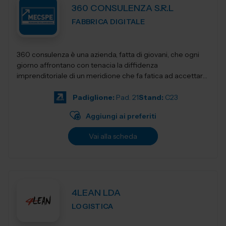
360 CONSULENZA S.R.L
FABBRICA DIGITALE
360 consulenza è una azienda, fatta di giovani, che ogni
giorno affrontano con tenacia la diffidenza
imprenditoriale di un meridione che fa fatica ad accettare
innovativi sistemi di gestione e...
Padiglione:
Pad. 21
Stand:
C23
Aggiungi ai preferiti
Vai alla scheda
4LEAN LDA
LOGISTICA