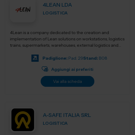
4LEAN LDA
LOGISTICA
4Lean is a company dedicated to the creation and
implementation of Lean solutions on workstations, logistics
trains, supermarkets, warehouses, external logistics and
Lean management. Its product ca...
Padiglione:
Pad. 29
Stand:
B08
Aggiungi ai preferiti
Vai alla scheda
A-SAFE ITALIA SRL
LOGISTICA