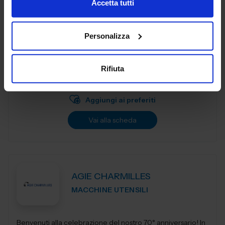
Accetta tutti
AG TECHNIK SRL
Personalizza
MACCHINE UTENSILI
Rifiuta
Padiglione:
Pad. 16
Stand:
D44
Aggiungi ai preferiti
Vai alla scheda
AGIE CHARMILLES
MACCHINE UTENSILI
Benvenuti alla celebrazione del nostro 70° anniversario! In