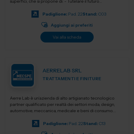
superfici, che si propone di: - Tutelare il futuro
dell'Industria i...
Padiglione:
Pad. 22
Stand:
C03
Aggiungi ai preferiti
Vai alla scheda
AERRELAB SRL
TRATTAMENTI E FINITURE
Aerre Lab è un’azienda di alto artigianato tecnologico
partner qualificato per realtà dei settori moda, design,
automotive, meccanica, medicale e beni di consumo.
Unendo tradizione...
Padiglione:
Pad. 22
Stand:
C13