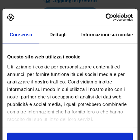
Aggiungi ai preferiti
Vai alla scheda
Consenso
Dettagli
Informazioni sui cookie
AFFRI TESTING INSTRUMENTS
CONTROLLO E QUALITA'
Questo sito web utilizza i cookie
Utilizziamo i cookie per personalizzare contenuti ed
annunci, per fornire funzionalità dei social media e per
AFFRI TESTING INSTRUMENTS Srl è leader globale nella
analizzare il nostro traffico. Condividiamo inoltre
produzione di strumenti per prove sui materiali,
informazioni sul modo in cui utilizza il nostro sito con i
specializzata in durometri, macchine per prove sui
materiali, apparecchi per la preparazion...
nostri partner che si occupano di analisi dei dati web,
Padiglione:
Pad. 29
Stand:
B35
pubblicità e social media, i quali potrebbero combinarle
con altre informazioni che ha fornito loro o che hanno
Aggiungi ai preferiti
raccolto dal suo utilizzo dei loro servizi.
Vai alla scheda