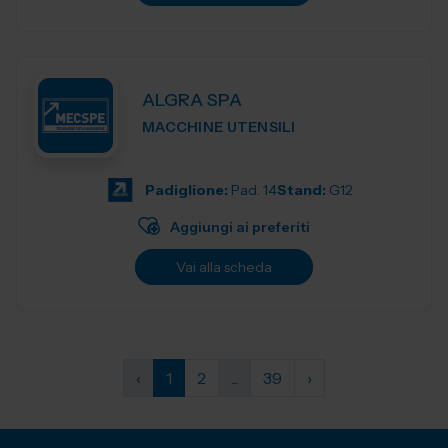
ALGRA SPA
MACCHINE UTENSILI
Padiglione:
Pad. 14
Stand:
G12
Aggiungi ai preferiti
Vai alla scheda
‹
1
2
...
39
›