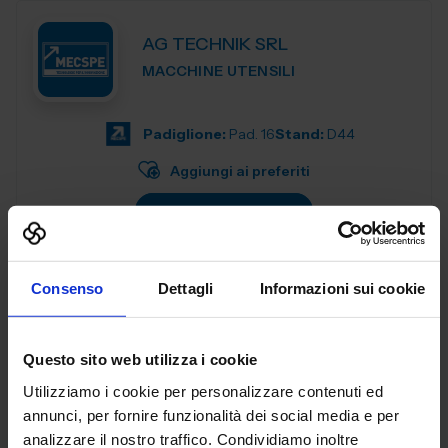
AG TECHNIK SRL
MACCHINE UTENSILI
Padiglione:
Pad. 16
Stand:
D44
Aggiungi ai preferiti
Vai alla scheda
Consenso
Dettagli
Informazioni sui cookie
AGENT321 SRL
SUBFORNITURA MECCANICA
Questo sito web utilizza i cookie
Utilizziamo i cookie per personalizzare contenuti ed
Padiglione:
Pad. 26
Stand:
C99
annunci, per fornire funzionalità dei social media e per
analizzare il nostro traffico. Condividiamo inoltre