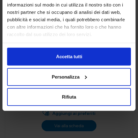
Aggiungi ai preferiti
informazioni sul modo in cui utilizza il nostro sito con i
nostri partner che si occupano di analisi dei dati web,
Vai alla scheda
pubblicità e social media, i quali potrebbero combinarle
con altre informazioni che ha fornito loro o che hanno
raccolto dal suo utilizzo dei loro servizi.
AL.EA. SRL
SUBFORNITURA MECCANICA
Accetta tutti
Dal 2005, AL. EA è un punto di riferimento nell'industria
Personalizza
manifatturiera industriale, offrendo servizi di terze parti
progettati per soddisfare le esigenze delle aziende
moderne. Con una f...
Rifiuta
Padiglione:
Pad. 26
Stand:
B57
Aggiungi ai preferiti
Vai alla scheda