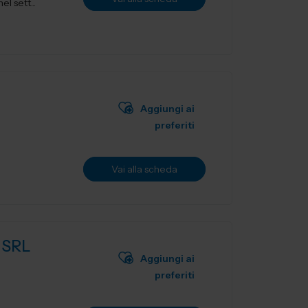
l sett...
Aggiungi ai
preferiti
Vai alla scheda
 SRL
Aggiungi ai
preferiti