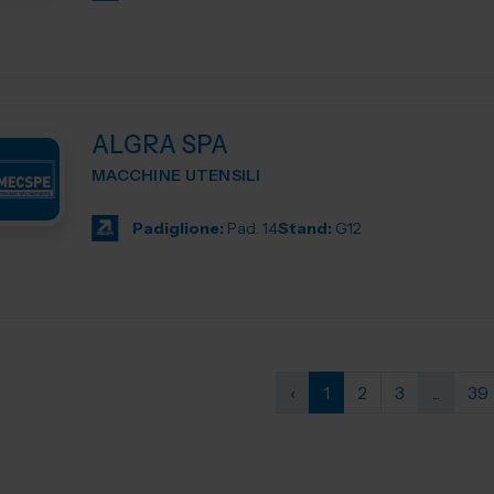
ALGRA SPA
MACCHINE UTENSILI
Padiglione:
Pad. 14
Stand:
G12
‹
1
2
3
...
39