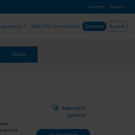
Contatti
Italian
rogramma
MECSPE c’è e informa
Contatti
Accedi
CERCA
Aggiungi ai
preferiti
tale,
novazione.
Vai alla scheda