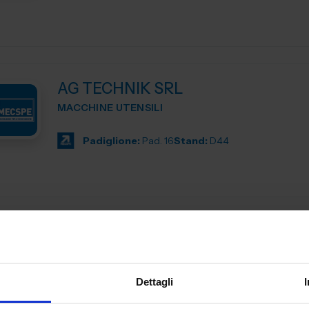
AG TECHNIK SRL
MACCHINE UTENSILI
Padiglione:
Pad. 16
Stand:
D44
AGENT321 SRL
SUBFORNITURA MECCANICA
Dettagli
Padiglione:
Pad. 26
Stand:
C99