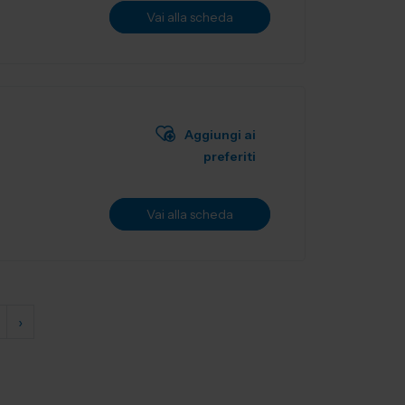
Vai alla scheda
Aggiungi ai
preferiti
Vai alla scheda
›