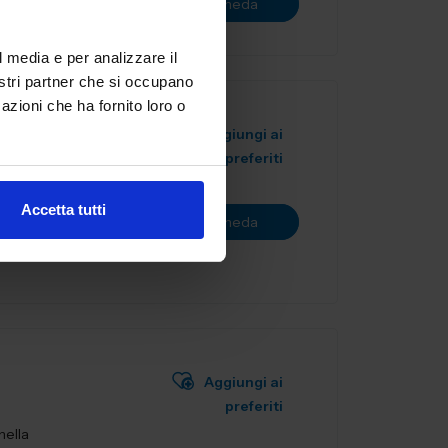
Vai alla scheda
l media e per analizzare il
nostri partner che si occupano
azioni che ha fornito loro o
Aggiungi ai
preferiti
 progettati
Accetta tutti
Vai alla scheda
a f...
Aggiungi ai
preferiti
nella