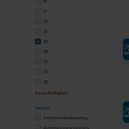
19
21
22
25
26
28
29
30
36
Reset Padiglioni
Settori
Additive manufacturing
Automazione e robotica