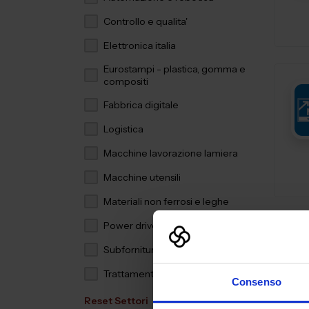
Controllo e qualita'
Elettronica italia
Eurostampi - plastica, gomma e
compositi
Fabbrica digitale
Logistica
Macchine lavorazione lamiera
Macchine utensili
Materiali non ferrosi e leghe
Power drive
Subfornitura meccanica
Trattamenti e finiture
Consenso
Reset Settori