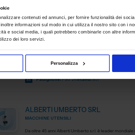
ookie
nalizzare contenuti ed annunci, per fornire funzionalità dei socia
inoltre informazioni sul modo in cui utilizza il nostro sito con i 
icità e social media, i quali potrebbero combinarle con altre inform
AL.EA. SRL
lizzo dei loro servizi.
SUBFORNITURA MECCANICA
Dal 2005, AL. EA è un punto di riferimento nell'industria
manifatturiera industriale, offrendo servizi di terze parti
Personalizza
per soddisfare le esigenze delle aziende moderne. Con un
Padiglione:
Pad. 26
Stand:
B57
ALBERTI UMBERTO SRL
MACCHINE UTENSILI
Da oltre 45 anni Alberti Umberto s.r.l. è leader mondiale 