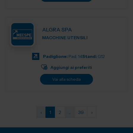
ALGRA SPA
MACCHINE UTENSILI
Padiglione:
Pad. 14
Stand:
G12
Aggiungi ai preferiti
Vai alla scheda
‹
1
2
...
39
›