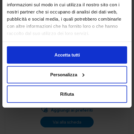
Aggiungi ai preferiti
informazioni sul modo in cui utilizza il nostro sito con i
nostri partner che si occupano di analisi dei dati web,
Vai alla scheda
pubblicità e social media, i quali potrebbero combinarle
con altre informazioni che ha fornito loro o che hanno
raccolto dal suo utilizzo dei loro servizi.
AL.EA. SRL
SUBFORNITURA MECCANICA
Accetta tutti
Dal 2005, AL. EA è un punto di riferimento nell'industria
Personalizza
manifatturiera industriale, offrendo servizi di terze parti
progettati per soddisfare le esigenze delle aziende
moderne. Con una f...
Rifiuta
Padiglione:
Pad. 26
Stand:
B57
Aggiungi ai preferiti
Vai alla scheda