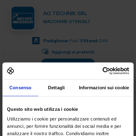
AG TECHNIK SRL
MACCHINE UTENSILI
Padiglione:
Pad. 16
Stand:
D44
Aggiungi ai preferiti
Vai alla scheda
Consenso
Dettagli
Informazioni sui cookie
AGENT321 SRL
SUBFORNITURA MECCANICA
Questo sito web utilizza i cookie
Utilizziamo i cookie per personalizzare contenuti ed
Padiglione:
Pad. 26
Stand:
C99
annunci, per fornire funzionalità dei social media e per
analizzare il nostro traffico. Condividiamo inoltre