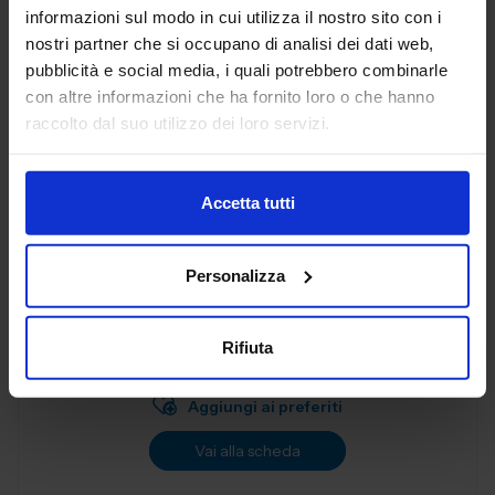
Aggiungi ai preferiti
informazioni sul modo in cui utilizza il nostro sito con i
nostri partner che si occupano di analisi dei dati web,
Vai alla scheda
pubblicità e social media, i quali potrebbero combinarle
con altre informazioni che ha fornito loro o che hanno
raccolto dal suo utilizzo dei loro servizi.
AL.EA. SRL
SUBFORNITURA MECCANICA
Accetta tutti
Dal 2005, AL. EA è un punto di riferimento nell'industria
Personalizza
manifatturiera industriale, offrendo servizi di terze parti
progettati per soddisfare le esigenze delle aziende
moderne. Con una f...
Rifiuta
Padiglione:
Pad. 26
Stand:
B57
Aggiungi ai preferiti
Vai alla scheda