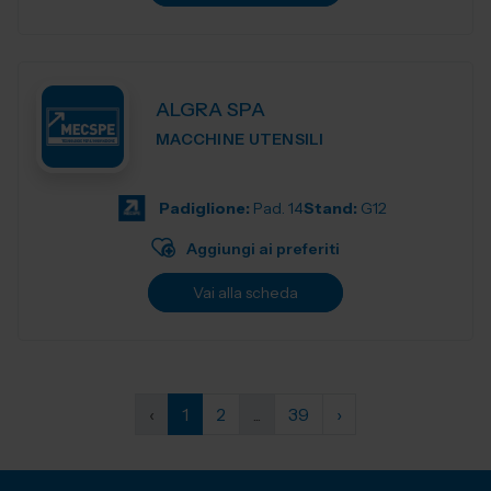
ALGRA SPA
MACCHINE UTENSILI
Padiglione:
Pad. 14
Stand:
G12
Aggiungi ai preferiti
Vai alla scheda
‹
1
2
...
39
›