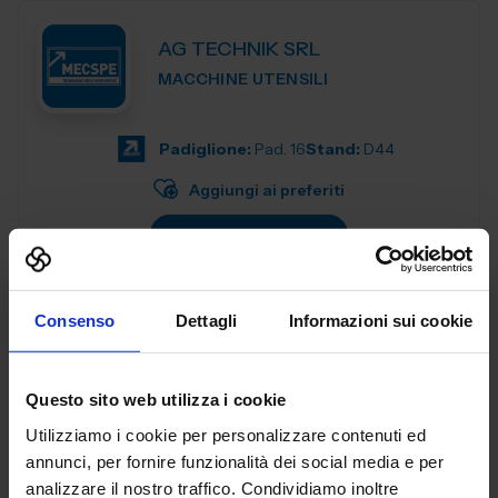
AG TECHNIK SRL
MACCHINE UTENSILI
Padiglione:
Pad. 16
Stand:
D44
Aggiungi ai preferiti
Vai alla scheda
Consenso
Dettagli
Informazioni sui cookie
AGENT321 SRL
SUBFORNITURA MECCANICA
Questo sito web utilizza i cookie
Utilizziamo i cookie per personalizzare contenuti ed
Padiglione:
Pad. 26
Stand:
C99
annunci, per fornire funzionalità dei social media e per
analizzare il nostro traffico. Condividiamo inoltre