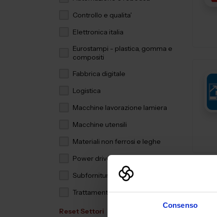
Controllo e qualita'
Elettronica italia
Eurostampi - plastica, gomma e
compositi
Fabbrica digitale
Logistica
Macchine lavorazione lamiera
Macchine utensili
Materiali non ferrosi e leghe
Power drive
Subfornitura meccanica
Trattamenti e finiture
Consenso
Reset Settori