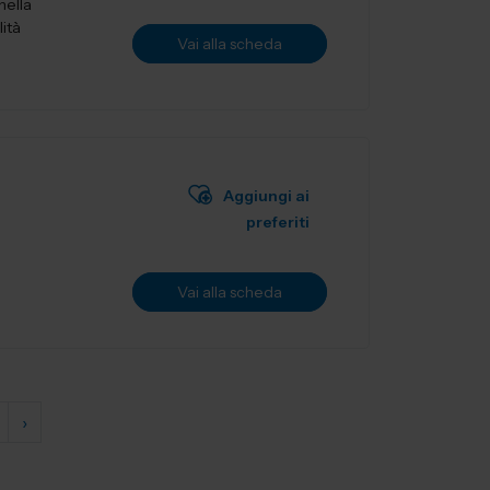
nella
lità
Vai alla scheda
Aggiungi ai
preferiti
Vai alla scheda
›