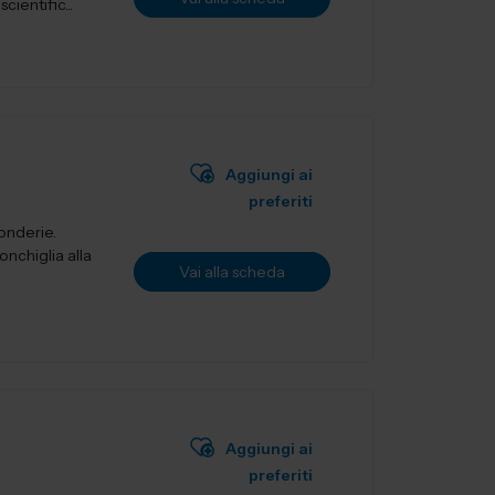
ientific...
Aggiungi ai
preferiti
fonderie.
onchiglia alla
Vai alla scheda
Aggiungi ai
preferiti