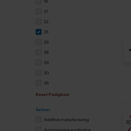
19
21
22
25
26
28
29
30
36
Reset Padiglioni
Settori
Additive manufacturing
Automazione e robotica