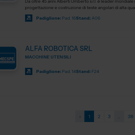
Da oltre 45 anni Alberti Umberto s.r.l. è leader mondiale 
progettazione e costruzione di teste angolari di alta qua
Padiglione:
Pad. 16
Stand:
A06
ALFA ROBOTICA SRL
MACCHINE UTENSILI
Padiglione:
Pad. 14
Stand:
F24
‹
1
2
3
...
38