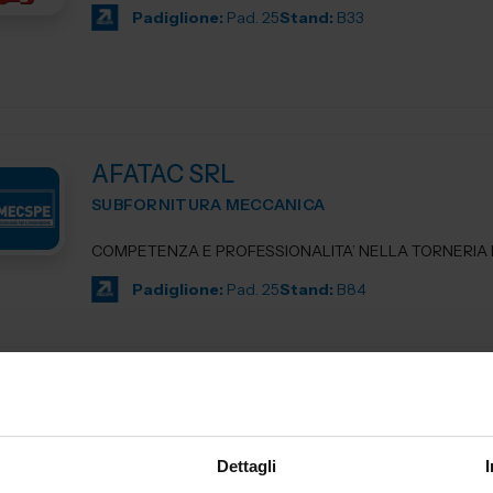
Padiglione:
Pad. 25
Stand:
B33
AFATAC SRL
SUBFORNITURA MECCANICA
COMPETENZA E PROFESSIONALITA’ NELLA TORNERIA D
Padiglione:
Pad. 25
Stand:
B84
AG TECHNIK SRL
MACCHINE UTENSILI
Dettagli