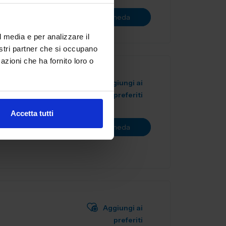
Vai alla scheda
l media e per analizzare il
nostri partner che si occupano
azioni che ha fornito loro o
Aggiungi ai
preferiti
ealizzazione
Accetta tutti
ostruiamo
Vai alla scheda
ia...
Aggiungi ai
preferiti