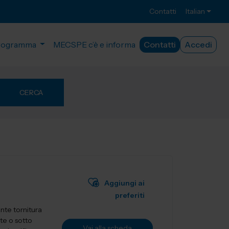
Contatti
Italian
rogramma
MECSPE c’è e informa
Contatti
Accedi
CERCA
Aggiungi ai
preferiti
nte tornitura
te o sotto
Vai alla scheda