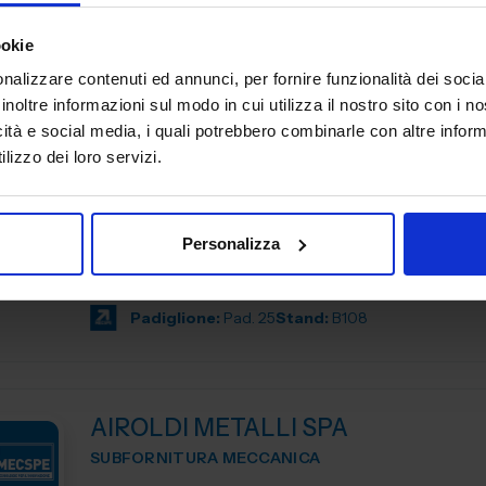
Padiglione:
Pad. 16
Stand:
D44
ookie
nalizzare contenuti ed annunci, per fornire funzionalità dei socia
inoltre informazioni sul modo in cui utilizza il nostro sito con i 
icità e social media, i quali potrebbero combinarle con altre inform
AGUZZOLI SRL
lizzo dei loro servizi.
SUBFORNITURA MECCANICA
Da oltre 40 anni, Aguzzoli srl è il partner tecnico per la r
Personalizza
di componenti in alluminio pressofuso. Progettiamo e c
stampi, curiamo ogni fase della produzione e accompagn
Padiglione:
Pad. 25
Stand:
B108
AIROLDI METALLI SPA
SUBFORNITURA MECCANICA