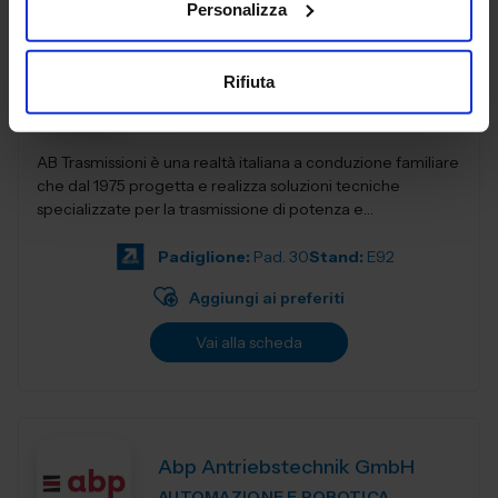
Personalizza
AB TRASMISSIONI SRL
Rifiuta
POWER DRIVE
AB Trasmissioni è una realtà italiana a conduzione familiare
che dal 1975 progetta e realizza soluzioni tecniche
specializzate per la trasmissione di potenza e
l'automazione industr...
Padiglione:
Pad. 30
Stand:
E92
Aggiungi ai preferiti
Vai alla scheda
Abp Antriebstechnik GmbH
AUTOMAZIONE E ROBOTICA