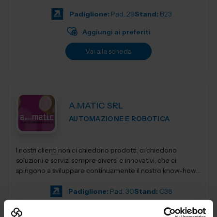
elevatori, transpa...
Padiglione:
Pad. 29
Stand:
B23
Aggiungi ai preferiti
Vai alla scheda
A.MATIC SRL
AUTOMAZIONE E ROBOTICA
I nostri clienti non ci chiedono prodotti, ci chiedono
soluzioni e servizi sempre diversi e innovativi, che ci
spingono a sviluppare continuamente il nostro know-how,
per restituirgli quelle soluzioni...
Padiglione:
Pad. 30
Stand:
C38
Aggiungi ai preferiti