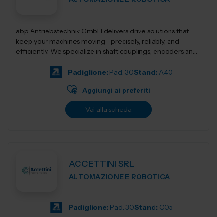
abp Antriebstechnik GmbH delivers drive solutions that
keep your machines moving—precisely, reliably, and
efficiently. We specialize in shaft couplings, encoders and
motion control components de...
Padiglione:
Pad. 30
Stand:
A40
Aggiungi ai preferiti
Vai alla scheda
ACCETTINI SRL
AUTOMAZIONE E ROBOTICA
Padiglione:
Pad. 30
Stand:
C05