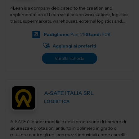
4Lean is a company dedicated to the creation and
implementation of Lean solutions on workstations, logistics
trains, supermarkets, warehouses, external logistics and
Lean management. Its product ca...
Padiglione:
Pad. 29
Stand:
B08
Aggiungi ai preferiti
Vai alla scheda
A-SAFE ITALIA SRL
LOGISTICA
A-SAFE è leader mondiale nella produzione di barriere di
sicurezza e protezioni antiurto in polimero in grado di
resistere contro gli urti con mezzi industriali come carrelli