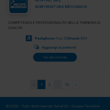
AFATAC SRL
SUBFORNITURA MECCANICA
COMPETENZA E PROFESSIONALITA’ NELLA TORNERIA DI
QUALITA’
Padiglione:
Pad. 25
Stand:
B84
Aggiungi ai preferiti
Vai alla scheda
‹
1
2
...
75
›
© 2026 - Tutti i diritti riservati. Senaf Srl - Gruppo Tecniche