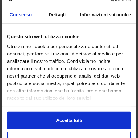
Vai alla scheda
Consenso
Dettagli
Informazioni sui cookie
Questo sito web utilizza i cookie
AB FONDERIE ITALIA
Utilizziamo i cookie per personalizzare contenuti ed
SUBFORNITURA MECCANICA
annunci, per fornire funzionalità dei social media e per
analizzare il nostro traffico. Condividiamo inoltre
informazioni sul modo in cui utilizza il nostro sito con i
AB Fonderie Italia è il più qualificato network italiano di
nostri partner che si occupano di analisi dei dati web,
fonderie. Utilizziamo tutte le tecnologie fusorie, dalla
fonderia in conchiglia alla pressofusione, dalla fonderia in
pubblicità e social media, i quali potrebbero combinarle
terra e...
con altre informazioni che ha fornito loro o che hanno
Padiglione:
Pad. 25
Stand:
A120
raccolto dal suo utilizzo dei loro servizi.
Aggiungi ai preferiti
Vai alla scheda
Accetta tutti