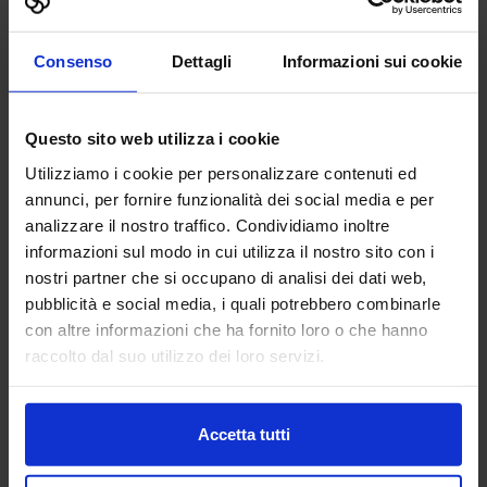
Aggiungi ai preferiti
Vai alla scheda
Consenso
Dettagli
Informazioni sui cookie
Questo sito web utilizza i cookie
AB FONDERIE ITALIA
Utilizziamo i cookie per personalizzare contenuti ed
SUBFORNITURA MECCANICA
annunci, per fornire funzionalità dei social media e per
analizzare il nostro traffico. Condividiamo inoltre
informazioni sul modo in cui utilizza il nostro sito con i
AB Fonderie Italia è il più qualificato network italiano di
nostri partner che si occupano di analisi dei dati web,
fonderie. Utilizziamo tutte le tecnologie fusorie, dalla
pubblicità e social media, i quali potrebbero combinarle
fonderia in conchiglia alla pressofusione, dalla fonderia in
con altre informazioni che ha fornito loro o che hanno
terra e...
raccolto dal suo utilizzo dei loro servizi.
Padiglione:
Pad. 25
Stand:
A120
Aggiungi ai preferiti
Accetta tutti
Vai alla scheda