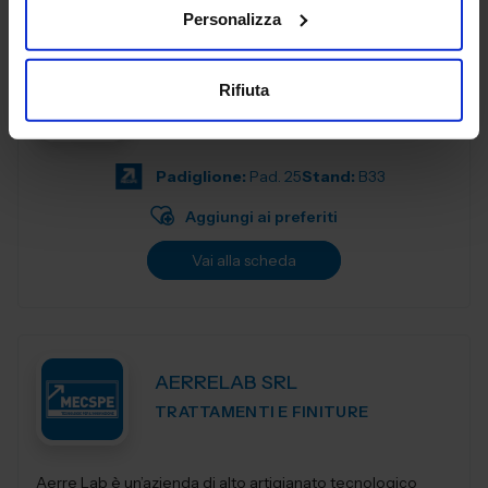
Personalizza
ACCIAI SPECIALI ZORZETTO
S.R.L.
Rifiuta
SUBFORNITURA MECCANICA
Padiglione:
Pad. 25
Stand:
B33
Aggiungi ai preferiti
Vai alla scheda
AERRELAB SRL
TRATTAMENTI E FINITURE
Aerre Lab è un’azienda di alto artigianato tecnologico