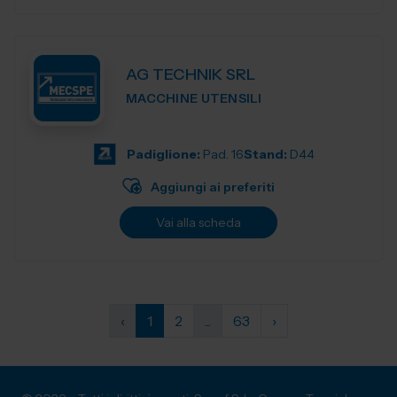
AG TECHNIK SRL
MACCHINE UTENSILI
Padiglione:
Pad. 16
Stand:
D44
Aggiungi ai preferiti
Vai alla scheda
‹
1
2
...
63
›