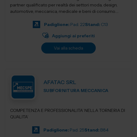
partner qualificato per realtà dei settori moda, design,
automotive, meccanica, medicale e beni di consumo.
Unendo tradizione...
Padiglione:
Pad. 22
Stand:
C13
Aggiungi ai preferiti
Vai alla scheda
AFATAC SRL
SUBFORNITURA MECCANICA
COMPETENZA E PROFESSIONALITA’ NELLA TORNERIA DI
QUALITA’
Padiglione:
Pad. 25
Stand:
B84