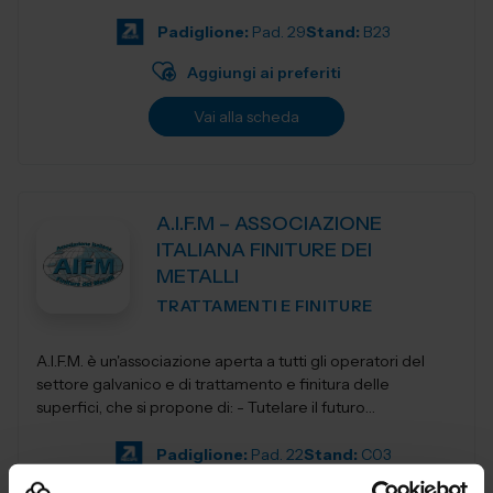
elevatori, transpa...
Padiglione:
Pad. 29
Stand:
B23
Aggiungi ai preferiti
Vai alla scheda
A.I.F.M – ASSOCIAZIONE
ITALIANA FINITURE DEI
METALLI
TRATTAMENTI E FINITURE
A.I.F.M. è un'associazione aperta a tutti gli operatori del
settore galvanico e di trattamento e finitura delle
superfici, che si propone di: - Tutelare il futuro
dell'Industria i...
Padiglione:
Pad. 22
Stand:
C03