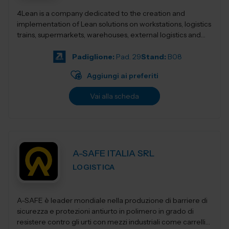
4Lean is a company dedicated to the creation and
implementation of Lean solutions on workstations, logistics
trains, supermarkets, warehouses, external logistics and
Lean management. Its product ca...
Padiglione:
Pad. 29
Stand:
B08
Aggiungi ai preferiti
Vai alla scheda
A-SAFE ITALIA SRL
LOGISTICA
A-SAFE è leader mondiale nella produzione di barriere di
sicurezza e protezioni antiurto in polimero in grado di
resistere contro gli urti con mezzi industriali come carrelli