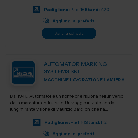
Padiglione:
Pad. 16
Stand:
A20
Aggiungi ai preferiti
Vai alla scheda
AUTOMATOR MARKING
SYSTEMS SRL
MACCHINE LAVORAZIONE LAMIERA
Dal 1940, Automator è un nome che risuona nell'universo
della marcatura industriale. Un viaggio iniziato con la
lungimirante visione di Maurizio Barcilon, che ha
trasformato la marcatura...
Padiglione:
Pad. 16
Stand:
B55
Aggiungi ai preferiti