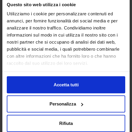
macchine utensili siano essi centri di lavoro, pantografi,
Questo sito web utilizza i cookie
torni da3 fino a 5 a...
Utilizziamo i cookie per personalizzare contenuti ed
Padiglione:
Pad. 16
Stand:
E43
annunci, per fornire funzionalità dei social media e per
Aggiungi ai preferiti
analizzare il nostro traffico. Condividiamo inoltre
informazioni sul modo in cui utilizza il nostro sito con i
Vai alla scheda
nostri partner che si occupano di analisi dei dati web,
pubblicità e social media, i quali potrebbero combinarle
con altre informazioni che ha fornito loro o che hanno
raccolto dal suo utilizzo dei loro servizi.
ANCA ITALIA SRL
MACCHINE UTENSILI
Accetta tutti
Padiglione:
Pad. 14
Stand:
E31
Personalizza
Aggiungi ai preferiti
Vai alla scheda
Rifiuta