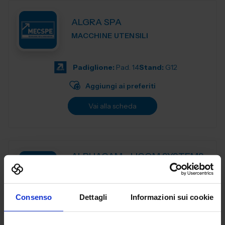
ALGRA SPA
MACCHINE UTENSILI
Padiglione:
Pad. 14
Stand:
G12
Aggiungi ai preferiti
Vai alla scheda
ALPHACAM - LICOM SYSTEMS
SRL
MACCHINE UTENSILI
Consenso
Dettagli
Informazioni sui cookie
ALPHACAM è il CAD-CAM distribuito da Licom Systems . E'
un sistema CAD-CAM adatto per tutte le tipologie di