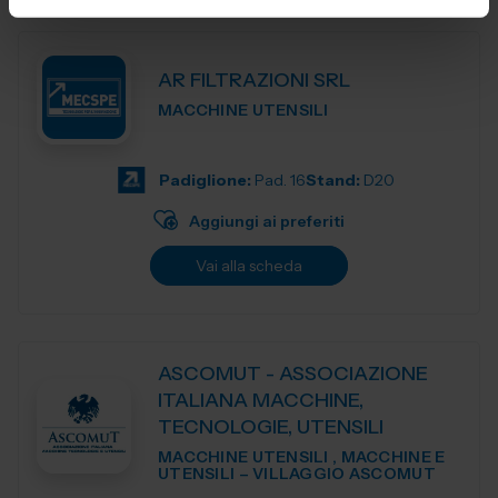
AR FILTRAZIONI SRL
MACCHINE UTENSILI
Padiglione:
Pad. 16
Stand:
D20
Aggiungi ai preferiti
Vai alla scheda
ASCOMUT - ASSOCIAZIONE
ITALIANA MACCHINE,
TECNOLOGIE, UTENSILI
MACCHINE UTENSILI , MACCHINE E
UTENSILI – VILLAGGIO ASCOMUT