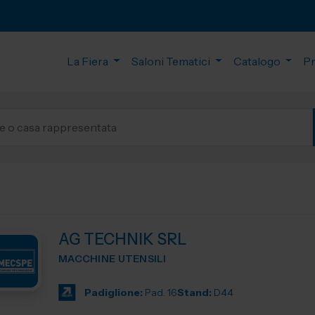
La Fiera
Saloni Tematici
Catalogo
P
AG TECHNIK SRL
MACCHINE UTENSILI
Padiglione:
Pad. 16
Stand:
D44