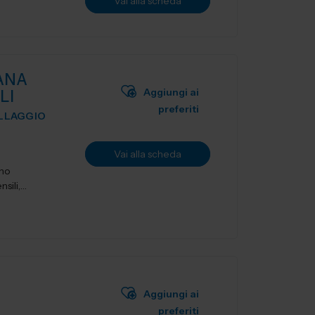
Vai alla scheda
ANA
Aggiungi ai
LI
preferiti
ILLAGGIO
Vai alla scheda
ano
sili,
Aggiungi ai
preferiti