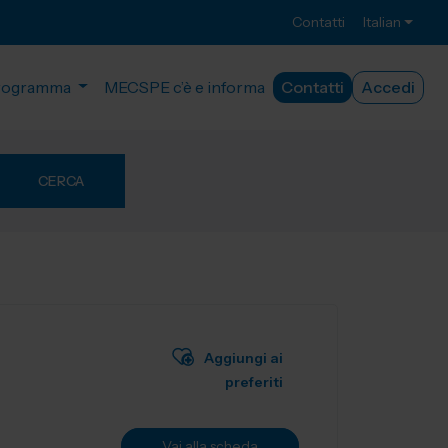
Contatti
Italian
rogramma
MECSPE c’è e informa
Contatti
Accedi
CERCA
Aggiungi ai
preferiti
Vai alla scheda