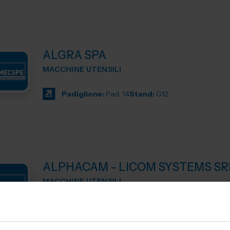
ALGRA SPA
MACCHINE UTENSILI
Padiglione:
Pad. 14
Stand:
G12
ALPHACAM - LICOM SYSTEMS SR
MACCHINE UTENSILI
ALPHACAM è il CAD-CAM distribuito da Licom Systems . E' un
sistema CAD-CAM adatto per tutte le tipologie di macchi
siano essi centri di lavoro, pantografi, torni da3 fino a 5 a..