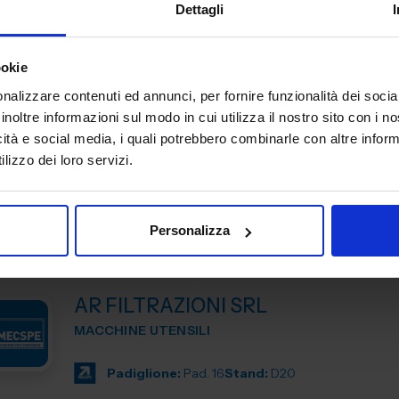
Dettagli
Padiglione:
Pad. 16
Stand:
E43
ookie
nalizzare contenuti ed annunci, per fornire funzionalità dei socia
ANCA ITALIA SRL
inoltre informazioni sul modo in cui utilizza il nostro sito con i 
MACCHINE UTENSILI
icità e social media, i quali potrebbero combinarle con altre inform
lizzo dei loro servizi.
Padiglione:
Pad. 14
Stand:
E31
Personalizza
AR FILTRAZIONI SRL
MACCHINE UTENSILI
Padiglione:
Pad. 16
Stand:
D20