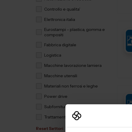
Controllo e qualita'
Elettronica italia
Eurostampi - plastica, gomma e
compositi
Fabbrica digitale
Logistica
Macchine lavorazione lamiera
Macchine utensili
Materiali non ferrosi e leghe
Power drive
Subfornitura meccanica
Trattamenti e finiture
Reset Settori