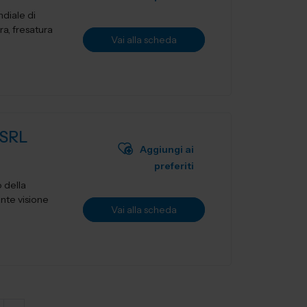
diale di
ra, fresatura
Vai alla scheda
SRL
Aggiungi ai
preferiti
 della
ante visione
Vai alla scheda