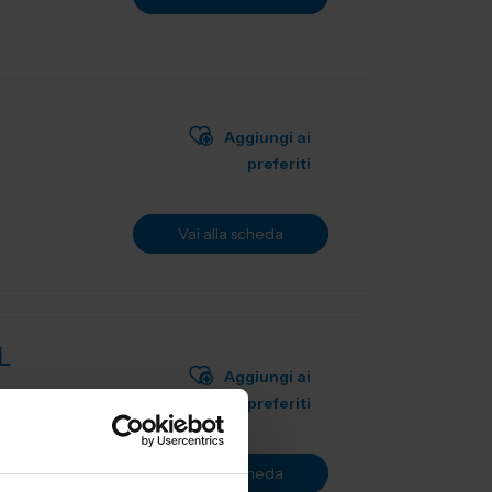
Aggiungi ai
preferiti
Vai alla scheda
L
Aggiungi ai
preferiti
ne utensili
Vai alla scheda
.