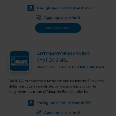
Padiglione:
Pad. 16
Stand:
A20
Aggiungi ai preferiti
Vai alla scheda
AUTOMATOR MARKING
SYSTEMS SRL
MACCHINE LAVORAZIONE LAMIERA
Dal 1940, Automator è un nome che risuona nell'universo
della marcatura industriale. Un viaggio iniziato con la
lungimirante visione di Maurizio Barcilon, che ha
trasformato la marcatura...
Padiglione:
Pad. 16
Stand:
B55
Aggiungi ai preferiti