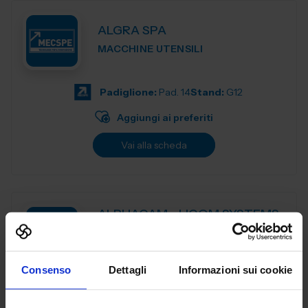
ALGRA SPA
MACCHINE UTENSILI
Padiglione:
Pad. 14
Stand:
G12
Aggiungi ai preferiti
Vai alla scheda
ALPHACAM - LICOM SYSTEMS
SRL
MACCHINE UTENSILI
Consenso
Dettagli
Informazioni sui cookie
ALPHACAM è il CAD-CAM distribuito da Licom Systems . E'
un sistema CAD-CAM adatto per tutte le tipologie di