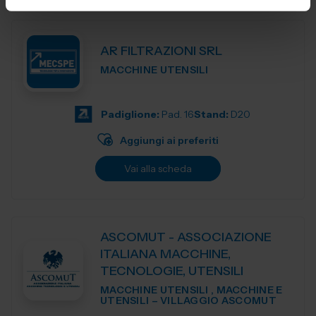
AR FILTRAZIONI SRL
MACCHINE UTENSILI
Padiglione:
Pad. 16
Stand:
D20
Aggiungi ai preferiti
Vai alla scheda
ASCOMUT - ASSOCIAZIONE
ITALIANA MACCHINE,
TECNOLOGIE, UTENSILI
MACCHINE UTENSILI , MACCHINE E
UTENSILI – VILLAGGIO ASCOMUT