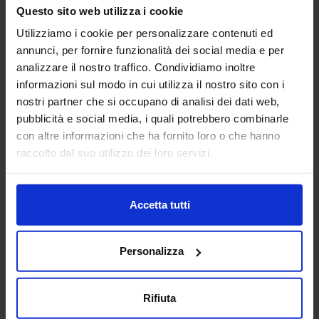
macchine utensili siano essi centri di lavoro, pantografi,
Questo sito web utilizza i cookie
torni da3 fino a 5 a...
Utilizziamo i cookie per personalizzare contenuti ed
Padiglione:
Pad. 16
Stand:
E43
annunci, per fornire funzionalità dei social media e per
Aggiungi ai preferiti
analizzare il nostro traffico. Condividiamo inoltre
informazioni sul modo in cui utilizza il nostro sito con i
Vai alla scheda
nostri partner che si occupano di analisi dei dati web,
pubblicità e social media, i quali potrebbero combinarle
con altre informazioni che ha fornito loro o che hanno
raccolto dal suo utilizzo dei loro servizi.
ANCA ITALIA SRL
MACCHINE UTENSILI
Accetta tutti
Padiglione:
Pad. 14
Stand:
E31
Personalizza
Aggiungi ai preferiti
Vai alla scheda
Rifiuta