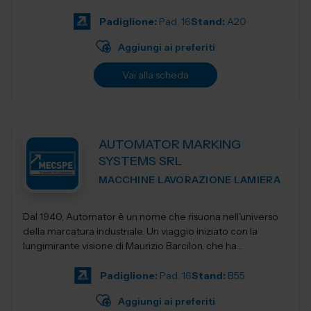
Padiglione:
Pad. 16
Stand:
A20
Aggiungi ai preferiti
Vai alla scheda
AUTOMATOR MARKING
SYSTEMS SRL
MACCHINE LAVORAZIONE LAMIERA
Dal 1940, Automator è un nome che risuona nell'universo
della marcatura industriale. Un viaggio iniziato con la
lungimirante visione di Maurizio Barcilon, che ha
trasformato la marcatura...
Padiglione:
Pad. 16
Stand:
B55
Aggiungi ai preferiti