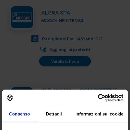
ALGRA SPA
MACCHINE UTENSILI
Padiglione:
Pad. 14
Stand:
G12
Aggiungi ai preferiti
Vai alla scheda
ALPHACAM - LICOM SYSTEMS
SRL
MACCHINE UTENSILI
Consenso
Dettagli
Informazioni sui cookie
ALPHACAM è il CAD-CAM distribuito da Licom Systems . E'
un sistema CAD-CAM adatto per tutte le tipologie di