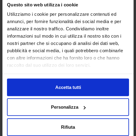
macchine utensili siano essi centri di lavoro, pantografi,
Questo sito web utilizza i cookie
torni da3 fino a 5 a...
Utilizziamo i cookie per personalizzare contenuti ed
Padiglione:
Pad. 16
Stand:
E43
annunci, per fornire funzionalità dei social media e per
Aggiungi ai preferiti
analizzare il nostro traffico. Condividiamo inoltre
informazioni sul modo in cui utilizza il nostro sito con i
Vai alla scheda
nostri partner che si occupano di analisi dei dati web,
pubblicità e social media, i quali potrebbero combinarle
con altre informazioni che ha fornito loro o che hanno
raccolto dal suo utilizzo dei loro servizi.
ANCA ITALIA SRL
MACCHINE UTENSILI
Accetta tutti
Padiglione:
Pad. 14
Stand:
E31
Personalizza
Aggiungi ai preferiti
Vai alla scheda
Rifiuta