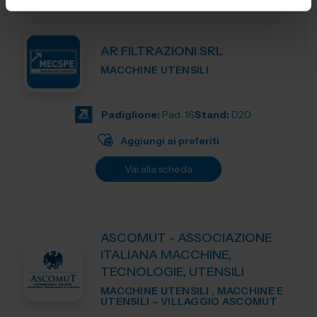
AR FILTRAZIONI SRL
MACCHINE UTENSILI
Padiglione:
Pad. 16
Stand:
D20
Aggiungi ai preferiti
Vai alla scheda
ASCOMUT - ASSOCIAZIONE
ITALIANA MACCHINE,
TECNOLOGIE, UTENSILI
MACCHINE UTENSILI , MACCHINE E
UTENSILI – VILLAGGIO ASCOMUT