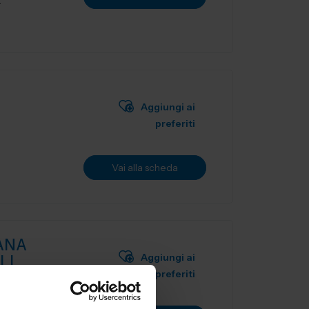
.
Aggiungi ai
preferiti
Vai alla scheda
ANA
Aggiungi ai
LI
preferiti
ILLAGGIO