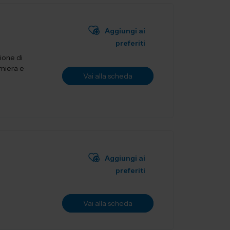
Aggiungi ai
preferiti
ione di
amiera e
Vai alla scheda
Aggiungi ai
preferiti
Vai alla scheda