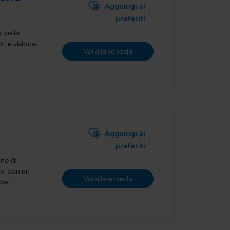
Aggiungi ai
preferiti
 della
ante visione
Vai alla scheda
Aggiungi ai
preferiti
one di
o, con un
Vai alla scheda
ei...