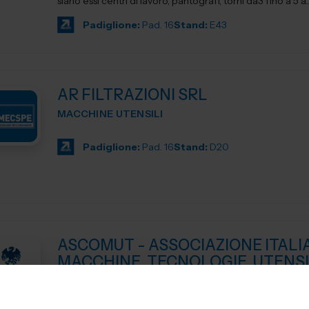
siano essi centri di lavoro, pantografi, torni da3 fino a 5 a..
Padiglione:
Pad. 16
Stand:
E43
AR FILTRAZIONI SRL
MACCHINE UTENSILI
Padiglione:
Pad. 16
Stand:
D20
ASCOMUT - ASSOCIAZIONE ITALI
MACCHINE, TECNOLOGIE, UTENSI
MACCHINE UTENSILI , MACCHINE E UTENSILI – V
ASCOMUT