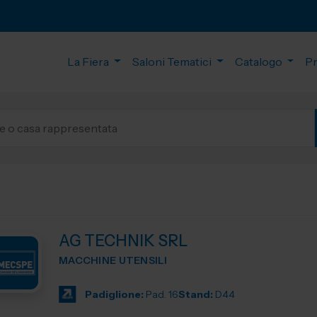
La Fiera
Saloni Tematici
Catalogo
P
AG TECHNIK SRL
MACCHINE UTENSILI
Padiglione:
Pad. 16
Stand:
D44