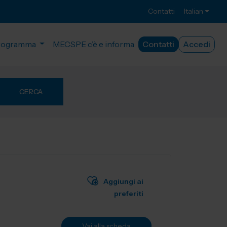
Contatti
Italian
rogramma
MECSPE c’è e informa
Contatti
Accedi
CERCA
Aggiungi ai
preferiti
Vai alla scheda