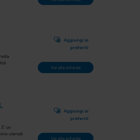
Aggiungi ai
preferiti
nella
lità
Vai alla scheda
L
Aggiungi ai
preferiti
ne utensili
Vai alla scheda