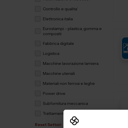
Controllo e qualita'
Elettronica italia
Eurostampi - plastica, gomma e
compositi
Fabbrica digitale
Logistica
Macchine lavorazione lamiera
Macchine utensili
Materiali non ferrosi e leghe
Power drive
Subfornitura meccanica
Trattamenti e finiture
Reset Settori