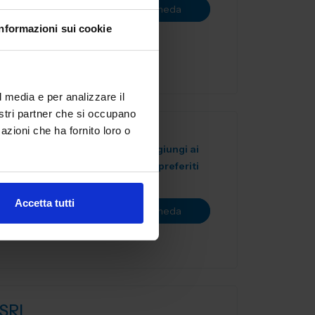
Vai alla scheda
ano
Informazioni sui cookie
sili,
l media e per analizzare il
nostri partner che si occupano
azioni che ha fornito loro o
Aggiungi ai
preferiti
diale di
ra, fresatura
Accetta tutti
Vai alla scheda
SRL