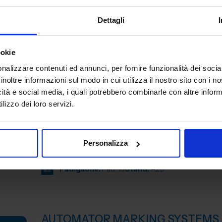
ASCOMUT è l’Associazione imprenditoriale del Sistema
Confcommercio che rappresenta le aziende che oper
Dettagli
nell'importazione o distribuzione in Italia di macchine uten
utensileri...
Padiglione:
Pad. 16
Stand:
D35
ookie
nalizzare contenuti ed annunci, per fornire funzionalità dei socia
inoltre informazioni sul modo in cui utilizza il nostro sito con i 
icità e social media, i quali potrebbero combinarle con altre inform
AUTOBLOK SPA
lizzo dei loro servizi.
MACCHINE UTENSILI
SMW‑AUTOBLOK è tra i principali produttori a livello mon
attrezzature di serraggio per macchine utensili di tornitu
Personalizza
e sistemi di automazione
Padiglione:
Pad. 16
Stand:
A20
AUTOMATOR MARKING SYSTEMS 