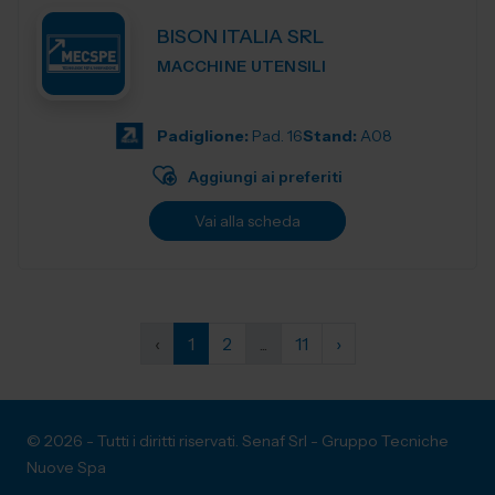
BISON ITALIA SRL
MACCHINE UTENSILI
Padiglione:
Pad. 16
Stand:
A08
Aggiungi ai preferiti
Vai alla scheda
‹
1
2
...
11
›
© 2026 - Tutti i diritti riservati. Senaf Srl - Gruppo Tecniche
Nuove Spa