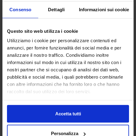
MACCHINE UTENSILI , MACCHINE E
Consenso
Dettagli
Informazioni sui cookie
UTENSILI – VILLAGGIO ASCOMUT
ASCOMUT è l’Associazione imprenditoriale del Sistema
Questo sito web utilizza i cookie
Confcommercio che rappresenta le aziende che operano
nell'importazione o distribuzione in Italia di macchine
Utilizziamo i cookie per personalizzare contenuti ed
utensili, utensileri...
annunci, per fornire funzionalità dei social media e per
Padiglione:
Pad. 16
Stand:
D35
analizzare il nostro traffico. Condividiamo inoltre
informazioni sul modo in cui utilizza il nostro sito con i
Aggiungi ai preferiti
nostri partner che si occupano di analisi dei dati web,
Vai alla scheda
pubblicità e social media, i quali potrebbero combinarle
con altre informazioni che ha fornito loro o che hanno
raccolto dal suo utilizzo dei loro servizi.
AUTOBLOK SPA
Accetta tutti
MACCHINE UTENSILI
Personalizza