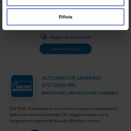
SMW‑AUTOBLOK è tra i principali produttori a livello
mondiale di attrezzature di serraggio per macchine
utensili di tornitura, fresatura e sistemi di automazione
Rifiuta
Padiglione:
Pad. 16
Stand:
A20
Aggiungi ai preferiti
Vai alla scheda
AUTOMATOR MARKING
SYSTEMS SRL
MACCHINE LAVORAZIONE LAMIERA
Dal 1940, Automator è un nome che risuona nell'universo
della marcatura industriale. Un viaggio iniziato con la
lungimirante visione di Maurizio Barcilon, che ha
trasformato la marcatura...