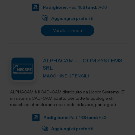
Padiglione:
Pad. 16
Stand:
A06
Aggiungi ai preferiti
Vai alla scheda
ALPHACAM - LICOM SYSTEMS
SRL
MACCHINE UTENSILI
ALPHACAM è il CAD-CAM distribuito da Licom Systems . E'
un sistema CAD-CAM adatto per tutte le tipologie di
macchine utensili siano essi centri di lavoro, pantografi,
torni da3 fino a 5 a...
Padiglione:
Pad. 16
Stand:
E43
Aggiungi ai preferiti