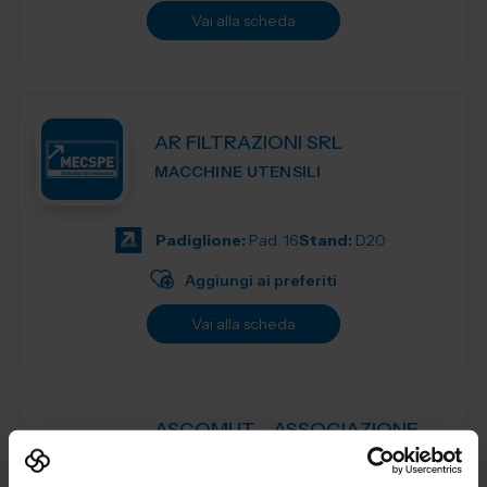
Vai alla scheda
AR FILTRAZIONI SRL
MACCHINE UTENSILI
Padiglione:
Pad. 16
Stand:
D20
Aggiungi ai preferiti
Vai alla scheda
ASCOMUT - ASSOCIAZIONE
ITALIANA MACCHINE,
TECNOLOGIE, UTENSILI