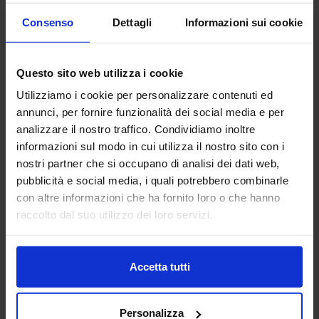
MACCHINE UTENSILI , MACCHINE E
Consenso
Dettagli
Informazioni sui cookie
UTENSILI – VILLAGGIO ASCOMUT
ASCOMUT è l’Associazione imprenditoriale del Sistema
Questo sito web utilizza i cookie
Confcommercio che rappresenta le aziende che operano
nell'importazione o distribuzione in Italia di macchine
Utilizziamo i cookie per personalizzare contenuti ed
utensili, utensileri...
annunci, per fornire funzionalità dei social media e per
Padiglione:
Pad. 16
Stand:
D35
analizzare il nostro traffico. Condividiamo inoltre
informazioni sul modo in cui utilizza il nostro sito con i
Aggiungi ai preferiti
nostri partner che si occupano di analisi dei dati web,
Vai alla scheda
pubblicità e social media, i quali potrebbero combinarle
con altre informazioni che ha fornito loro o che hanno
raccolto dal suo utilizzo dei loro servizi.
AUTOBLOK SPA
Accetta tutti
MACCHINE UTENSILI
Personalizza