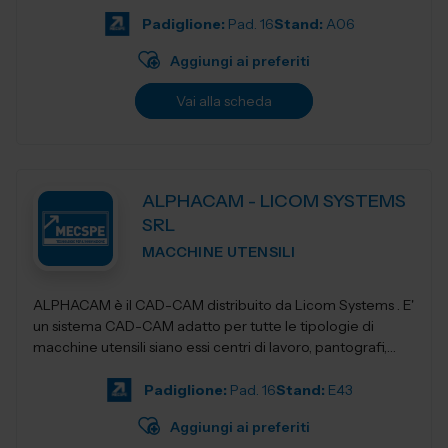
Padiglione:
Pad. 16
Stand:
A06
Aggiungi ai preferiti
Vai alla scheda
ALPHACAM - LICOM SYSTEMS
SRL
MACCHINE UTENSILI
ALPHACAM è il CAD-CAM distribuito da Licom Systems . E'
un sistema CAD-CAM adatto per tutte le tipologie di
macchine utensili siano essi centri di lavoro, pantografi,
torni da3 fino a 5 a...
Padiglione:
Pad. 16
Stand:
E43
Aggiungi ai preferiti