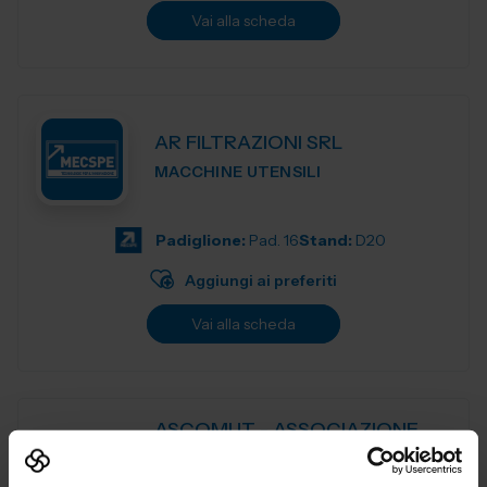
Vai alla scheda
AR FILTRAZIONI SRL
MACCHINE UTENSILI
Padiglione:
Pad. 16
Stand:
D20
Aggiungi ai preferiti
Vai alla scheda
ASCOMUT - ASSOCIAZIONE
ITALIANA MACCHINE,
TECNOLOGIE, UTENSILI