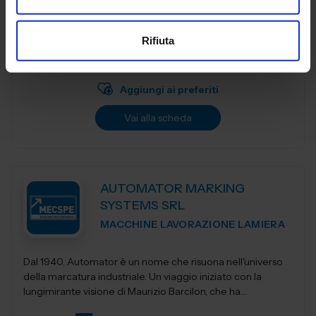
SMW‑AUTOBLOK è tra i principali produttori a livello
mondiale di attrezzature di serraggio per macchine
utensili di tornitura, fresatura e sistemi di automazione
Rifiuta
Padiglione:
Pad. 16
Stand:
A20
Aggiungi ai preferiti
Vai alla scheda
AUTOMATOR MARKING
SYSTEMS SRL
MACCHINE LAVORAZIONE LAMIERA
Dal 1940, Automator è un nome che risuona nell'universo
della marcatura industriale. Un viaggio iniziato con la
lungimirante visione di Maurizio Barcilon, che ha
trasformato la marcatura...