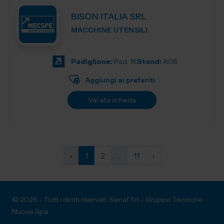
BISON ITALIA SRL
MACCHINE UTENSILI
Padiglione:
Pad. 16
Stand:
A08
Aggiungi ai preferiti
Vai alla scheda
‹
1
2
...
11
›
© 2026 - Tutti i diritti riservati. Senaf Srl - Gruppo Tecniche
Nuove Spa